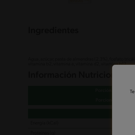
Ingredientes
Agua, azúcar, pasta de almendras (2.3%), fosfato tricál
vitamina b2, vitamina a, vitamina d2, vitamina b12.
Información Nutricional
Porción: 1 Vaso (2
Te
Porciones por enva
Energía (kCal)
Proteínas (g)