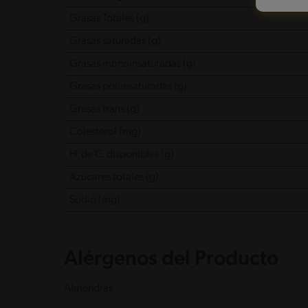
Grasas Totales (g)
Grasas saturadas (g)
Grasas monoinsaturadas (g)
Grasas poliinsaturadas (g)
Grasas trans (g)
Colesterol (mg)
H. de C. disponibles (g)
Azúcares totales (g)
Sodio (mg)
Alérgenos del Producto
Almendras