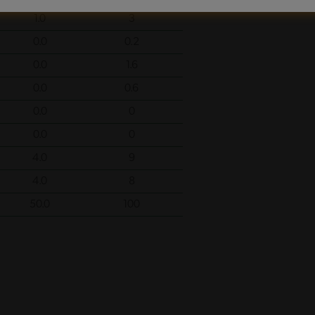
1.0
3
0.0
0.2
0.0
1.6
0.0
0.6
0.0
0
0.0
0
4.0
9
4.0
8
50.0
100