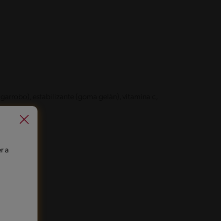
algarrobo), estabilizante (goma gelán), vitamina c,
r a