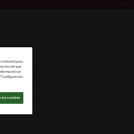
Iniciar Session
 similares) para
mación útil que
echa con almendras 100 %
l para acompañarla con tu café,
información en
y Vitaminas B2 y B12. Apto para
e "Configuración
¡Disfruta de lo natural, rico y
.
 las cookies