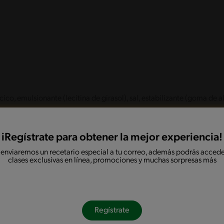
cico, emulsionante (lecitina de girasol), sal, estabilizante (goma de 
iRegístrate para obtener la mejor experiencia!
00 ml)
 enviaremos un recetario especial a tu correo, además podrás accede
clases exclusivas en línea, promociones y muchas sorpresas más
se: 5
100ml
1 Porción
34.0
68
Regístrate
0.0
1