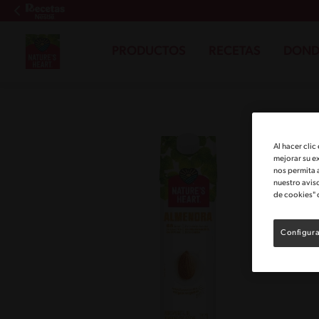
PRODUCTOS
RECETAS
DOND
Al hacer clic
mejorar su e
nos permita 
nuestro avis
de cookies" 
Configura