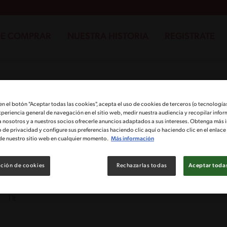
E COMPRAR
NUESTRA HISTORIA
REGISTRATE
Bebida Vegetal ​Almendra 1lt
 en el botón "Aceptar todas las cookies", acepta el uso de cookies de terceros (o tecnologías
xperiencia general de navegación en el sitio web, medir nuestra audiencia y recopilar infor
Bebida vegetal Nature's Heart® Almendra, es una bebida vegetal h
naturales, fácil de digerir gracias a su increíble sabor y textura, idea
a nosotros y a nuestros socios ofrecerle anuncios adaptados a sus intereses. Obtenga más 
con frutas o cereales y en postres o recetas. Fortificada con Calcio 
o de privacidad y configure sus preferencias haciendo clic aquí o haciendo clic en el enlac
veganos y vegetarianos y sin lactosa, gluten ni colesterol. Formato 1L. 
de nuestro sitio web en cualquier momento.
Más información
saludable con Nature's Heart®! Porque todo lo hacemos de corazón
ción de cookies
Rechazarlas todas
Aceptar todas
Presentaciones
1 lt