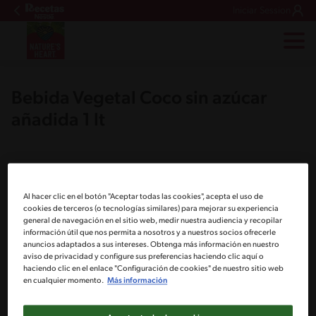
Iniciar Session
Bebida Vegetal ​Coco sin azúcar
añadida 1 lt
Al hacer clic en el botón "Aceptar todas las cookies", acepta el uso de
cookies de terceros (o tecnologías similares) para mejorar su experiencia
general de navegación en el sitio web, medir nuestra audiencia y recopilar
información útil que nos permita a nosotros y a nuestros socios ofrecerle
anuncios adaptados a sus intereses. Obtenga más información en nuestro
aviso de privacidad y configure sus preferencias haciendo clic aquí o
haciendo clic en el enlace "Configuración de cookies" de nuestro sitio web
en cualquier momento.
Más información