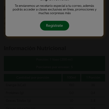
Te enviaremos un recetario especial a tu correo, además
Ingredientes
podrás acceder a clases exclusivas en línea, promociones y
muchas sorpresas más
Agua, extracto de coco, agua, estabilizante goma xantán,
estabilizante goma guar, estabilizante carragenina, fosfato
Regístrate
tricálcico, saborizante natural, sal, estabilizante goma gelán,
vitamina c, vitamina a, vitamina b2, vitamina d2, vitamina b12.
Información Nutricional
Porción: 1 Vaso (200 ml)
Porciones por envase: 5
Cantidad por porción
100ml
1 Porción
Energía (kCal)
19.0
38
Proteínas (g)
0.0
0.4
Grasas Totales (g)
1.0
3.8
Grasas saturadas (g)
1.0
3.6