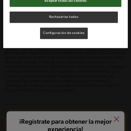
Aceptar todas las cookies
Rechazarlas todas
Configuración de cookies
Bebida vegetal Nature's Heart® Coco sin azúcar añadida, es
una bebida vegetal con un increíble sabor a coco 100 % natural
que te ayudará a tener una vida y alimentación saludable, libre
de origen animal. Perfecta para compartir y disfrutar en las
ocasiones que quieras. Libre de soya, lactosa, gluten, colesterol
y componentes lácteos. Enriquecida con Vitaminas B12, B2 y
Calcio. Sin azúcar añadida* (este producto no es libre de
calorías) Apto para veganos y vegetarianos. Formato 1L.
¡Disfruta de lo natural, rico y saludable con Nature's Heart®!
Porque todo lo hacemos de corazón.
Presentaciones
iRegístrate para obtener la mejor
1 lt
experiencia!