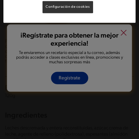
Configuración de cookies
iRegístrate para obtener la mejor
Postre Chandelle® Crema sabor lúcuma, es un postre que
experiencia!
combina un intenso sabor lúcuma y una suave crema chantilly,
que no requiere preparación y está listo para cuando quieras
Te enviaremos un recetario especial a tu correo, además
disfrutar de un momento especial, dentro del día o tu premio al
podrás acceder a clases exclusivas en línea, promociones y
final de la jornada. Se debe mantener refrigerado de 2 a 8 °C.
muchas sorpresas más
Regístrate
Presentaciones
120g
Ingredientes
Leches descremada y entera reconstituidas, azúcar, crema de
leche, agente de relleno (polidextrosa), espesantes (almidón