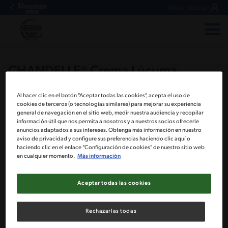
Iniciar Session
CHANDELLE® Crema Lúcuma
Al hacer clic en el botón "Aceptar todas las cookies", acepta el uso de
cookies de terceros (o tecnologías similares) para mejorar su experiencia
general de navegación en el sitio web, medir nuestra audiencia y recopilar
información útil que nos permita a nosotros y a nuestros socios ofrecerle
anuncios adaptados a sus intereses. Obtenga más información en nuestro
aviso de privacidad y configure sus preferencias haciendo clic aquí o
haciendo clic en el enlace "Configuración de cookies" de nuestro sitio web
en cualquier momento.
Más información
Aceptar todas las cookies
Rechazarlas todas