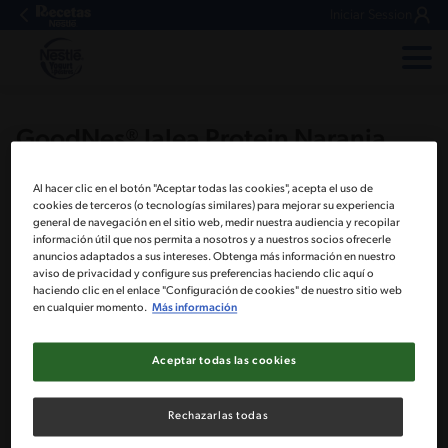
Iniciar Session
GoodNes® Jalea Protein Naranja
Al hacer clic en el botón "Aceptar todas las cookies", acepta el uso de
cookies de terceros (o tecnologías similares) para mejorar su experiencia
general de navegación en el sitio web, medir nuestra audiencia y recopilar
información útil que nos permita a nosotros y a nuestros socios ofrecerle
anuncios adaptados a sus intereses. Obtenga más información en nuestro
aviso de privacidad y configure sus preferencias haciendo clic aquí o
haciendo clic en el enlace "Configuración de cookies" de nuestro sitio web
en cualquier momento.
Más información
Aceptar todas las cookies
Rechazarlas todas