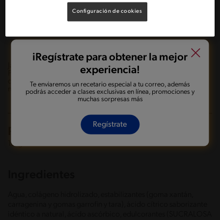
Configuración de cookies
iRegístrate para obtener la mejor
Jalea GoodNes® Protein con 10g de proteína por porción.
experiencia!
Prueba todas sus variedades y disfruta mientras te cuidas. 10g
de proteína por porción, 0% azúcar y Libre de Lactosa. Debe
Te enviaremos un recetario especial a tu correo, además
mantenerse refrigerado entre 2° a 8°. Formato 110g.
podrás acceder a clases exclusivas en línea, promociones y
muchas sorpresas más
Regístrate
Presentaciones
110g
Ingredientes
Agua, colágeno hidrolizado, estabilizantes (goma xantán,
carragenina y gomas garrofin y tara), ácido cítrico saborizante
idéntico a natural, ácido ascórbico, edulcorantes (SUCRALOSA