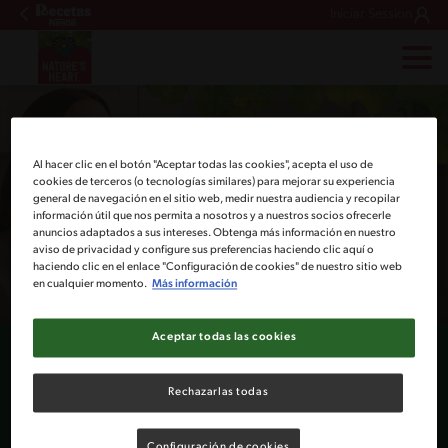
Iniciar Session
Al hacer clic en el botón "Aceptar todas las cookies", acepta el uso de
cookies de terceros (o tecnologías similares) para mejorar su experiencia
general de navegación en el sitio web, medir nuestra audiencia y recopilar
información útil que nos permita a nosotros y a nuestros socios ofrecerle
anuncios adaptados a sus intereses. Obtenga más información en nuestro
aviso de privacidad y configure sus preferencias haciendo clic aquí o
haciendo clic en el enlace "Configuración de cookies" de nuestro sitio web
en cualquier momento.
Más información
Aceptar todas las cookies
Agua de Coco
Rechazarlas todas
Traemos para ti nuestra Agua de Coco en presentación de 1lt y 330 ml
lista para servirla directo al vaso o preparar deliciosas bebidas.​
​Nuestra Agua de Coco no contiene azúcar añadida, además de ser una
Configuración de cookies