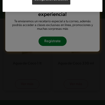
fuente natural de magnesio, que contribuye al mantenimiento normal de
los huesos. ¡Imagina que la bebes directo del coco!
iRegístrate para obtener la mejor
experiencia!
Te enviaremos un recetario especial a tu correo, además
podrás acceder a clases exclusivas en línea, promociones y
muchas sorpresas más
Regístrate
Agua de Coco 1 lt
Agua de Coco 330 ml
Ver más
Ver más