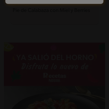
40'
Intermedio
Pie de Calabaza con Miel y Berries