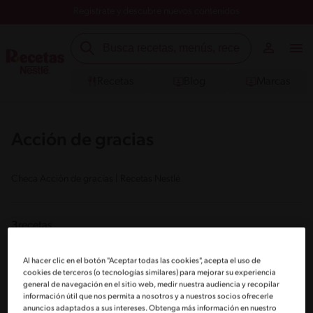
Registrate y descubre nuevos contenidos
Recetas
Blog
Marcas
Acción de gracias
Checa Acción de gracias | Recetas Nestlé
3
recetas
Al hacer clic en el botón "Aceptar todas las cookies", acepta el uso de
cookies de terceros (o tecnologías similares) para mejorar su experiencia
general de navegación en el sitio web, medir nuestra audiencia y recopilar
información útil que nos permita a nosotros y a nuestros socios ofrecerle
anuncios adaptados a sus intereses. Obtenga más información en nuestro