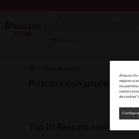
Recetas
Todas las recetas
Al hacer clic
Rescata con proteínas
mejorar su e
nos permita 
nuestro avis
de cookies" 
Configura
Top 10 Rescata con proteín