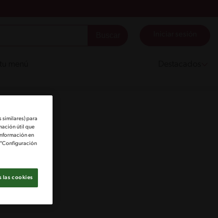
Iniciar sesión
 tu menú
Destacados
 similares) para
mación útil que
información en
e "Configuración
 las cookies