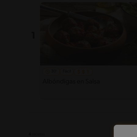
30'
Fácil
Albóndigas en Salsa
4
recetas