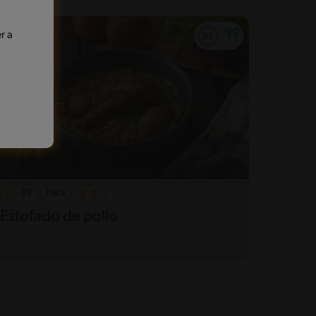
r a
39'
Fácil
Estofado de pollo