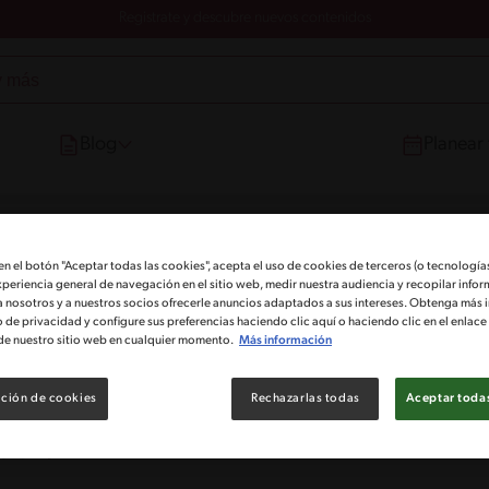
Registrate y descubre nuevos contenidos
Blog
Planear
 en el botón "Aceptar todas las cookies", acepta el uso de cookies de terceros (o tecnologías
xperiencia general de navegación en el sitio web, medir nuestra audiencia y recopilar infor
a nosotros y a nuestros socios ofrecerle anuncios adaptados a sus intereses. Obtenga más 
o de privacidad y configure sus preferencias haciendo clic aquí o haciendo clic en el enlac
de nuestro sitio web en cualquier momento.
Más información
ción de cookies
Rechazarlas todas
Aceptar todas
as