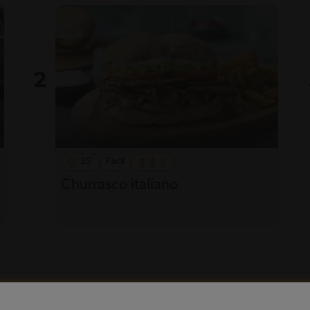
25'
Fácil
Churrasco italiano