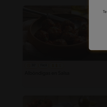
Te
30'
Fácil
Albóndigas en Salsa