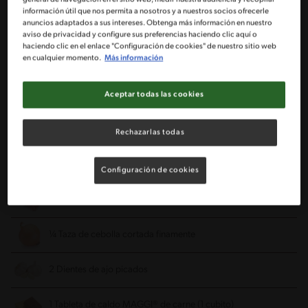
Bol
Freidora de aire
información útil que nos permita a nosotros y a nuestros socios ofrecerle
anuncios adaptados a sus intereses. Obtenga más información en nuestro
aviso de privacidad y configure sus preferencias haciendo clic aquí o
haciendo clic en el enlace "Configuración de cookies" de nuestro sitio web
Ingredientes
en cualquier momento.
Más información
Porciones: 5
Aceptar todas las cookies
1 Huevo
Rechazarlas todas
1 Taza de pan rallado
Configuración de cookies
500 g de carne molida
¼ Taza de cebolla cortada finamente
2 Dientes de ajo picados
1 Tableta de caldo MAGGI® de carne (1 cubito)