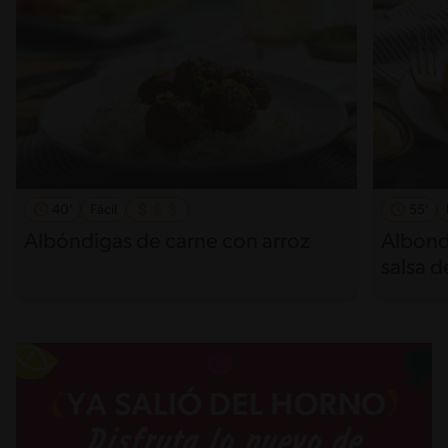
40'
Fácil
55'
Albóndigas de carne con arroz
Albond
salsa d