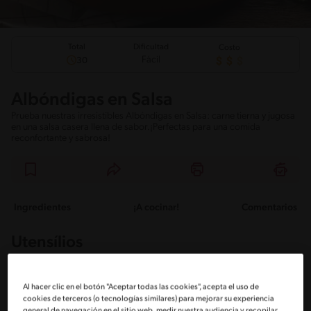
Total
Dificultad
Costo
Fácil
30
Albóndigas en Salsa
Prueba nuestras irresistibles Albóndigas en Salsa: carne tierna y jugosa
en una salsa casera llena de sabor.¡Perfectas para una comida
reconfortante y sabrosa!
Ingredientes
¡A cocinar!
Comentarios
Utensílios
Pan
Sartén
Al hacer clic en el botón "Aceptar todas las cookies", acepta el uso de
cookies de terceros (o tecnologías similares) para mejorar su experiencia
general de navegación en el sitio web, medir nuestra audiencia y recopilar