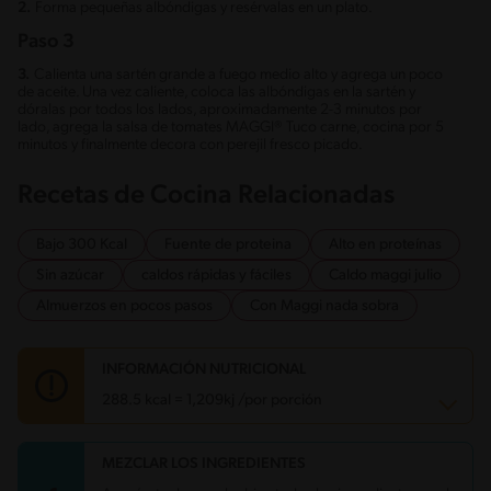
2.
Forma pequeñas albóndigas y resérvalas en un plato.
Paso 3
3.
Calienta una sartén grande a fuego medio alto y agrega un poco
de aceite. Una vez caliente, coloca las albóndigas en la sartén y
dóralas por todos los lados, aproximadamente 2-3 minutos por
lado, agrega la salsa de tomates MAGGI® Tuco carne, cocina por 5
minutos y finalmente decora con perejil fresco picado.
Recetas de Cocina Relacionadas
Bajo 300 Kcal
Fuente de proteina
Alto en proteínas
Sin azúcar
caldos rápidas y fáciles
Caldo maggi julio
Almuerzos en pocos pasos
Con Maggi nada sobra
INFORMACIÓN NUTRICIONAL
288.5 kcal = 1,209kj /por porción
MEZCLAR LOS INGREDIENTES
Carbohidratos
22.4 g
Energía
288.5 kcal