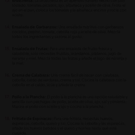
Bruschetta:
La bruschetta es un aperitivo italiano hecho con pan
tostado, tomates picados, ajo, albahaca y aceite de oliva. Frota el
ajo en el pan, coloca los tomates y la albahaca encima y rocía con
aceite.
Ensalada de Garbanzos:
Una ensalada nutritiva con garbanzos
cocidos, pepino, tomate, cebolla roja y aceite de oliva. Mezcla
todos los ingredientes y sazona al gusto.
Ensalada de Frutas:
Para una ensalada de frutas fresca y
saludable, solo necesitas frutillas, arándanos, plátanos, jugo de
naranja y miel. Mezcla todas las frutas y añade el jugo de naranja y
la miel.
Crema de Calabaza:
Una crema fácil de hacer con calabaza,
cebolla, caldo de verduras, crema y sal. Cocina la calabaza con la
cebolla en el caldo, licúa y añade la crema.
Pollo a la Plancha:
El pollo a la plancha es una opción saludable y
sencilla con pechugas de pollo, aceite de oliva, ajo, sal y pimienta.
Marina el pollo con aceite y ajo y cocina a la plancha.
Frittata de Espinacas:
Para una frittata, necesitas huevos,
espinacas, cebolla, queso y sal. Cocina la cebolla y las espinacas,
añade los huevos batidos y el queso y hornea hasta que esté
cuajada.