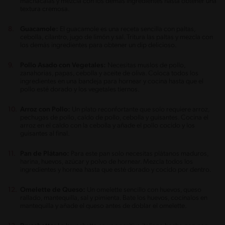
machácalas y mezcla con los demás ingredientes hasta obtener una
textura cremosa.
Guacamole:
El guacamole es una receta sencilla con paltas,
cebolla, cilantro, jugo de limón y sal. Tritura las paltas y mezcla con
los demás ingredientes para obtener un dip delicioso.
Pollo Asado con Vegetales:
Necesitas muslos de pollo,
zanahorias, papas, cebolla y aceite de oliva. Coloca todos los
ingredientes en una bandeja para hornear y cocina hasta que el
pollo esté dorado y los vegetales tiernos.
Arroz con Pollo:
Un plato reconfortante que solo requiere arroz,
pechugas de pollo, caldo de pollo, cebolla y guisantes. Cocina el
arroz en el caldo con la cebolla y añade el pollo cocido y los
guisantes al final.
Pan de Plátano:
Para este pan solo necesitas plátanos maduros,
harina, huevos, azúcar y polvo de hornear. Mezcla todos los
ingredientes y hornea hasta que esté dorado y cocido por dentro.
Omelette de Queso:
Un omelette sencillo con huevos, queso
rallado, mantequilla, sal y pimienta. Bate los huevos, cocínalos en
mantequilla y añade el queso antes de doblar el omelette.