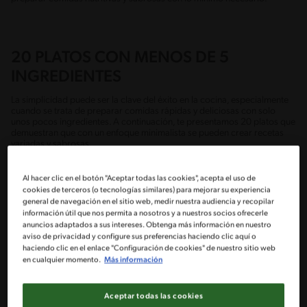
20 PLATOS CON MENOS DE 5
INGREDIENTES
La simplicidad puede ser la clave del éxito en la cocina, especialmente
cuando se trata de preparar comidas rápidas y deliciosas con solo
unos pocos ingredientes. A continuación, te presentamos 20 platos que
demuestran que con un enfoque minimalista se pueden crear recetas
variadas y sabrosas.
Cada uno de estos platos utiliza cinco ingredientes o menos, lo que los
Al hacer clic en el botón "Aceptar todas las cookies", acepta el uso de
hace perfectos para aquellos días en los que necesitas una solución
cookies de terceros (o tecnologías similares) para mejorar su experiencia
rápida y fácil sin sacrificar el gusto y una dieta balanceada.
general de navegación en el sitio web, medir nuestra audiencia y recopilar
información útil que nos permita a nosotros y a nuestros socios ofrecerle
Pasta al Pesto:
La pasta al pesto es una receta clásica italiana que
anuncios adaptados a sus intereses. Obtenga más información en nuestro
requiere solo pasta, albahaca fresca, ajo, piñones y queso
aviso de privacidad y configure sus preferencias haciendo clic aquí o
parmesano. Hierve la pasta, mezcla los ingredientes del pesto en un
haciendo clic en el enlace "Configuración de cookies" de nuestro sitio web
procesador de alimentos y combínalos.
en cualquier momento.
Más información
Ensalada Caprese:
La ensalada caprese es una opción fresca y
deliciosa, hecha con tomates maduros, mozzarella fresca,
Aceptar todas las cookies
albahaca, aceite de oliva y sal. Simplemente corta los tomates y la