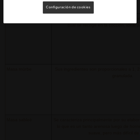
Tipo de masa
Características
Configuración de cookies
Masa briseé
Masa salada o dulce. Es la única que cont
cual se recoge en la cocción, ideal p
Masa mürbe
Sus ingredientes son proporcionales a 1, 2
granulada.
Masa sableé
Se caracteriza principalmente por su elabor
lo que es un tanto arenosa luego de horn
suave, pero más difícil de 