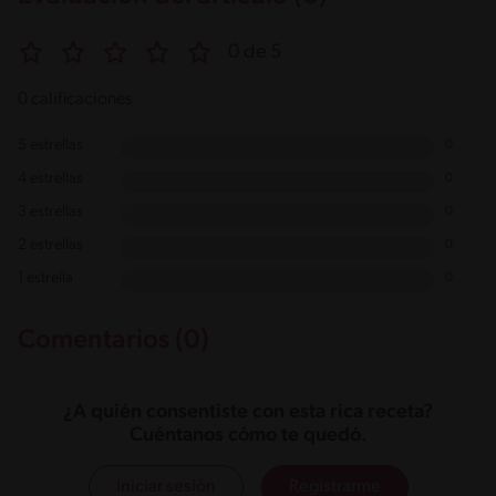
0 de 5
0 calificaciones
5 estrellas
0
4 estrellas
0
3 estrellas
0
2 estrellas
0
1 estrella
0
Comentarios (0)
¿A quién consentiste con esta rica receta?
Cuéntanos cómo te quedó.
Iniciar sesión
Registrarme