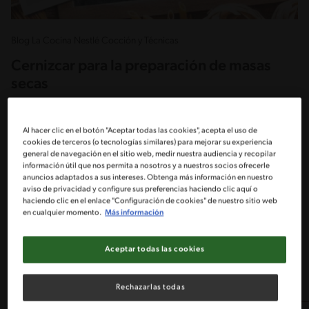
Blog La Cocina Nestlé Cocción y Técnicas
Cernizcar para la preparación de masas
secas
Comúnmente elaboramos una masa de tarta o de kuchen solo
con la ayuda de nuestras manos. Para lograr una óptima masa
Al hacer clic en el botón "Aceptar todas las cookies", acepta el uso de
seca necesitamos saber y seguir las siguientes técnicas
cookies de terceros (o tecnologías similares) para mejorar su experiencia
general de navegación en el sitio web, medir nuestra audiencia y recopilar
información útil que nos permita a nosotros y a nuestros socios ofrecerle
Publicado - 11/06/2020
anuncios adaptados a sus intereses. Obtenga más información en nuestro
Actualizado -10/07/2024
aviso de privacidad y configure sus preferencias haciendo clic aquí o
haciendo clic en el enlace "Configuración de cookies" de nuestro sitio web
en cualquier momento.
Más información
Comúnmente elaboramos una masa de tarta o de kuchen solo con la
ayuda de nuestras manos. Para lograr una óptima masa seca
Aceptar todas las cookies
necesitamos saber y seguir las siguientes técnicas.
Rechazarlas todas