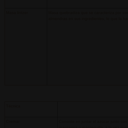
Masa lintzer
Masa quebradiza que se caracteriza por co
almendras en sus ingredientes, lo que la h
Técnica
Cremar
Consiste en juntar el azúcar junto con 
margarina o mantequilla, a la vez que