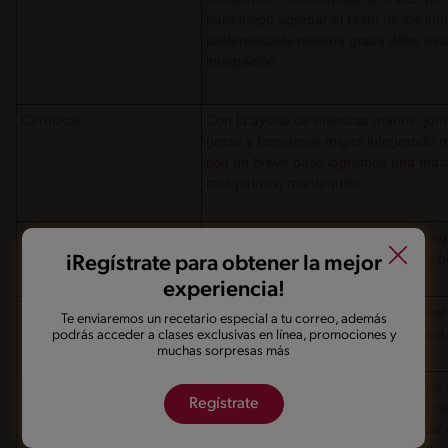
para luego agregar el resto de los in
preferencia la materia grasa debe est
integración.
Cernizcar
Con la ayuda de nuestras manos, junta
grasa y formamos migas integrando muy
con un breve paso logramos una masa 
margarina o mantequilla.
Método rápido
Utilizamos una procesadora 1, 2, 3 a
manera tenemos una masa suave y b
iRegístrate para obtener la mejor
experiencia!
Reposo
Una vez formada la masa, es necesari
Te enviaremos un recetario especial a tu correo, además
refrigerador. De esta manera la masa 
podrás acceder a clases exclusivas en línea, promociones y
muchas sorpresas más
Uslereado
Para uslerear la masa debes trabajar 
Regístrate
pasar el uslero sobre ésta, siempre d
debe ir moviendo la masa para evitar 