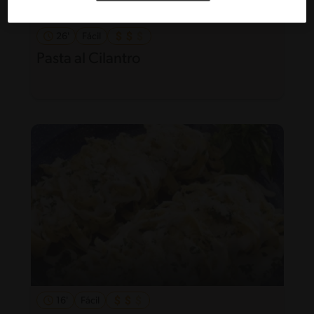
26'
Fácil
Pasta al Cilantro
16'
Fácil