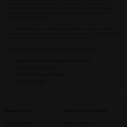
entre otras docenas de pastas que existen, y su proceso de
cocción dura de 10 a 15 minutos. Además, tú mismo escoges la
salsa que más te guste, como carbonara, pomodoro, pesto,
bolognesa y muchas más.
Te aconsejamos que cocines la pasta según las instrucciones del
envase y la revuelvas ocasionalmente en el agua. No olvides añadir
un poquito de queso parmesano antes de servirla.
Aquí te dejamos algunas opciones para que te antojes:
Spaghetti con Salsa Bolognesa Tradicional
Tortellini a la Italiana
Tortilla de Fideos con Carne
Pasta al Cilantro
Mapa del sitio
Blog La Cocina Nestlé
Todas las recetas
Todos los artículos