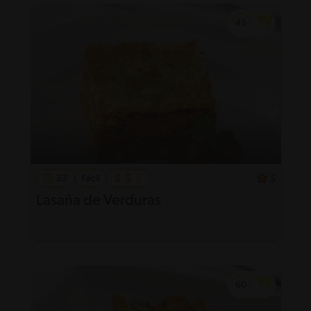
33'
Fácil
5
Lasaña de Verduras