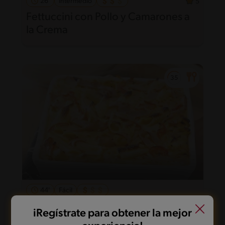
26'
Intermedio
5
Fettuccini con Pollo y Camarones a
la Crema
44'
Fácil
Gratín de Pastas
iRegístrate para obtener la mejor