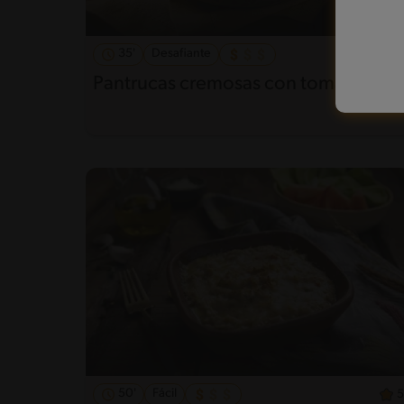
35'
Desafiante
Pantrucas cremosas con tomate
50'
Fácil
5