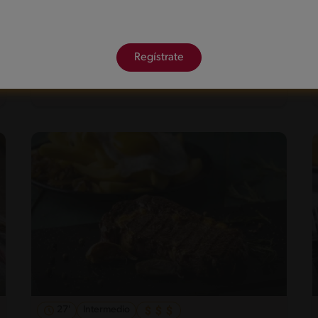
21'
Fácil
Regístrate
Mariscal rápido
27'
Intermedio