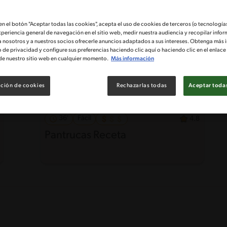
 en el botón "Aceptar todas las cookies", acepta el uso de cookies de terceros (o tecnologías
xperiencia general de navegación en el sitio web, medir nuestra audiencia y recopilar infor
a nosotros y a nuestros socios ofrecerle anuncios adaptados a sus intereses. Obtenga más 
o de privacidad y configure sus preferencias haciendo clic aquí o haciendo clic en el enlac
de nuestro sitio web en cualquier momento.
Más información
ción de cookies
Rechazarlas todas
Aceptar todas
36'
Fácil
4.8
Pantrucas Receta