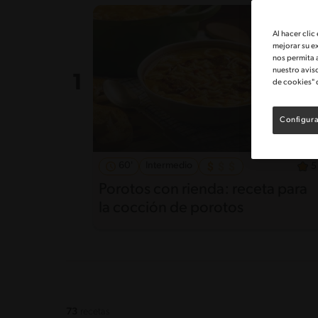
Al hacer clic
mejorar su e
nos permita 
nuestro avis
de cookies" 
Configura
60'
Intermedio
5
Porotos con rienda: receta para
la cocción de porotos
73
recetas