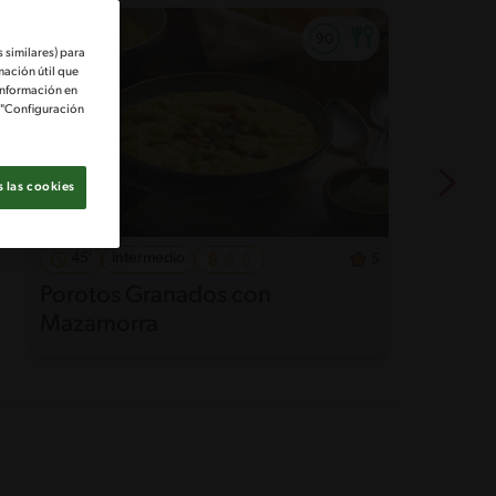
 similares) para
mación útil que
información en
e "Configuración
 las cookies
45'
Intermedio
5
Porotos Granados con
C
Mazamorra