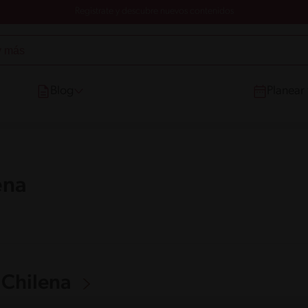
Registrate y descubre nuevos contenidos
Blog
Planear
ena
 Chilena