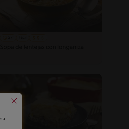
27'
Fácil
Sopa de lentejas con longaniza
r a