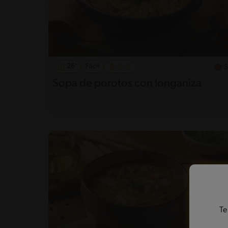
26'
Fácil
5
Sopa de porotos con longaniza
Te