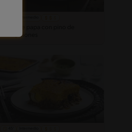
45'
Intermedio
Pastel de papa con pino de
champiñones
45'
Intermedio