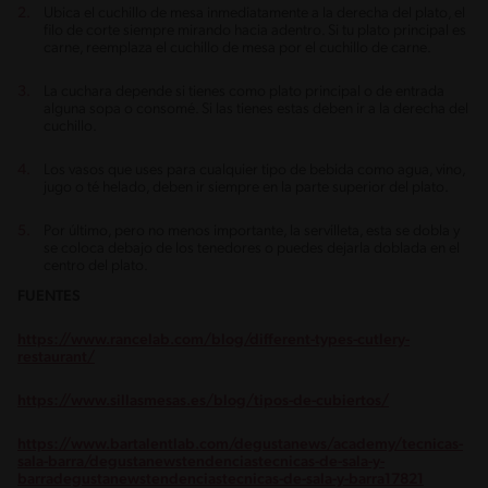
Ubica el cuchillo de mesa inmediatamente a la derecha del plato, el
filo de corte siempre mirando hacia adentro. Si tu plato principal es
carne, reemplaza el cuchillo de mesa por el cuchillo de carne.
La cuchara depende si tienes como plato principal o de entrada
alguna sopa o consomé. Si las tienes estas deben ir a la derecha del
cuchillo.
Los vasos que uses para cualquier tipo de bebida como agua, vino,
jugo o té helado, deben ir siempre en la parte superior del plato.
Por último, pero no menos importante, la servilleta, esta se dobla y
se coloca debajo de los tenedores o puedes dejarla doblada en el
centro del plato.
FUENTES
https://www.rancelab.com/blog/different-types-cutlery-
restaurant/
https://www.sillasmesas.es/blog/tipos-de-cubiertos/
https://www.bartalentlab.com/degustanews/academy/tecnicas-
sala-barra/degustanewstendenciastecnicas-de-sala-y-
barradegustanewstendenciastecnicas-de-sala-y-barra17821