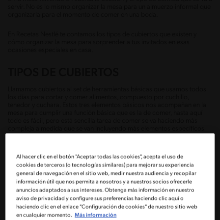
servir. No es lo mismo organizar la mesa para un almuerzo informal que
organizarla para el momento de comer en una boda.
En Recetas Nestlé te contamos los tipos de cubiertos que existen y
cómo organizar la mesa para sorprender a tus invitados en esas
ocasiones especiales en casa.
TIPOS DE CUBIERTOS
Llamamos cubiertos al set de herramientas básicas que usamos todos
los días para cortar y comer alimentos, compuesto por cuchillo,
tenedor y cuchara. Estos tres elementos básicos nos acompañan en la
mesa para cumplir una función básica que es la de comer, hasta aquí
todo es fácil, pero está sencilla tarea de comer se va haciendo más
compleja a medida que se van incluyendo más elementos específicos
como el cuchillo para la mantequilla, el tenedor del postre o la cuchara
para el café.
Al hacer clic en el botón "Aceptar todas las cookies", acepta el uso de
A continuación, te mostramos las variedades de cuchillos, cucharas y
cookies de terceros (o tecnologías similares) para mejorar su experiencia
tenedores y para qué se emplea cada uno.
general de navegación en el sitio web, medir nuestra audiencia y recopilar
información útil que nos permita a nosotros y a nuestros socios ofrecerle
anuncios adaptados a sus intereses. Obtenga más información en nuestro
CUCHILLOS
aviso de privacidad y configure sus preferencias haciendo clic aquí o
haciendo clic en el enlace "Configuración de cookies" de nuestro sitio web
El cuchillo es uno de los primeros utensilios utilizados por el hombre,
en cualquier momento.
Más información
haciendo su aparición como cuchillo de mesa en el siglo XIX por ser