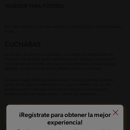
TENEDOR PARA POSTRES
Este tipo de tenedor es más pequeño y se utiliza para comer pasteles y
tartas.
CUCHARAS
La cuchara es uno de los utensilios más antiguos, a diferencia del
cuchillo y del tenedor las primeras cucharas que se conocieron no
necesitaban ser talladas, sino que se encontraban y se usaban, por
ejemplo, las conchas de mar o piedras de forma cóncava.
Es hasta el siglo XVIII que el diseño de la cuchara cambió y desde
entonces ha sido un elemento básico para alimentarnos, donde
podemos encontrar más de 50 variaciones de cucharas para
emplearse para preparar, servir o comer los alimentos.
Según el protocolo al organizar la mesa, las cucharas se colocan a la
derecha, en seguida de los cuchillos y con la parte cóncava hacia
iRegístrate para obtener la mejor
arriba.
experiencia!
CUCHARA SOPERA