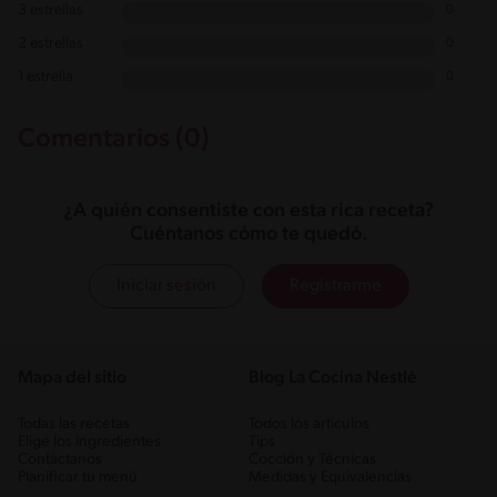
3 estrellas
0
2 estrellas
0
1 estrella
0
Comentarios (0)
¿A quién consentiste con esta rica receta?
Cuéntanos cómo te quedó.
Iniciar sesión
Registrarme
Mapa del sitio
Blog La Cocina Nestlé
Todas las recetas
Todos los artículos
Elige los ingredientes
Tips
Contáctanos
Cocción y Técnicas
Planificar tu menú
Medidas y Equivalencias