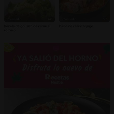
1.1g / %
Intermedio
44'
Intermedio
55'
Receta de goulash de carne al
Pulpa de cerdo al jugo
romero