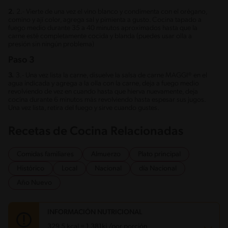
2.
2.- Vierte de una vez el vino blanco y condimenta con el orégano,
comino y ají color, agrega sal y pimienta a gusto. Cocina tapado a
fuego medio durante 35 a 40 minutos aproximados hasta que la
carne esté completamente cocida y blanda (puedes usar olla a
presión sin ningún problema)
Paso 3
3.
3.- Una vez lista la carne, disuelve la salsa de carne MAGGI® en el
agua indicada y agrega a la olla con la carne, deja a fuego medio
revolviendo de vez en cuando hasta que hierva nuevamente, deja
cocina durante 6 minutos más revolviendo hasta espesar sus jugos.
Una vez lista, retira del fuego y sirve cuando gustes.
Recetas de Cocina Relacionadas
Comidas familiares
Almuerzo
Plato principal
Histórico
Local
Nacional
día Nacional
Año Nuevo
INFORMACIÓN NUTRICIONAL
329.5 kcal = 1,381kj /por porción