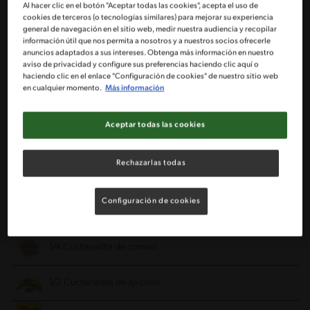
2 Cucharadas de aceite de oliva
Al hacer clic en el botón "Aceptar todas las cookies", acepta el uso de
cookies de terceros (o tecnologías similares) para mejorar su experiencia
general de navegación en el sitio web, medir nuestra audiencia y recopilar
6 Trozos de carne (200 g c/u)
información útil que nos permita a nosotros y a nuestros socios ofrecerle
anuncios adaptados a sus intereses. Obtenga más información en nuestro
aviso de privacidad y configure sus preferencias haciendo clic aquí o
1 Diente de ajo cortado finamente
haciendo clic en el enlace "Configuración de cookies" de nuestro sitio web
en cualquier momento.
Más información
2 Cebollas grandes cortadas en pluma
Aceptar todas las cookies
2 Zanahorias cortadas en rodajas
Rechazarlas todas
1/2 Taza de vino blanco
Configuración de cookies
1 Cucharada de orégano
1/4 Cucharadita de comino
1/2 Cucharadita de ají color