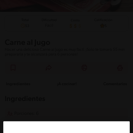
Total
Calificación
Dificultad
Costo
Fácil
53
5
Carne al Jugo
Hacer una deliciosa Carne al Jugo es muy fácil. ¡Solo te tomará 55 min
prepararla y te alcanzará para 6 personas!
Ingredientes
¡A cocinar!
Comentarios
Ingredientes
Porciones: 6