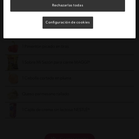
Rechazarlas todas
1 Paquete de pasta (400 gr)
Configuración de cookies
300 gr Carne picada en tiritas (asiento)
1 Pimentón picado en tiras
1 Sobre Mi Sazón para carne MAGGI®
1 Cebolla cortada en pluma
Queso parmesano rallado
1 Cajita de crema sin lactosa NESTLÉ®