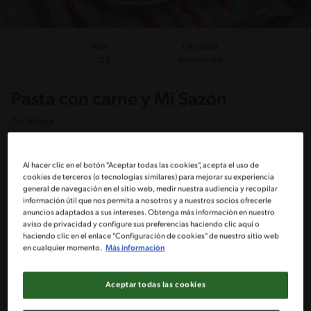
Total
Dificultad
Intermedio
23
Pasta con carne y Mi Sazón
Por
Maggi
Una pasta simple y llena de sabor, con carne y pimentones salteados
que se combinan perfecto con el toque de Mi Sazón MAGGI. Ideal para
un plato casero, rico y fácil de disfrutar.
Al hacer clic en el botón "Aceptar todas las cookies", acepta el uso de
cookies de terceros (o tecnologías similares) para mejorar su experiencia
general de navegación en el sitio web, medir nuestra audiencia y recopilar
información útil que nos permita a nosotros y a nuestros socios ofrecerle
anuncios adaptados a sus intereses. Obtenga más información en nuestro
aviso de privacidad y configure sus preferencias haciendo clic aquí o
Ingredientes
¡A cocinar!
Comentarios
haciendo clic en el enlace "Configuración de cookies" de nuestro sitio web
en cualquier momento.
Más información
Ingredientes
Aceptar todas las cookies
Porciones: 4