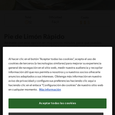
Total
Dificultad
Costo
Fácil
12
Pie de Limón Rápido
Atrévete con esta opción en muy pocos minutos para que puedas
disfrutar de esta receta a que a todos nos encanta, con ese sabor tan
especial y único que logras con tu leche condensada Nestlé, te
sorprenderás lo delicioso que queda, anímate a cocinarlo.
Al hacer clic en el botón "Aceptar todas las cookies", acepta el uso de
cookies de terceros (o tecnologías similares) para mejorar su experiencia
general de navegación en el sitio web, medir nuestra audiencia y recopilar
información útil que nos permita a nosotros y a nuestros socios ofrecerle
anuncios adaptados a sus intereses. Obtenga más información en nuestro
Ingredientes
¡A cocinar!
Comentarios
aviso de privacidad y configure sus preferencias haciendo clic aquí o
haciendo clic en el enlace "Configuración de cookies" de nuestro sitio web
en cualquier momento.
Más información
Utensílios
Aceptar todas las cookies
cuenco
Batidor