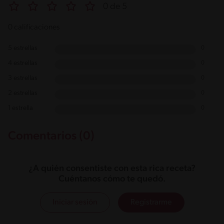
0 de 5
0 calificaciones
5 estrellas
0
4 estrellas
0
3 estrellas
0
2 estrellas
0
1 estrella
0
Comentarios (0)
¿A quién consentiste con esta rica receta?
Cuéntanos cómo te quedó.
Iniciar sesión
Registrarme