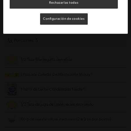
Rechazarlas todas
Bol
Configuración de cookies
Ingredientes
Porciones: 5
1/2 Taza Mantequilla derretida
1 Paquete Galletas De Mantequilla Mckay®
1 Tarro de Leche Condensada Nestlé®
1/2 Taza de jugo de limón recién exprimido
60 g de marshmellow medianos (2 a 3 un por postre)