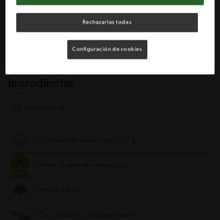
Rechazarlas todas
Utensílios
Configuración de cookies
Maceta
Ingredientes
Porciones: 4
1/2 Paquete de queso crema (100 gr)
1 Sobre de salsa de carne Maggi®
Pimienta a gusto
1 Cucharadita de ciboulette picado