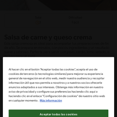
Total
Dificultad
Fácil
7
Salsa de carne y queso crema
Esta salsa cremosa es ideal para acompañar tus preparaciones de fin
de año. Se prepara en minutos, con pocos ingredientes y un resultado
suave y sabroso. Perfecta para servir con pavo, cerdo, lomo vetado, o
incluso para un puré.
Al hacer clic en el botón "Aceptar todas las cookies", acepta el uso de
cookies de terceros (o tecnologías similares) para mejorar su experiencia
general de navegación en el sitio web, medir nuestra audiencia y recopilar
Ingredientes
¡A cocinar!
Comentarios
información útil que nos permita a nosotros y a nuestros socios ofrecerle
anuncios adaptados a sus intereses. Obtenga más información en nuestro
aviso de privacidad y configure sus preferencias haciendo clic aquí o
haciendo clic en el enlace "Configuración de cookies" de nuestro sitio web
No incluido en la receta
en cualquier momento.
Más información
Sin nueces de árbol
Sin pescado
Sin huevo
Aceptar todas las cookies
Sin crustáceos