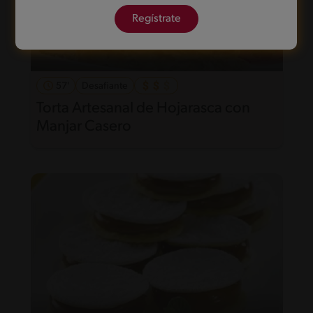
Regístrate
57'
Desafiante
Torta Artesanal de Hojarasca con
Manjar Casero