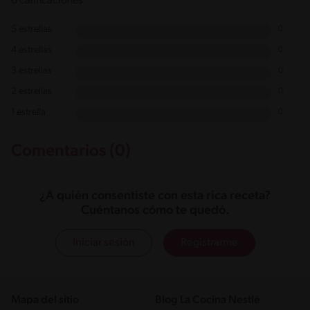
0 calificaciones
5 estrellas
0
4 estrellas
0
3 estrellas
0
2 estrellas
0
1 estrella
0
Comentarios (0)
¿A quién consentiste con esta rica receta?
Cuéntanos cómo te quedó.
Iniciar sesión
Registrarme
Mapa del sitio
Blog La Cocina Nestlé