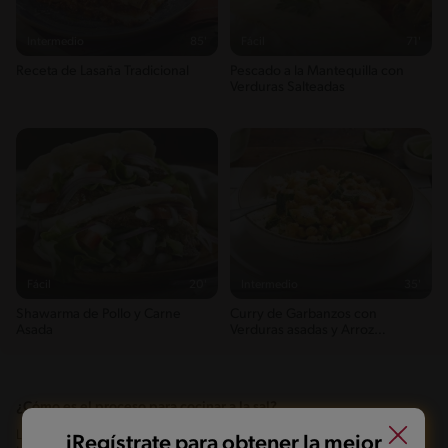
Intermedio
85'
Fácil
71'
Receta de Lasaña Tradicional
Pescado a la Mantequilla con
Verduras Salteadas
Fácil
20'
Intermedio
35'
Shawarma de Pollo y Carne
Curry de Garbanzos con
Asada
Verduras asadas y Arroz
primavera
¿Cómo es el proceso para cocinar a la sal?
Lo mejor, y continuando con el pescado como ejemplo, es que todavía
iRegístrate para obtener la mejor