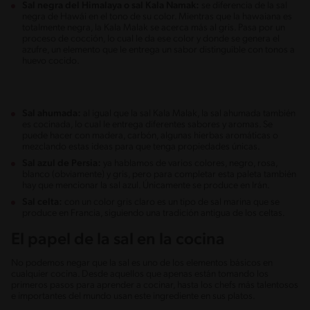
Sal negra del Himalaya o sal Kala Namak:
se diferencia de la sal
negra de Hawái en el tono de su color. Mientras que la hawaiana es
totalmente negra, la Kala Malak se acerca más al gris. Pasa por un
proceso de cocción, lo cual le da ese color y donde se genera el
azufre, un elemento que le entrega un sabor distinguible con tonos a
huevo cocido.
Sal ahumada:
al igual que la sal Kala Malak, la sal ahumada también
es cocinada, lo cual le entrega diferentes sabores y aromas. Se
puede hacer con madera, carbón, algunas hierbas aromáticas o
mezclando estas ideas para que tenga propiedades únicas.
Sal azul de Persia:
ya hablamos de varios colores, negro, rosa,
blanco (obviamente) y gris, pero para completar esta paleta también
hay que mencionar la sal azul. Únicamente se produce en Irán.
Sal celta:
con un color gris claro es un tipo de sal marina que se
produce en Francia, siguiendo una tradición antigua de los celtas.
El papel de la sal en la cocina
No podemos negar que la sal es uno de los elementos básicos en
cualquier cocina. Desde aquellos que apenas están tomando los
primeros pasos para aprender a cocinar, hasta los chefs más talentosos
e importantes del mundo usan este ingrediente en sus platos.