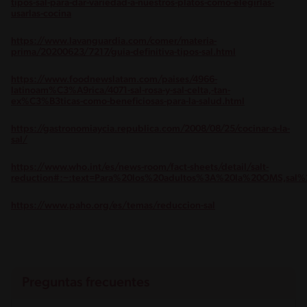
tipos-sal-para-dar-variedad-a-nuestros-platos-como-elegirlas-
usarlas-cocina
https://www.lavanguardia.com/comer/materia-
prima/20200623/7217/guia-definitiva-tipos-sal.html
https://www.foodnewslatam.com/paises/4966-
latinoam%C3%A9rica/4071-sal-rosa-y-sal-celta,-tan-
ex%C3%B3ticas-como-beneficiosas-para-la-salud.html
https://gastronomiaycia.republica.com/2008/08/25/cocinar-a-la-
sal/
https://www.who.int/es/news-room/fact-sheets/detail/salt-
reduction#:~:text=Para%20los%20adultos%3A%20la%20OMS,sa
https://www.paho.org/es/temas/reduccion-sal
Preguntas frecuentes