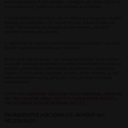
importante hacerlo al mismo tiempo y agregarlo por partes. Este es el
paso fundamental y donde muchas personas se equivocan.
Cuando tengamos una mezcla con una textura que nos gusta y un color
amarillo, nos detenemos. ¿Por qué no hay una cantidad exacta para
añadir? Porque depende del gusto de cada persona, por eso lo
estamos haciendo manualmente.
3. Agregamos un poco de vinagre y continuamos batiendo hasta tener
el color blanco característico de la mayonesa.
Un tip antes de continuar:
batir constantemente por varios minutos
puede ser agotador, en especial si nuestros movimientos se enfocan en
el brazo y el hombro. La mejor técnica para hacerlo es moviendo la
muñeca. Si se nos cansa, podemos cambiar y mover el brazo, de esta
forma aseguramos que las yemas de huevo y el aceite se mezclen
correctamente.
Cocina con la
mayonesa casera unas mini croquetas de champiñón
con salsa barbacoa, usando base para hamburguesas MAGGI® y
Yoghurt natural sin endulzar griego NESTLÉ®.
INGREDIENTES ADICIONALES, AUNQUE NO
NECESARIOS