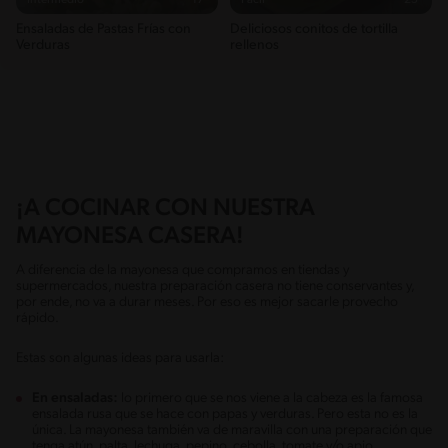
Intermedio
17'
Fácil
25'
Ensaladas de Pastas Frías con
Deliciosos conitos de tortilla
Verduras
rellenos
¡A COCINAR CON NUESTRA
MAYONESA CASERA!
A diferencia de la mayonesa que compramos en tiendas y
supermercados, nuestra preparación casera no tiene conservantes y,
por ende, no va a durar meses. Por eso es mejor sacarle provecho
rápido.
Estas son algunas ideas para usarla:
En ensaladas:
lo primero que se nos viene a la cabeza es la famosa
ensalada rusa que se hace con papas y verduras. Pero esta no es la
única. La mayonesa también va de maravilla con una preparación que
tenga atún, palta, lechuga, pepino, cebolla, tomate y/o apio.