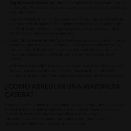
Seguir el orden correcto:
para hacer una mayonesa casera es muy
importante. Primero batimos los huevos, luego va el aceite y en tercer
lugar el vinagre.
Ojo con el aceite:
ya lo mencionamos una vez, pero es que esta es
la parte donde la mayoría de la gente se equivoca. Al momento de
añadir el aceite, lo tenemos que hacer lentamente y sin dejar de batir.
Jamás nos cansaremos de repetir esto.
¿Cuál tipo de aceite usar?
: acá queremos aquellos que son ligeros
y neutros, que no tienen un aroma o un sabor sobresaliente como,
por ejemplo, el de oliva. Si lo usamos podemos terminar con una
mayonesa demasiado fuerte. En cambio, es mejor utilizar el de
girasol.
¿Cómo conservarla?
: la mayonesa casera dura poco, máximo una
semana, así que es importante guardarla en un frasco de vidrio
completamente limpio y hermético. Se debe dejar en el refrigerador.
¿CÓMO ARREGLAR UNA MAYONESA
CASERA?
Sabemos perfectamente que la primera vez que preparamos mayonesa
en casa es posible que no salga muy bien y que terminemos con una
especie de masa en la que los ingredientes no se integran
correctamente. Aunque puede ser molesto, tampoco hay que
preocuparse. Tenemos unas cuantas soluciones.