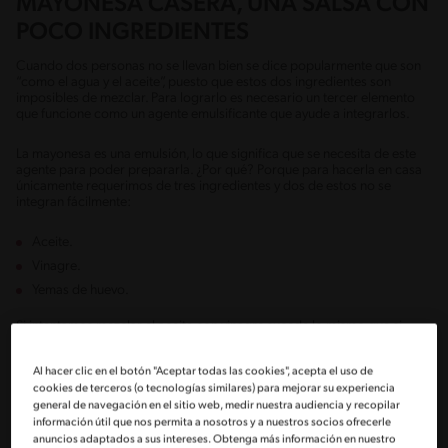
MAYONESA CASERA, UNA SALSA CON
POCO INGREDIENTES
Cuando dos personas no se llevan bien se dice popularmente que son
“como el agua y el aceite”, puesto que estos dos ingredientes son
imposibles de mezclar. Para lograrlo es necesario un tercer elemento
que funcione como un agente emulsificante que ayude a integrarlos.
La mayonesa es una emulsión, lo que significa que se necesita de este
agente para poder prepararla. ¿Por qué? Porque para hacerla en casa
únicamente requerimos de tres ingredientes y dos de estos no se
integran fácilmente:
Aceite.
Vinagre.
Yemas de huevo.
Si intentamos mezclar el aceite con vinagre sucede lo mismo que si
tratamos de hacerlo con agua. Por más que revolvamos, después de un
rato se van a separar y va a ser evidente, a simple vista se puede notar.
Al hacer clic en el botón "Aceptar todas las cookies", acepta el uso de
cookies de terceros (o tecnologías similares) para mejorar su experiencia
Para preparar una mayonesa casera nuestro ingrediente estrella es la
general de navegación en el sitio web, medir nuestra audiencia y recopilar
yema de huevo, acá está el agente emulsificante que nos permite
información útil que nos permita a nosotros y a nuestros socios ofrecerle
mezclar el aceite y el vinagre para lograr esta deliciosa salsa que
anuncios adaptados a sus intereses. Obtenga más información en nuestro
podemos usar en muchísimos platos y preparaciones.