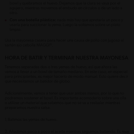
bowl y quebramos el huevo. Dejamos que la clara se vaya por el
agujero, mientras movemos el embudo en círculos o de un lado a
otro.
Con una botella plástica:
nada más hay que apretarla un poco y
usarla para succionar la yema. Luego la soltamos sobre un plato
limpio.
Usa la mayonesa casera para hacer una causa de pollo con Jugoso al
sartén ajo cebolla MAGGI®.
HORA DE BATIR Y TERMINAR NUESTRA MAYONESA
Tenemos separadas dos o tres yemas de huevo, así que ahora las
vamos a llevar a un bowl de tamaño mediano. En este caso, en especial
para principiantes, es mejor hacerlo de modo manual. Esto quiere decir
que necesitamos un batidor de globo.
Adicionalmente, vamos a tener que usar ambas manos, por lo que no
podremos sostener el bowl. Es importante acomodarlo sobre una olla
o utilizar un material que sabemos que no se va a resbalar mientras
preparamos nuestra salsa.
1. Batimos las yemas de huevo.
2. Añadimos poco a poco el aceite mientras seguimos batiendo. Es muy