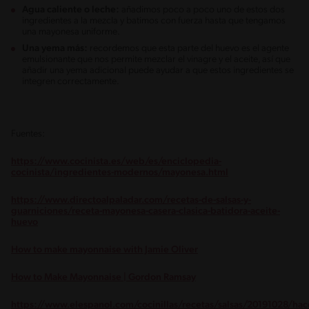
Agua caliente o leche:
añadimos poco a poco uno de estos dos
ingredientes a la mezcla y batimos con fuerza hasta que tengamos
una mayonesa uniforme.
Una yema más:
recordemos que esta parte del huevo es el agente
emulsionante que nos permite mezclar el vinagre y el aceite, así que
añadir una yema adicional puede ayudar a que estos ingredientes se
integren correctamente.
Fuentes:
https://www.cocinista.es/web/es/enciclopedia-
cocinista/ingredientes-modernos/mayonesa.html
https://www.directoalpaladar.com/recetas-de-salsas-y-
guarniciones/receta-mayonesa-casera-clasica-batidora-aceite-
huevo
How to make mayonnaise with Jamie Oliver
How to Make Mayonnaise | Gordon Ramsay
https://www.elespanol.com/cocinillas/recetas/salsas/20191028/hac