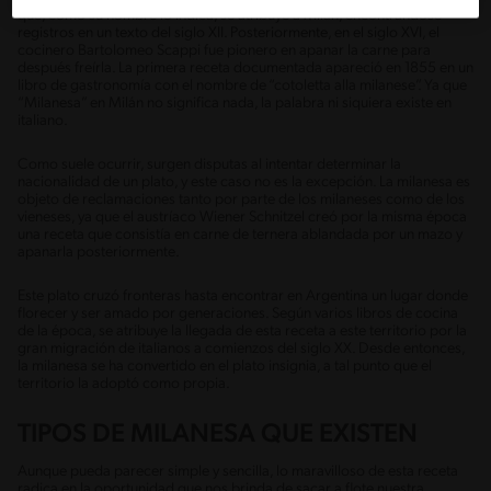
que, como su nombre lo indica, se atribuye a Milán, encontrándose
registros en un texto del siglo XII. Posteriormente, en el siglo XVI, el
cocinero Bartolomeo Scappi fue pionero en apanar la carne para
después freírla. La primera receta documentada apareció en 1855 en un
libro de gastronomía con el nombre de “cotoletta alla milanese”. Ya que
“Milanesa” en Milán no significa nada, la palabra ni siquiera existe en
italiano.
Como suele ocurrir, surgen disputas al intentar determinar la
nacionalidad de un plato, y este caso no es la excepción. La milanesa es
objeto de reclamaciones tanto por parte de los milaneses como de los
vieneses, ya que el austríaco Wiener Schnitzel creó por la misma época
una receta que consistía en carne de ternera ablandada por un mazo y
apanarla posteriormente.
Este plato cruzó fronteras hasta encontrar en Argentina un lugar donde
florecer y ser amado por generaciones. Según varios libros de cocina
de la época, se atribuye la llegada de esta receta a este territorio por la
gran migración de italianos a comienzos del siglo XX. Desde entonces,
la milanesa se ha convertido en el plato insignia, a tal punto que el
territorio la adoptó como propia.
TIPOS DE MILANESA QUE EXISTEN
Aunque pueda parecer simple y sencilla, lo maravilloso de esta receta
radica en la oportunidad que nos brinda de sacar a flote nuestra