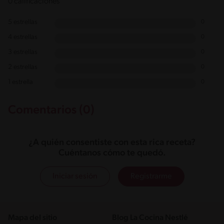
0 calificaciones
5 estrellas
0
4 estrellas
0
3 estrellas
0
2 estrellas
0
1 estrella
0
Comentarios (0)
¿A quién consentiste con esta rica receta?
Cuéntanos cómo te quedó.
Iniciar sesión
Registrarme
Mapa del sitio
Blog La Cocina Nestlé