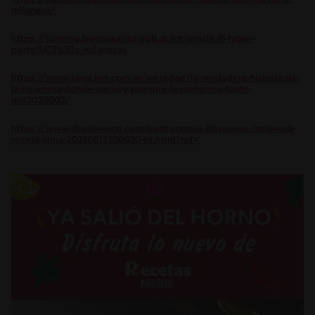
milanesa/
https://turismo.buenosaires.gob.ar/en/article/6-types-
porte%C3%B1o-milanesas
https://www.lanacion.com.ar/sociedad/la-verdadera-historia-de-
la-milanesa-donde-nacio-y-por-que-la-comemos-tanto-
nid2029902/
https://www.diariovasco.com/gastronomia/despensa/milanesa-
receta-alma-20210812100630-nt.html?ref=