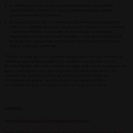
Al momento de freír, es recomendable emplear una sartén lo
suficientemente grande para que la milanesa quepa y pueda
cocinarse de manera uniforme.
Si buscas disfrutar de la milanesa de una manera más saludable y
reducir la cantidad de aceite, una excelente alternativa es hornearla.
Coloca las milanesas apanadas en una bandeja previamente
engrasada y hornea durante 25 minutos o hasta que adquieren un
tono dorado. Asegúrate de voltearlas a la mitad del tiempo para
lograr un dorado uniforme.
Disfruta en casa de la rica experiencia gastronómica que te ofrece la
milanesa explorando las deliciosas variantes que encontrarás en
Recetas Nestlé®. Encuentra inspiración para esta y otras preparaciones
que sorprenderán a tus seres queridos. Recuerda disfrutarla con
moderación, dado su método de preparación con aceite. Se
recomienda equilibrar su consumo con una dieta nutritiva,
complementándola con vegetales frescos o granos enteros.
FUENTES:
https://laroussecocina.mx/palabra/milanesa/
https://latitacompostela.com/noticias/un-clasico-historia-de-la-