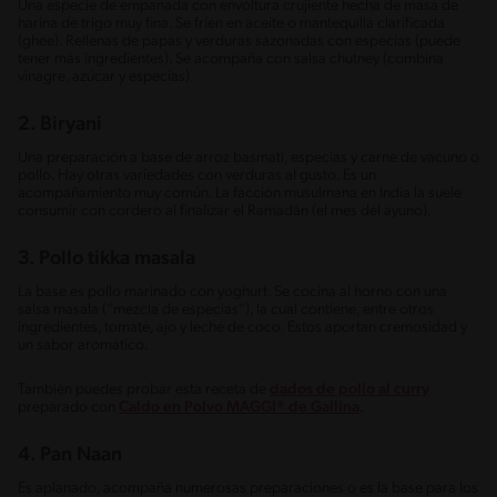
Una especie de empanada con envoltura crujiente hecha de masa de
harina de trigo muy fina. Se fríen en aceite o mantequilla clarificada
(ghee). Rellenas de papas y verduras sazonadas con especias (puede
tener más ingredientes). Se acompaña con salsa chutney (combina
vinagre, azúcar y especias).
2. Biryani
Una preparación a base de arroz basmati, especias y carne de vacuno o
pollo. Hay otras variedades con verduras al gusto. Es un
acompañamiento muy común. La facción musulmana en India la suele
consumir con cordero al finalizar el Ramadán (el mes del ayuno).
3. Pollo tikka masala
La base es pollo marinado con yoghurt. Se cocina al horno con una
salsa masala (“mezcla de especias”), la cual contiene, entre otros
ingredientes, tomate, ajo y leche de coco. Estos aportan cremosidad y
un sabor aromático.
También puedes probar esta receta de
dados de pollo al curry
preparado con
Caldo en Polvo MAGGI® de Gallina
.
4. Pan Naan
Es aplanado, acompaña numerosas preparaciones o es la base para los