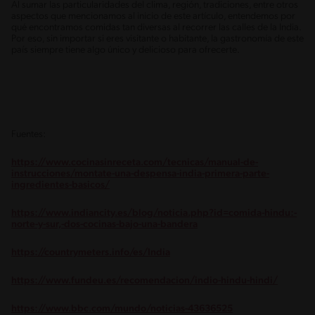
Al sumar las particularidades del clima, región, tradiciones, entre otros
aspectos que mencionamos al inicio de este artículo, entendemos por
qué encontramos comidas tan diversas al recorrer las calles de la India.
Por eso, sin importar si eres visitante o habitante, la gastronomía de este
país siempre tiene algo único y delicioso para ofrecerte.
Fuentes:
https://www.cocinasinreceta.com/tecnicas/manual-de-
instrucciones/montate-una-despensa-india-primera-parte-
ingredientes-basicos/
https://www.indiancity.es/blog/noticia.php?id=comida-hindu:-
norte-y-sur,-dos-cocinas-bajo-una-bandera
https://countrymeters.info/es/India
https://www.fundeu.es/recomendacion/indio-hindu-hindi/
https://www.bbc.com/mundo/noticias-43636525