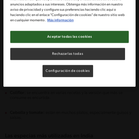
anuncios adaptados a sus intereses. Obtenga más información en nuestro
aviso de privacidad y configure sus preferencias haciendo clic aquí o
Legumbres
haciendo clic en el enlace "Configuración de cookies" de nuestro sitio web
Garbanzos:
son los más usados y se consumen en grano o harina,
en cualquier momento.
Más información
con la que se preparan panes, guisos o curry.
Aceptar todas las cookies
Lentejas:
las que más se consumen son rojas y pardas. Se preparan
molidas, enteras o en puré.
Rechazarlas todas
Verduras
Berenjenas:
se usan en muchas preparaciones, especialmente curris
Configuración de cookies
de verduras.
Coliflor:
se encuentra en varias recetas y la versión que más se
consume es encurtida.
Cebolla y tomate:
están en muchos platos, especialmente guisos y
salsas.
Las especias más utilizadas en India