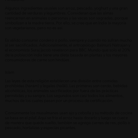
Algunos ingredientes usuales son arroz, pescado, yoghurt y una gran
cantidad de verduras y legumbres. Consideran que las almas
reencarnan en animales o personas y las vacas son sagradas, porque
simbolizan a la madre tierra. Por ello, se cree que en India la mayoría
son vegetarianos, pero no es así.
Es válido consumir cordero o pollo, siempre y cuando no sufran mucho
al ser sacrificados. Adicionalmente, el antropólogo Balmurli Natrajan y
el economista Suraj Jacob revelaron para BBC Mundo que solo el 20%
de la población india tiene una dieta basada en plantas y los mayores
consumidores de carne son hindúes.
Islam
Las leyes de esta religión establecen una división entre comidas
prohibidas (haram) y legales (halāl). Las primeras son cerdo, bebidas
alcohólicas, los animales sacrificados por fuera de las prácticas
permitidas y su sangre. Los segundos son casi todos los alimentos,
muchos de los cuales pasan por un proceso de certificación.
Comúnmente los musulmanes usan ajo y cebolla y su método de cocina
se basa en el pilaf. Aquí se fríe el arroz hasta dorarlo y luego se cuece
de manera que quede suelto, también se agrega carnes de res, pollo o
pescado, hortalizas y especias picantes.