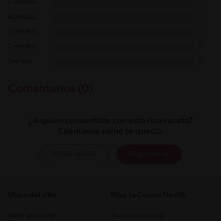
5 estrellas
0
4 estrellas
0
3 estrellas
0
2 estrellas
0
1 estrella
0
Comentarios (0)
¿A quién consentiste con esta rica receta?
Cuéntanos cómo te quedó.
Iniciar sesión
Registrarme
Mapa del sitio
Blog La Cocina Nestlé
Todas las recetas
Todos los artículos