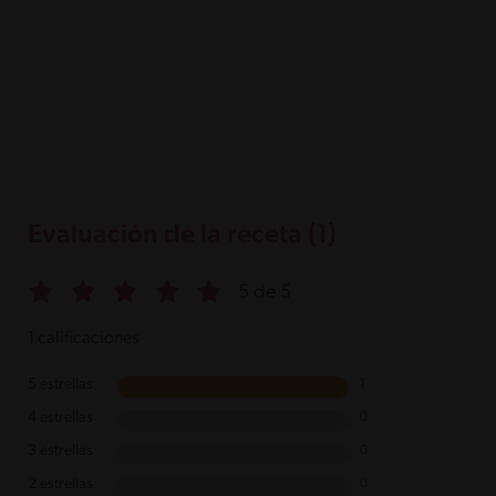
Evaluación de la receta (1)
5 de 5
1 calificaciones
5 estrellas
1
4 estrellas
0
3 estrellas
0
2 estrellas
0