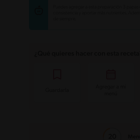
Energía
346.8 kcal
Puedes agregar a esta preparación 3 papas 
Grasas
18.4 g
consistencia y aportar más nutrientes. Ademá
Fibra
1.3 g
de siempre.
Proteína
31.8 g
Grasas saturadas
7.2 g
Sodio
585.7 mg
Azúcares
6.6 g
¿Qué quieres hacer con esta receta
Agregar a mi
Guardarla
menú
Menú