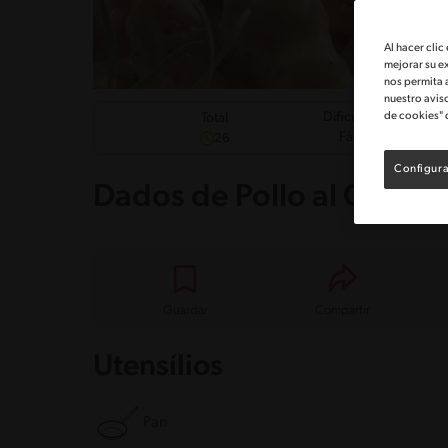
Al hacer clic
mejorar su e
nos permita 
nuestro avis
de cookies" 
Dificultad
Total
Fácil
26
Configura
Dados de Pollo al Curry
Guardar
Compartir
Utensílios
Pan