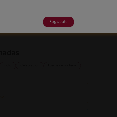
ortado en cubos o tiras, agrega el licuado de curry
 cocido. Rectifica sazón con sal y pimienta si
Regístrate
duras al vapor, recuerda servir porciones
onadas
indio
Celebracion
Fuente de proteina