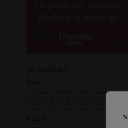
¡A cocinar!
Paso 1
1.
Comienza calentado el aceite en un sartén y agrega l
agrega el harina hasta dorar. En el jarro de una juguera
Sobre de caldo en polvo MAGGI® de gallina y el curry, lic
cocción por 15 minutos o hasta que espese ligeramente. 
Te
Paso 2