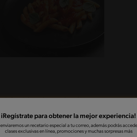
a cebolla cortada en cubos pequeños, sofríe y
 agrega la Leche Evaporada IDEAL® NESTLÉ, el agua,
úa bien, cuela, regresa al fuego y continua la
iRegístrate para obtener la mejor experiencia!
Retira del fuego y reserva.
 enviaremos un recetario especial a tu correo, además podrás accede
clases exclusivas en línea, promociones y muchas sorpresas más