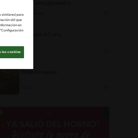
y tomates glaseados
Intermedio
47'
 similares) para
mación útil que
información en
e "Configuración
Lentejas al Curry
Fácil
25'
 las cookies
Pollo Arvejado
Fácil
25'