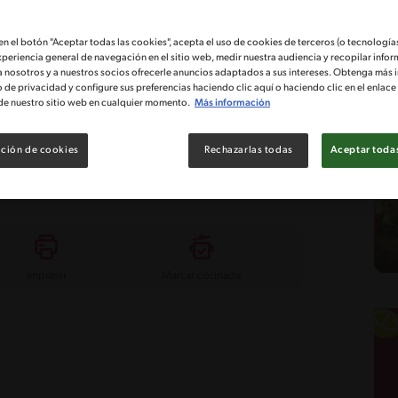
 en el botón "Aceptar todas las cookies", acepta el uso de cookies de terceros (o tecnologías
xperiencia general de navegación en el sitio web, medir nuestra audiencia y recopilar infor
a nosotros y a nuestros socios ofrecerle anuncios adaptados a sus intereses. Obtenga más 
o de privacidad y configure sus preferencias haciendo clic aquí o haciendo clic en el enlac
de nuestro sitio web en cualquier momento.
Más información
Costo
Calificación
5
ción de cookies
Rechazarlas todas
Aceptar todas
Imprimir
Marcar cocinada