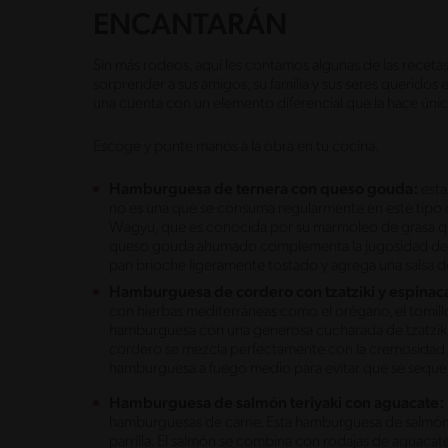
ENCANTARÁN
Sin más rodeos, aquí les contamos algunas de las recet
sorprender a sus amigos, su familia y sus seres queridos 
una cuenta con un elemento diferencial que la hace úni
Escoge y ponte manos a la obra en tu cocina.
Hamburguesa de ternera con queso gouda:
esta
no es una que se consuma regularmente en este tipo 
Wagyu, que es conocida por su marmoleo de grasa que 
queso gouda ahumado complementa la jugosidad de la 
pan brioche ligeramente tostado y agrega una salsa
Hamburguesa de cordero con tzatziki y espinac
con hierbas mediterráneas como el orégano, el tomillo 
hamburguesa con una generosa cucharada de tzatziki c
cordero se mezcla perfectamente con la cremosidad del 
hamburguesa a fuego medio para evitar que se seque
Hamburguesa de salmón teriyaki con aguacate:
hamburguesas de carne. Esta hamburguesa de salmón se
parrilla. El salmón se combina con rodajas de aguacate