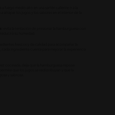
a fuego medio-alto en una sartén caliente o a la
a atrapar los jugos y los sabores en el interior de la
a:
evita la tentación de presionar la hamburguesa con
 y reducirá su humedad.
edientes frescos y de calidad para acompañar la
s, cada ingrediente cuenta para mejorar la experiencia
ez cocinada, deja que la hamburguesa repose
ermite que los jugos se redistribuyan y que la
gosa y sabrosa.