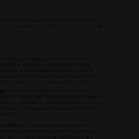
as más deliciosas que pueden preparar desde casa y
en una ocasión especial. Cada una vale la pena y cada
ca.
 hamburguesa destaca por su carne de ternera, que
de plato. Nosotros les recomendamos la carne
le da una textura jugosa y un sabor intenso. El
carne con su rico y suave sabor a nuez. Sirve en un
 de mayonesa con un toque de mostaza y eneldo.
as:
una hamburguesa que se destaca por su sazón
y el ajo. Para darle un toque refrescante, acompaña la
asero y hojas de espinaca fresca. El sabor único del
tzatziki y la frescura de las espinacas. Cocina la
 en exceso.
una alternativa más balanceada y saludable a las
 marina en salsa teriyaki antes de cocinarse a la
, cebolla morada y brotes de alfalfa para darle un