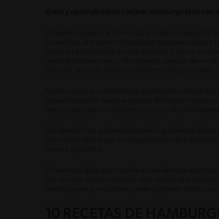
Entra y aprende cómo cocinar hamburguesas con un
La hamburguesa es el ícono más grande y universal de la
su sencillez, una carne cobijada por dos panes, salsas y
todos los ingredientes en cada bocado; y tal vez, la cer
nuestras propias manos. Sin embargo, aunque sea un pl
docenas de veces, existen múltiples recetas para darle o
Nuestro amor por la hamburguesa ha evolucionado hasta a
experimentación. Aunque algunos defienden a capa y espa
marco para jugar con sabores un poco más extravagant
Por ejemplo, hay quienes le añaden ingredientes dulces
otros creen que el pan es el ingrediente más important
manera específica.
Lo hermoso de la gastronomía es que siempre encontra
Por eso, hoy vamos a celebrar esos riesgos que tomamos
hamburguesa que ustedes pueden preparar desde casa
10 RECETAS DE HAMBURG