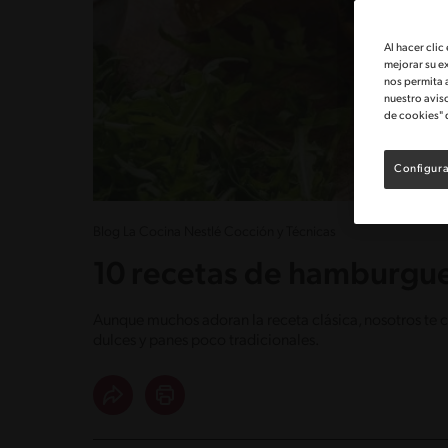
Al hacer clic
mejorar su e
nos permita 
nuestro avis
de cookies" 
Configura
Blog La Cocina Nestlé Cocción y Técnicas
10 recetas de hamburgues
Aunque muchos adoran la receta clásica, nosotros te
dulces y panes poco tradicionales.