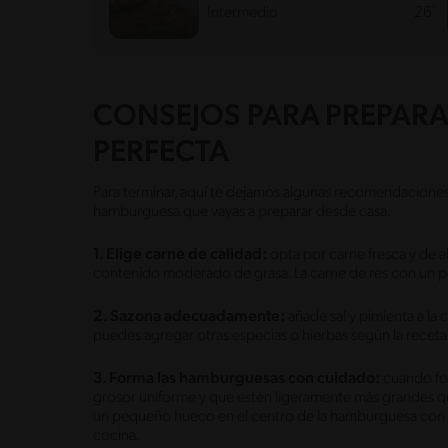
Intermedio
26'
CONSEJOS PARA PREPAR
PERFECTA
Para terminar, aquí te dejamos algunas recomendacione
hamburguesa que vayas a preparar desde casa.
1. Elige carne de calidad:
opta por carne fresca y de a
contenido moderado de grasa. La carne de res con un p
2. Sazona adecuadamente:
añade sal y pimienta a la 
puedes agregar otras especias o hierbas según la receta
3. Forma las hamburguesas con cuidado:
cuando fo
grosor uniforme y que estén ligeramente más grandes qu
un pequeño hueco en el centro de la hamburguesa con el
cocina.