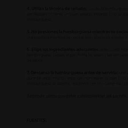
4. Utiliza la técnica de sellado:
cocina la hamburguesa 
parrilla para obtener un buen sellado exterior. Esto ayuda 
hamburguesa.
5. No presiones la hamburguesa mientras se cocin
una espátula mientras se cocina. Esto liberará los jugos
6. Elige los ingredientes adecuados:
selecciona ingr
hamburguesa. Desde el pan hasta las salsas y las verdura
de sabor.
7. Descansa la hamburguesa antes de servirla:
una v
durante unos minutos antes de montarla en el pan. Esto p
hamburguesa se asiente, resultando en una carne más ju
Aprende cómo congelar y descongelar las carnes.
FUENTES: