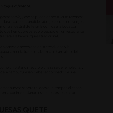
 toque diferente.
 gastronomía, y eso se puede deber a varias razones;
 verduras; su inconfundible sabor, en el que convergen
emonia ancestral de llevar la comida a la boca con
ato que hemos preparado o pedido en un restaurante
tra cara a la hamburguesa tradicional.
lcanzar la necesidad de la creatividad y la
da la receta tradicional, otros se han salido del
es.
 como un plátano maduro o una salsa de remolacha, y
e de la hamburguesa y debe ser cocinado de una
remos nuevos sabores e ideas que rompen el canon.
 en la cocina contándoles diferentes recetas de
.
UESAS QUE TE