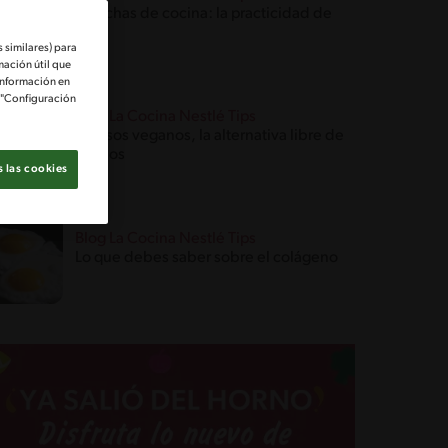
Planchas de cocina: la practicidad de
asar
 similares) para
mación útil que
información en
e "Configuración
Blog La Cocina Nestlé Tips
Quesos veganos, la alternativa libre de
lácteos
 las cookies
Blog La Cocina Nestlé Tips
Lo que debes saber sobre el colágeno