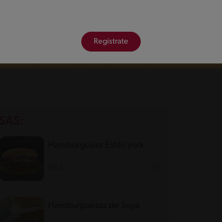
tobello se asan a la parrilla con aceite de oliva, ajo y
rve en un panecillo de pretzel ligeramente calentado.
ta:
la base de esta hamburguesa es una mezcla de
Regístrate
na a fuego lento hasta que esté dorada y crujiente. Se
bacon crujiente. Sirve en un panecillo de
atata a fuego medio-bajo para asegurarte de que
SAS:
Hamburguesa Estilo york
Fácil
31'
Hamburguesas de Soya