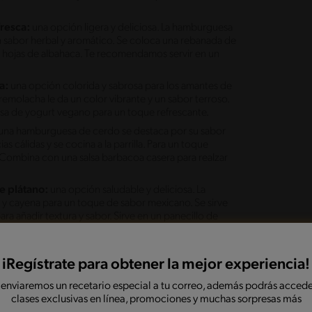
fresca:
una opción ligera y deliciosa. La hamburguesa
n sabor herbal y aromático. Se coloca una rebanada de
y hojas de albahaca. Te recomendamos servir en un
a:
una opción colorida y sabrosa para los amantes de
emolacha le da un color vibrante y un sabor terroso.
lsa de yogurt vegano para un toque refrescante.
una hamburguesa de cerdo se destaca por su sabor
cálidas y se cocina a la parrilla. Para un toque
. Combina con una salsa barbacoa casera para realzar
e plátano:
una opción saludable y deliciosa. La
y cayena para un toque de sabor mexicano. Se sirve
a añadir textura y sabor. Sirve en un panecillo de
o a fuego medio hasta que esté bien cocida.
izada:
se cocina la carne a la parrilla y se cubre con
a que se derrita. Se sirve con cebolla caramelizada y
iRegístrate para obtener la mejor experiencia!
 enviaremos un recetario especial a tu correo, además podrás accede
de dos mundos: carne de ternera jugosa y hongos
clases exclusivas en línea, promociones y muchas sorpresas más
e sazona con una mezcla de especias y se cocina a la