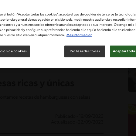
 en el botón "Aceptar todas las cookies", acepta el uso de cookies de terceros (o tecnologías
xperiencia general de navegación en el sitio web, medir nuestra audiencia y recopilar infor
a nosotros y a nuestros socios ofrecerle anuncios adaptados a sus intereses. Obtenga más 
o de privacidad y configure sus preferencias haciendo clic aquí o haciendo clic en el enlac
de nuestro sitio web en cualquier momento.
Más información
ción de cookies
Rechazarlas todas
Aceptar todas
as ricas y únicas
 contamos recetas de hamburguesas con salsas
Publicado - 19/09/2023
Actualizado -22/09/2023