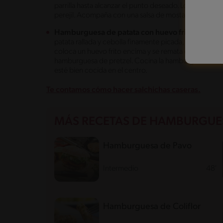
parrilla hasta alcanzar el punto deseado. Los hongos Por
perejil. Acompaña con una salsa de mostaza y miel. Si
Hamburguesa de patata con huevo frito y tocine
patata rallada y cebolla finamente picada, que se coci
coloca un huevo frito encima y se remata con tiras de 
hamburguesa de pretzel. Cocina la hamburguesa de p
esté bien cocida en el centro.
Te contamos cómo hacer salchichas caseras.
MÁS RECETAS DE HAMBURGUE
Hamburguesa de Pavo
Intermedio
48'
Hamburguesa de Coliflor