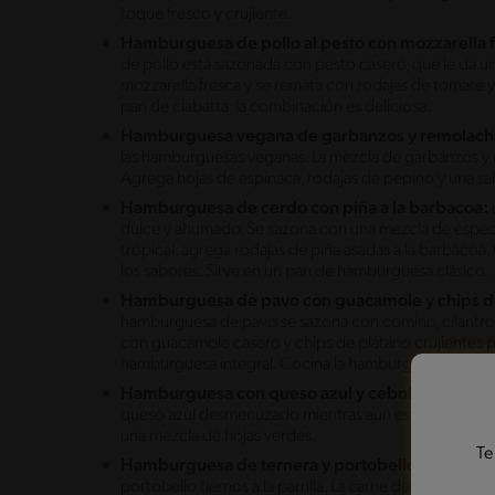
toque fresco y crujiente.
Hamburguesa de pollo al pesto con mozzarella 
de pollo está sazonada con pesto casero, que le da u
mozzarella fresca y se remata con rodajas de tomate 
pan de ciabatta, la combinación es deliciosa.
Hamburguesa vegana de garbanzos y remolach
las hamburguesas veganas. La mezcla de garbanzos y r
Agrega hojas de espinaca, rodajas de pepino y una sa
Hamburguesa de cerdo con piña a la barbacoa:
dulce y ahumado. Se sazona con una mezcla de especias 
tropical, agrega rodajas de piña asadas a la barbacoa
los sabores. Sirve en un pan de hamburguesa clásico.
Hamburguesa de pavo con guacamole y chips d
hamburguesa de pavo se sazona con comino, cilantro 
con guacamole casero y chips de plátano crujientes par
hamburguesa integral. Cocina la hamburguesa de pav
Hamburguesa con queso azul y cebolla caramel
queso azul desmenuzado mientras aún está caliente par
una mezcla de hojas verdes.
Te
Hamburguesa de ternera y portobello:
lo mejor 
portobello tiernos a la parrilla. La carne de ternera s