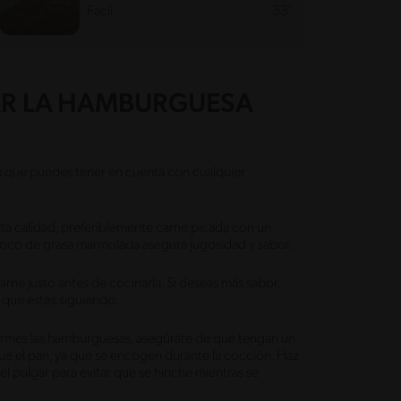
Fácil
33'
AR LA HAMBURGUESA
s que puedes tener en cuenta con cualquier
lta calidad, preferiblemente carne picada con un
oco de grasa marmolada asegura jugosidad y sabor.
carne justo antes de cocinarla. Si deseas más sabor,
 que estés siguiendo.
rmes las hamburguesas, asegúrate de que tengan un
e el pan, ya que se encogen durante la cocción. Haz
 pulgar para evitar que se hinche mientras se