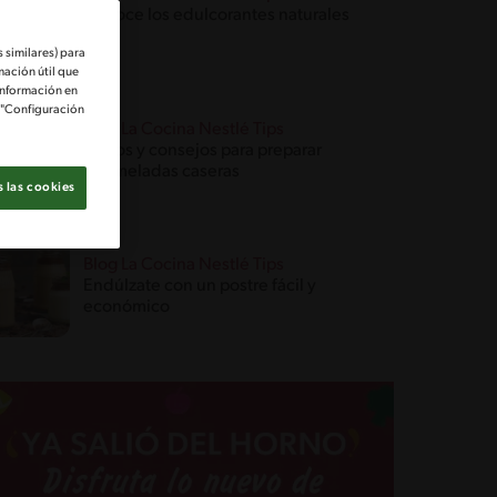
Conoce los edulcorantes naturales
 similares) para
mación útil que
información en
e "Configuración
Blog La Cocina Nestlé Tips
Trucos y consejos para preparar
mermeladas caseras
 las cookies
Blog La Cocina Nestlé Tips
Endúlzate con un postre fácil y
económico