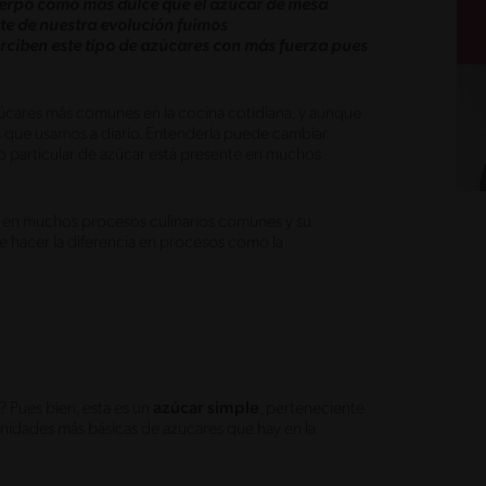
cuerpo como más dulce que el azúcar de mesa
te de nuestra evolución fuimos
ciben este tipo de azúcares con más fuerza pues
zúcares más comunes en la cocina cotidiana, y aunque
 que usamos a diario. Entenderla puede cambiar
o particular de azúcar está presente en muchos
 en muchos procesos culinarios comunes y su
 hacer la diferencia en procesos como la
? Pues bien, esta es un
azúcar simple
, perteneciente
s unidades más básicas de azucares que hay en la