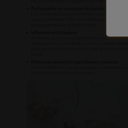
frío. Esta característica ayuda a lograr sabores más ho
Participación en procesos de dorado:
La fructosa reacciona con más facilidad al calor, favor
dorados al hornear. Esto influye directamente en el c
preparaciones que se llevan al fuego.
Influencia en la textura
Al interactuar con otros ingredientes, la fructosa pu
dado que la fructosa tiende a unirse con moléculas de
preparación durante la cocción. Esto se traduce en
tierna.
Presencia natural en ingredientes comunes
Muchos alimentos que se usan a diario contienen fruct
particularmente difícil de conseguir