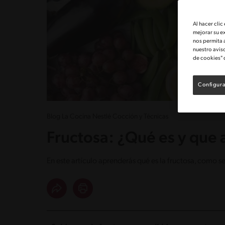
Al hacer clic
mejorar su e
nos permita 
nuestro avis
de cookies" 
Configura
Blog La Cocina Nestlé Cocción y Técnicas
Fructosa: ¿Qué es y que 
En este artículo aprenderás qué es la fructosa, como se