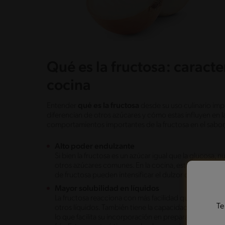
Qué es la fructosa: caracte
cocina
Entender
qué es la fructosa
desde su uso culinario impl
diferencian de otros azúcares y cómo estas influyen en
comportamientos importantes de la fructosa en el sabor, 
Alto poder endulzante
Si bien la fructosa es un azúcar igual que la glucosa,
otros azúcares comunes. En la cocina, esto influye en
de fructosa pueden intensificar el dulzor de recetas 
Mayor solubilidad en líquidos
La fructosa reacciona con más facilidad que otros azu
Te
otros líquidos. También tiene la capacidad de disolv
lo que facilita su incorporación en preparaciones líq