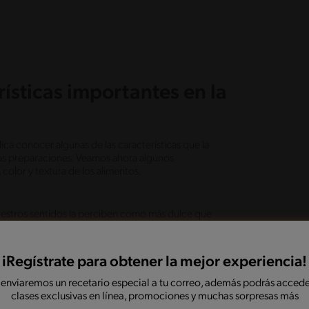
rísticas importantes en la
ica conocer algunas de las características que la
 las preparaciones. Veamos ahora algunos
color y textura de los alimentos.
 nuestros sentidos la perciben como más dulce que
 el equilibrio de sabores, ya que pequeñas cantidades
sin necesidad de añadir grandes volúmenes de azúcar.
iRegístrate para obtener la mejor experiencia!
cares por lo que se disuelve más fácilmente en agua y
 enviaremos un recetario especial a tu correo, además podrás accede
erse temperaturas usualmente menores que la glucosa,
clases exclusivas en línea, promociones y muchas sorpresas más
uidas como jugos, almíbares, marinadas y mezclas en