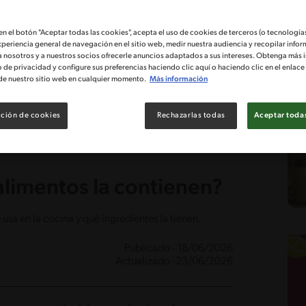
 en el botón "Aceptar todas las cookies", acepta el uso de cookies de terceros (o tecnologías
xperiencia general de navegación en el sitio web, medir nuestra audiencia y recopilar infor
a nosotros y a nuestros socios ofrecerle anuncios adaptados a sus intereses. Obtenga más 
o de privacidad y configure sus preferencias haciendo clic aquí o haciendo clic en el enlac
de nuestro sitio web en cualquier momento.
Más información
ción de cookies
Rechazarlas todas
Aceptar todas
alimentos la contienen?
 usa en la cocina y qué ingredientes la tienen.
Publicado - 18/06/2026
Actualizado -23/06/2026