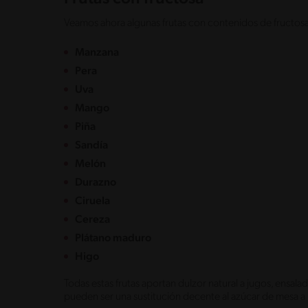
Veamos ahora algunas frutas con contenidos de fructosa 
Manzana
Pera
Uva
Mango
Piña
Sandía
Melón
Durazno
Ciruela
Cereza
Plátano maduro
Higo
Todas estas frutas aportan dulzor natural a jugos, ensala
pueden ser una sustitución decente al azúcar de mesa a 