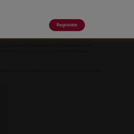
mogéneos y sin cristalizaciones visibles.
eciendo la caramelización y el desarrollo de tonos
olor y aroma de productos horneados, frutas cocidas y
Regístrate
ede aportar sensaciones más suaves o jugosas. Esto
 agua durante la preparación y las mantiene en la
 preparaciones con una percepción más húmeda o
osa de forma natural, así que no es un azúcar que sea