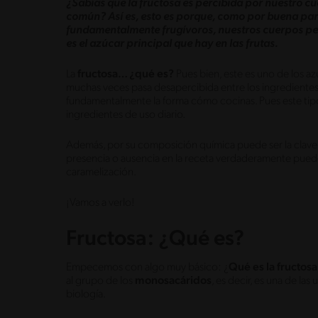
¿Sabías que la fructosa es percibida por nuestro 
común? Así es, esto es porque, como por buena par
fundamentalmente frugívoros, nuestros cuerpos per
es el azúcar principal que hay en las frutas.
La
fructosa… ¿qué es?
Pues bien, este es uno de los a
muchas veces pasa desapercibida entre los ingredientes
fundamentalmente la forma cómo cocinas. Pues este tip
ingredientes de uso diario.
Además, por su composición química puede ser la clave
presencia o ausencia en la receta verdaderamente puede
caramelización.
¡Vamos a verlo!
Fructosa: ¿Qué es?
Empecemos con algo muy básico: ¿
Qué es la fructosa
al grupo de los
monosacáridos
, es decir, es una de la
biología.