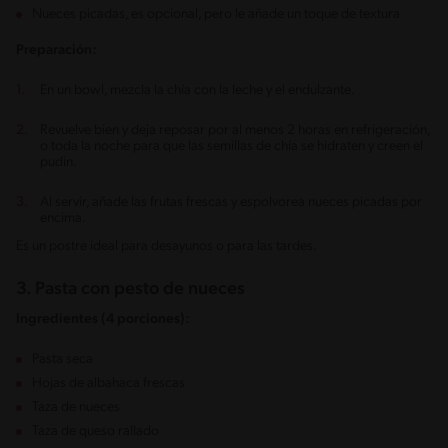
Nueces picadas, es opcional, pero le añade un toque de textura
Preparación:
En un bowl, mezcla la chía con la leche y el endulzante.
Revuelve bien y deja reposar por al menos 2 horas en refrigeración,
o toda la noche para que las semillas de chía se hidraten y creen el
pudin.
Al servir, añade las frutas frescas y espolvorea nueces picadas por
encima.
Es un postre ideal para desayunos o para las tardes.
3. Pasta con pesto de nueces
Ingredientes (4 porciones):
Pasta seca
Hojas de albahaca frescas
Taza de nueces
Taza de queso rallado