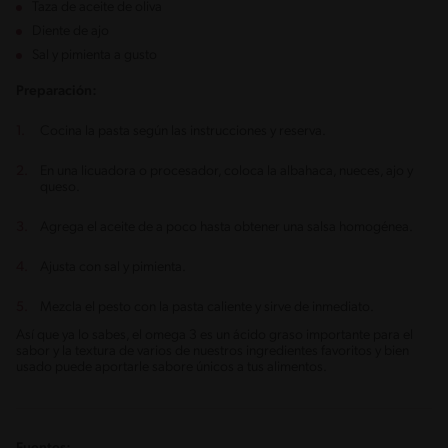
Taza de aceite de oliva
Diente de ajo
Sal y pimienta a gusto
Preparación:
Cocina la pasta según las instrucciones y reserva.
En una licuadora o procesador, coloca la albahaca, nueces, ajo y
queso.
Agrega el aceite de a poco hasta obtener una salsa homogénea.
Ajusta con sal y pimienta.
Mezcla el pesto con la pasta caliente y sirve de inmediato.
Así que ya lo sabes, el omega 3 es un ácido graso importante para el
sabor y la textura de varios de nuestros ingredientes favoritos y bien
usado puede aportarle sabore únicos a tus alimentos.