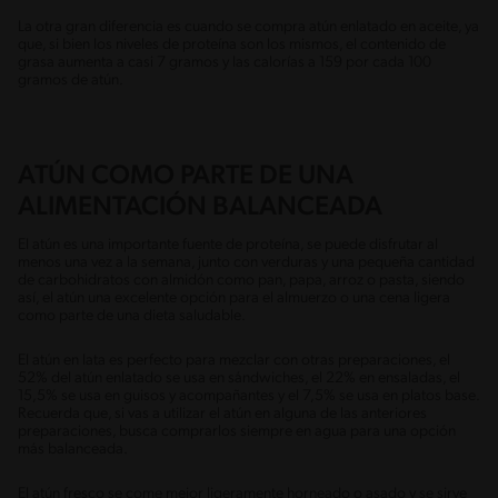
La otra gran diferencia es cuando se compra atún enlatado en aceite, ya
que, si bien los niveles de proteína son los mismos, el contenido de
grasa aumenta a casi 7 gramos y las calorías a 159 por cada 100
gramos de atún.
ATÚN COMO PARTE DE UNA
ALIMENTACIÓN BALANCEADA
El atún es una importante fuente de proteína, se puede disfrutar al
menos una vez a la semana, junto con verduras y una pequeña cantidad
de carbohidratos con almidón como pan, papa, arroz o pasta, siendo
así, el atún una excelente opción para el almuerzo o una cena ligera
como parte de una dieta saludable.
El atún en lata es perfecto para mezclar con otras preparaciones, el
52% del atún enlatado se usa en sándwiches, el 22% en ensaladas, el
15,5% se usa en guisos y acompañantes y el 7,5% se usa en platos base.
Recuerda que, si vas a utilizar el atún en alguna de las anteriores
preparaciones, busca comprarlos siempre en agua para una opción
más balanceada.
El atún fresco se come mejor ligeramente horneado o asado y se sirve