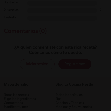
3 estrellas
0
2 estrellas
0
1 estrella
0
Comentarios (0)
¿A quién consentiste con esta rica receta?
Cuéntanos cómo te quedó.
Iniciar sesión
Registrarme
Mapa del sitio
Blog La Cocina Nestlé
Todas las recetas
Todos los artículos
Elige los ingredientes
Tips
Contáctanos
Cocción y Técnicas
Planificar tu menú
Medidas y Equivalencias