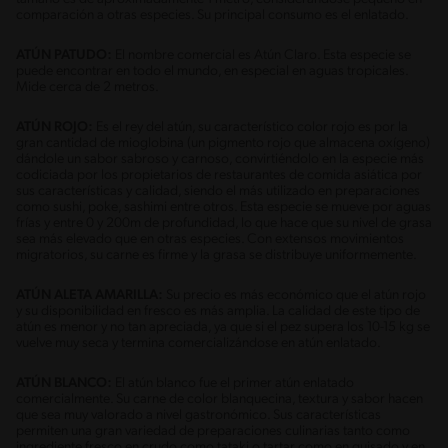
comparación a otras especies. Su principal consumo es el enlatado.
ATÚN PATUDO:
El nombre comercial es Atún Claro. Esta especie se
puede encontrar en todo el mundo, en especial en aguas tropicales.
Mide cerca de 2 metros.
ATÚN ROJO:
Es el rey del atún, su característico color rojo es por la
gran cantidad de mioglobina (un pigmento rojo que almacena oxígeno)
dándole un sabor sabroso y carnoso, convirtiéndolo en la especie más
codiciada por los propietarios de restaurantes de comida asiática por
sus características y calidad, siendo el más utilizado en preparaciones
como sushi, poke, sashimi entre otros. Esta especie se mueve por aguas
frías y entre 0 y 200m de profundidad, lo que hace que su nivel de grasa
sea más elevado que en otras especies. Con extensos movimientos
migratorios, su carne es firme y la grasa se distribuye uniformemente.
ATÚN ALETA AMARILLA:
Su precio es más económico que el atún rojo
y su disponibilidad en fresco es más amplia. La calidad de este tipo de
atún es menor y no tan apreciada, ya que si el pez supera los 10-15 kg se
vuelve muy seca y termina comercializándose en atún enlatado.
ATÚN BLANCO:
El atún blanco fue el primer atún enlatado
comercialmente. Su carne de color blanquecina, textura y sabor hacen
que sea muy valorado a nivel gastronómico. Sus características
permiten una gran variedad de preparaciones culinarias tanto como
ingrediente fresco en crudo como tataki o tartar como en guisado y en