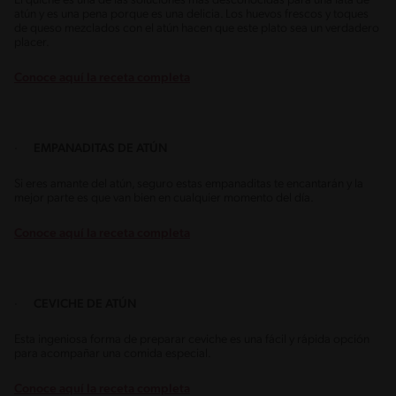
El quiche es una de las soluciones más desconocidas para una lata de
atún y es una pena porque es una delicia. Los huevos frescos y toques
de queso mezclados con el atún hacen que este plato sea un verdadero
placer.
Conoce aquí la receta completa
·
EMPANADITAS DE ATÚN
Si eres amante del atún, seguro estas empanaditas te encantarán y la
mejor parte es que van bien en cualquier momento del día.
Conoce aquí la receta completa
·
CEVICHE DE ATÚN
Esta ingeniosa forma de preparar ceviche es una fácil y rápida opción
para acompañar una comida especial.
Conoce aquí la receta completa