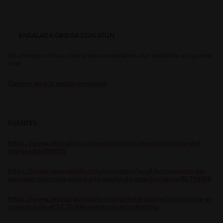
·
ENSALADA GRIEGA CON ATÚN
Un aderezo sabroso lleva a esta ensalada de atún saludable al siguiente
nivel.
Conoce aquí la receta completa
FUENTES:
https://www.elheraldo.co/region-caribe/la-ruta-del-atun-del-
mar-la-lata-299975
https://www.vanguardia.com/economia/local/en-consumo-de-
pescado-colombia-aspira-a-la-media-de-america-latina-BE798416
https://www.invima.gov.co/el-invima-hace-aclaraciones-sobre-el-
consumo-de-at%C3%BAn-enlatado-en-colombia