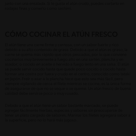
junto con una ensalada. Si te gusta el atún crudo, puedes cortarlo en
rodajas finas y comerlo como sashimi.
CÓMO COCINAR EL ATÚN FRESCO
El atún tiene una carne firme y carnosa, con un sabor fuerte y rico
debido a su alto contenido de grasa. Debido a que el atún es graso, la
carne se quema más rápido que otros pescados, por lo que conviene
cocinarlos muy brevemente a fuego alto en una sartén, plancha y en
asador; o cocido en aceite o hervido a fuego lento en una salsa. El atún
se puede servir cocido hasta que quede poco cocido o cocido hasta
formar una costra por fuera y crudo en el centro, conocido como tataki
en Japón. Freír o asar a la plancha hace que esto sea más fácil, pero
siempre vigilando de cerca el filete mientras se cocina, es la única forma
de asegurarse de que no se seque o se queme. Un atún fresco de buena
calidad debe servirse poco o muy rosado.
Debido a que el atún tiene un sabor bastante marcado, se puede
agregar fácilmente hierbas, especias y sabores sin preocuparse de
tener un plato cargado de sabores. Marinar los filetes agregará sabor a
la superficie, pero no lo hará más jugoso.