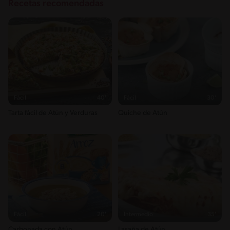
Recetas recomendadas
Fácil
40'
Fácil
30'
Tarta fácil de Atún y Verduras
Quiche de Atún
Fácil
20'
Intermedio
35'
Carbonada con Atún
Lasaña de Atún