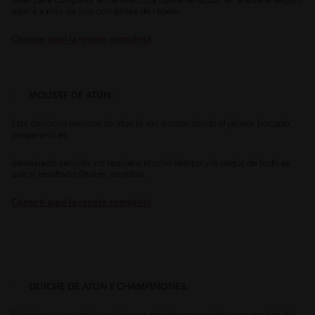
Ideal para compartir en familia. Esta nueva variación en la lasaña seguro
dejará a más de uno con ganas de repetir.
Conoce aquí la receta completa
·
MOUSSE DE ATÚN:
Este delicioso mousse de atún lo vas a amar desde el primer bocado,
prepararlo es
demasiado sencillo, no requiere mucho tiempo y lo mejor de todo es
que el resultado final es increíble.
Conocé aquí la receta completa
·
QUICHE DE ATÚN Y CHAMPIÑONES: