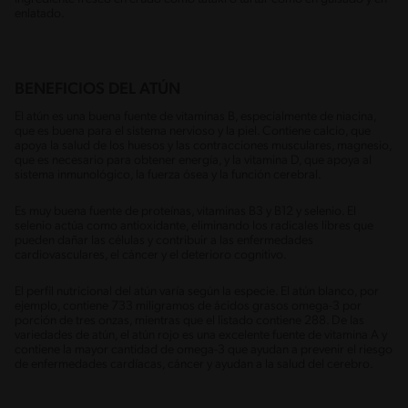
enlatado.
BENEFICIOS DEL ATÚN
El atún es una buena fuente de vitaminas B, especialmente de niacina,
que es buena para el sistema nervioso y la piel. Contiene calcio, que
apoya la salud de los huesos y las contracciones musculares, magnesio,
que es necesario para obtener energía, y la vitamina D, que apoya al
sistema inmunológico, la fuerza ósea y la función cerebral.
Es muy buena fuente de proteínas, vitaminas B3 y B12 y selenio. El
selenio actúa como antioxidante, eliminando los radicales libres que
pueden dañar las células y contribuir a las enfermedades
cardiovasculares, el cáncer y el deterioro cognitivo.
El perfil nutricional del atún varía según la especie. El atún blanco, por
ejemplo, contiene 733 miligramos de ácidos grasos omega-3 por
porción de tres onzas, mientras que el listado contiene 288. De las
variedades de atún, el atún rojo es una excelente fuente de vitamina A y
contiene la mayor cantidad de omega-3 que ayudan a prevenir el riesgo
de enfermedades cardíacas, cáncer y ayudan a la salud del cerebro.