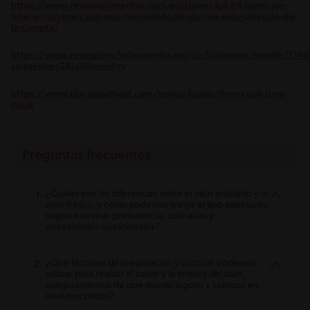
https://www.revistaialimentos.com/ediciones/ed-84-como-ser-
lider-en-un-mercado-mas-competido/el-atun-se-esta-saliendo-de-
la-canasta/
https://www.repository.fedesarrollo.org.co/bitstream/handle
sequence=2&isAllowed=y
https://www.bbcgoodfood.com/howto/guide/how-cook-tuna-
steak
Preguntas frecuentes
¿Cuáles son las diferencias entre el atún enlatado y el
atún fresco, y cómo podemos elegir el tipo adecuado
según nuestras preferencias culinarias y
necesidades nutricionales?
¿Qué técnicas de preparación y cocción podemos
utilizar para realzar el sabor y la textura del atún,
asegurándonos de que quede jugoso y sabroso en
nuestros platos?