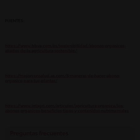
FUENTES:
https://www.bbva.com/es/sostenibilidad/abonos-organicos-
aliados-de-la-agricultura-sostenible/
https://mejorconsalud.as.com/5-maneras-de-hacer-abono-
organico-para-tus-plantas/
https://www.intagri.com/articulos/agricultura-organica/los-
abonos-organicos-beneficios-tipos-y-contenidos-nutrimentales
Preguntas frecuentes