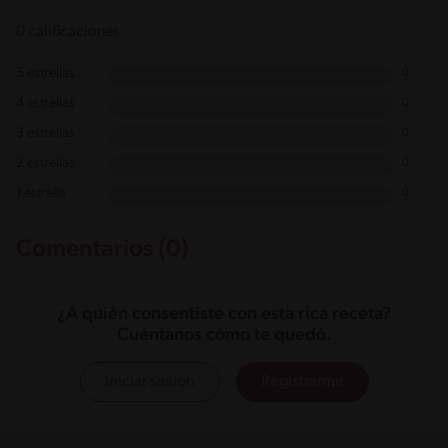
0 calificaciones
5 estrellas
0
4 estrellas
0
3 estrellas
0
2 estrellas
0
1 estrella
0
Comentarios (0)
¿A quién consentiste con esta rica receta?
Cuéntanos cómo te quedó.
Iniciar sesión
Registrarme