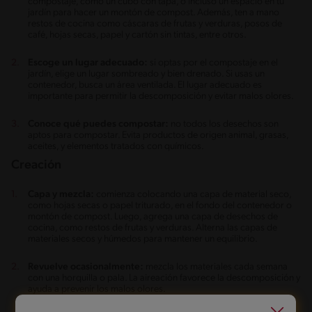
compostaje, como un cubo con tapa, o incluso un espacio en tu
jardín para hacer un montón de compost. Además, ten a mano
restos de cocina como cáscaras de frutas y verduras, posos de
café, hojas secas, papel y cartón sin tintas, entre otros.
Escoge un lugar adecuado:
si optas por el compostaje en el
jardín, elige un lugar sombreado y bien drenado. Si usas un
contenedor, busca un área ventilada. El lugar adecuado es
importante para permitir la descomposición y evitar malos olores.
Conoce qué puedes compostar:
no todos los desechos son
aptos para compostar. Evita productos de origen animal, grasas,
aceites, y elementos tratados con químicos.
Creación
Capa y mezcla:
comienza colocando una capa de material seco,
como hojas secas o papel triturado, en el fondo del contenedor o
montón de compost. Luego, agrega una capa de desechos de
cocina, como restos de frutas y verduras. Alterna las capas de
materiales secos y húmedos para mantener un equilibrio.
Revuelve ocasionalmente:
mezcla los materiales cada semana
con una horquilla o pala. La aireación favorece la descomposición y
ayuda a prevenir los malos olores.