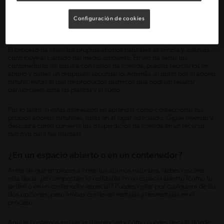
Al añadir abono natural en la tierra, puedes obtener múltiples beneficios
para tus hojas, flores y esquejes: mejoras la estructura de la tierra,
Configuración de cookies
aumentas su resistencia a las enfermedades, promueves su actividad
microbiana y permites que retengan mucho mejor el agua.
El proceso de crear tus propios abonos naturales es simple y, además,
contribuye al cuidado del medio ambiente. En vez de llenar los
contenedores de basura con restos de comida, puedes reciclarlos en
abono y darles un propósito secundario. Además, al optar por el abono
natural, evitas el uso de productos químicos que podrían resultar
perjudiciales para las plantas y el suelo.
Por lo tanto, si estás interesado en aprender cómo confeccionar tus
propios abonos naturales, estás en el lugar adecuado. ¡Sigue leyendo y
descubre cómo convertir los desperdicios de comida en un recurso
nutritivo para tus plantas!
¿En un espacio abierto o en un contenedor?
Antes de que empieces a crear tus abonos naturales, debes resolver
esta duda: ¿el compostaje lo realizarás en un espacio abierto (como tu
jardín) o en un contenedor especial? Puedes optar por cualquiera de las
dos opciones, pero ambas conllevan ventajas y desventajas en el
proceso.
Aquí te contamos en qué se diferencian y cómo puedes decidir dónde