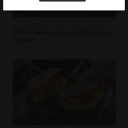
15'
Fácil
Dip de queso crema con Mi Sazón y
merkén