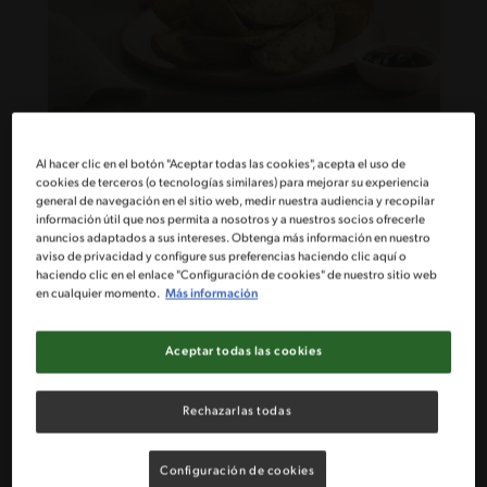
Al hacer clic en el botón "Aceptar todas las cookies", acepta el uso de
40'
Fácil
cookies de terceros (o tecnologías similares) para mejorar su experiencia
Papas rústicas con Mi Sazón
general de navegación en el sitio web, medir nuestra audiencia y recopilar
información útil que nos permita a nosotros y a nuestros socios ofrecerle
MAGGI®
anuncios adaptados a sus intereses. Obtenga más información en nuestro
aviso de privacidad y configure sus preferencias haciendo clic aquí o
haciendo clic en el enlace "Configuración de cookies" de nuestro sitio web
en cualquier momento.
Más información
Aceptar todas las cookies
Rechazarlas todas
Configuración de cookies