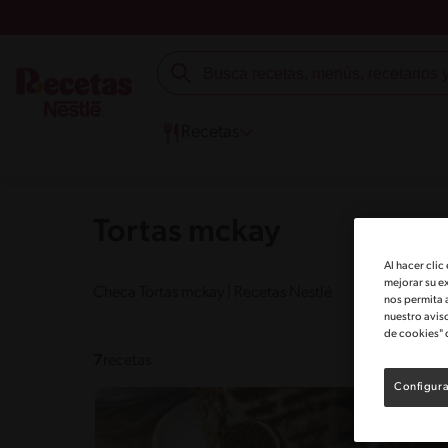
Recetas
Tortas mckay
Al hacer clic
mejorar su e
Checa Tortas mckay | Recetas Nestlé
nos permita 
nuestro avis
de cookies" 
7
recetas
Configura