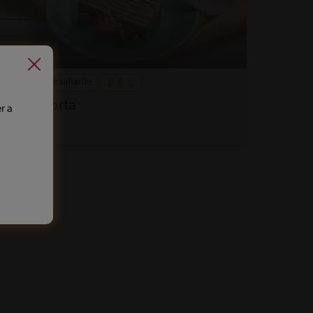
40'
Desafiante
Chocotorta
r a