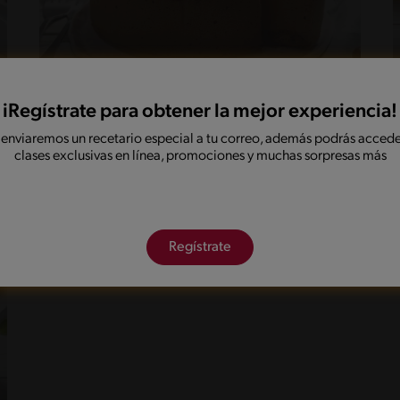
40'
Intermedio
iRegístrate para obtener la mejor experiencia!
Torta mousse de chocolate
 enviaremos un recetario especial a tu correo, además podrás accede
clases exclusivas en línea, promociones y muchas sorpresas más
Regístrate