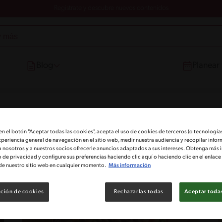
Registrate y descubre nuevos contenidos
Blog
Planear
 en el botón "Aceptar todas las cookies", acepta el uso de cookies de terceros (o tecnologías
xperiencia general de navegación en el sitio web, medir nuestra audiencia y recopilar infor
a nosotros y a nuestros socios ofrecerle anuncios adaptados a sus intereses. Obtenga más 
o de privacidad y configure sus preferencias haciendo clic aquí o haciendo clic en el enlac
de nuestro sitio web en cualquier momento.
Más información
ción de cookies
Rechazarlas todas
Aceptar todas