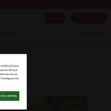
Iniciar sesión
 tu menú
Destacados
 similares) para
mación útil que
información en
e "Configuración
 las cookies