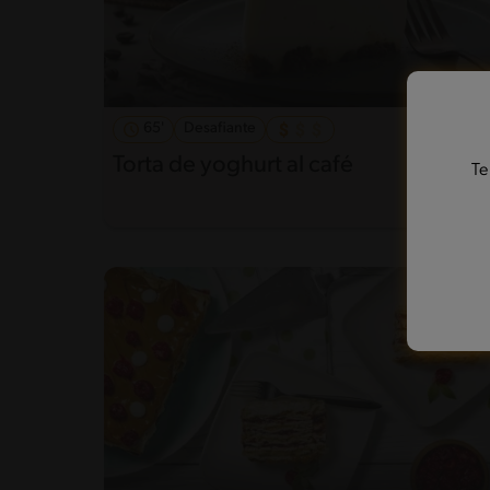
65'
Desafiante
Torta de yoghurt al café
Te