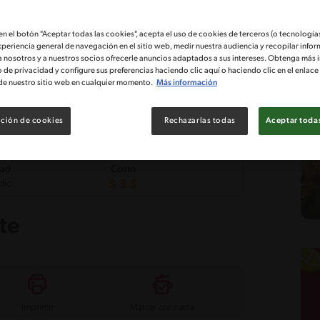
 en el botón "Aceptar todas las cookies", acepta el uso de cookies de terceros (o tecnologías
xperiencia general de navegación en el sitio web, medir nuestra audiencia y recopilar infor
a nosotros y a nuestros socios ofrecerle anuncios adaptados a sus intereses. Obtenga más 
o de privacidad y configure sus preferencias haciendo clic aquí o haciendo clic en el enlac
de nuestro sitio web en cualquier momento.
Más información
ción de cookies
Rechazarlas todas
Aceptar todas
tad
Costo
dio
te
Imprimir
Marcar cocinada