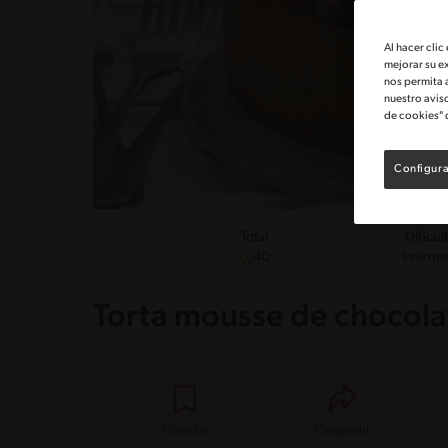
Al hacer clic
mejorar su e
nos permita 
nuestro avis
de cookies" 
Configura
Dificul
Total
Interme
40
Torta mousse de chocola
Guardar
Compartir