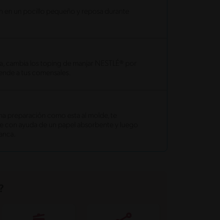
ien en un pocillo pequeño y reposa durante
sa, cambia los toping de manjar NESTLÉ® por
nde a tus comensales.
na preparación como esta al molde, te
e con ayuda de un papel absorbente y luego
lanca.
?