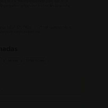
de y azúcar flor espolvoreada (para que no se
y da pequeños golpes por los bordes para evitar
njar NESTLÉ®, TRENCITO® ball, Galletas tritón
rciona y disfruta bien fría.
onadas
Mckay
Tortas mckay