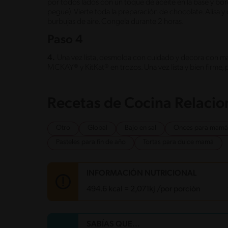
por todos lados con un toque de aceite en la base y bor
pegue). Vierte toda la preparación de chocolate. Alisa 
burbujas de aire. Congela durante 2 horas.
Paso 4
4.
Una vez lista, desmolda con cuidado y decora con ma
MCKAY® y KitKat® en trozos. Una vez lista y bien firme, po
Recetas de Cocina Relaci
Otro
Global
Bajo en sal
Onces para mamá
Pasteles para fin de año
Tortas para dulce mamá
INFORMACIÓN NUTRICIONAL
494.6 kcal = 2,071kj /por porción
Carbohidratos
55.3 g
SABÍAS QUE...