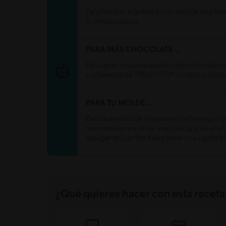
Energía
494.6 kcal
Para hidratar la gelatina solo mezcla muy b
Grasas
26.9 g
6 minutos aprox.
Fibra
0 g
Proteína
5.9 g
Grasas saturadas
16.2 g
PARA MÁS CHOCOLATE...
Sodio
139.7 mg
Azúcares
41.3 g
Para tener una preparación ultra chocolato
cucharadas de TRENCITO® untable y sorpre
PARA TU MOLDE...
Para que jamás de los jamases se te pegue u
recomendamos untar una fina capa de aceit
agregar azúcar flor hasta tener una capita b
¿Qué quieres hacer con esta receta