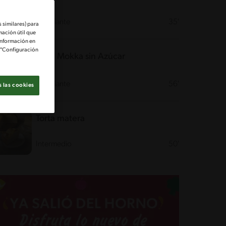
Desafiante
35'
 similares) para
mación útil que
información en
e "Configuración
Torta Mokka sin Azúcar
Desafiante
56'
 las cookies
Torta matera
Intermedio
50'