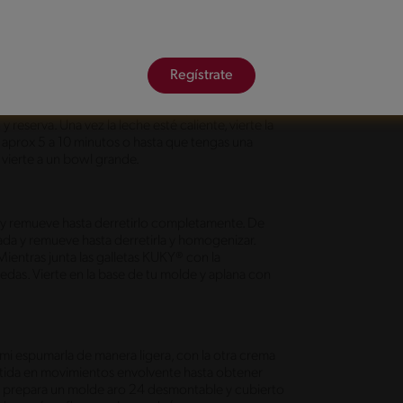
Regístrate
y lleva a fuego medio alto, aparte junta el resto de
reserva. Una vez la leche esté caliente, vierte la
r aprox 5 a 10 minutos o hasta que tengas una
 vierte a un bowl grande.
y remueve hasta derretirlo completamente. De
tada y remueve hasta derretirla y homogenizar.
ientras junta las galletas KUKY® con la
das. Vierte en la base de tu molde y aplana con
mi espumarla de manera ligera, con la otra crema
atida en movimientos envolvente hasta obtener
prepara un molde aro 24 desmontable y cubierto