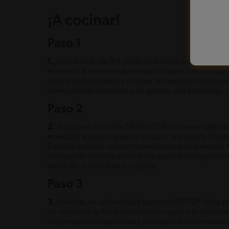
¡A cocinar!
Paso 1
1.
Junta en una olla 3/4 partes de la leche junto al azúcar 
leche con la maicena y las yemas de huevo y mezcla bien y 
mezcla que reservaste y sin dejar de revolver, cocina po
crema pastelera cremosa y sin grumos, retira del fuego y
Paso 2
2.
Agrega el chocolate TRENCITO® a la crema caliente 
inmediato agrega la gelatina sin sabor que ya está hidra
Espera a que baje un poco la temperatura de la mezcla. M
mantequilla derretida y forma una especie de migas húme
ayuda de un vaso, lleva a congelar.
Paso 3
3.
Mientras, en un bowl bate la crema NESTLÉ® hasta se
de chocolate ya fría, incorpora poco a poco la crema b
una preparación espumosa y homogénea. De inmediato 