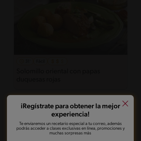
31'
Fácil
Solomillo oriental con papas
duquesas rojas
iRegístrate para obtener la mejor
experiencia!
Te enviaremos un recetario especial a tu correo, además
podrás acceder a clases exclusivas en línea, promociones y
muchas sorpresas más