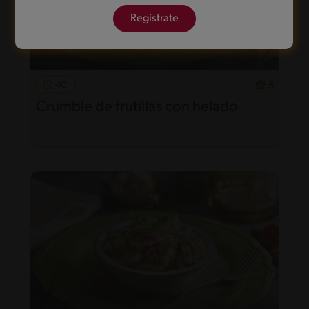
Regístrate
40'
5
Crumble de frutillas con helado