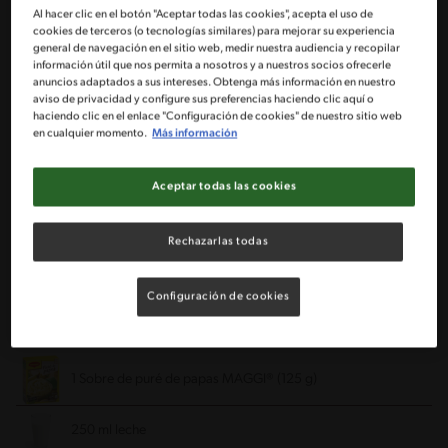
Al hacer clic en el botón "Aceptar todas las cookies", acepta el uso de
cookies de terceros (o tecnologías similares) para mejorar su experiencia
1 Kg de solomillo de cerdo cortado en tiras
general de navegación en el sitio web, medir nuestra audiencia y recopilar
información útil que nos permita a nosotros y a nuestros socios ofrecerle
anuncios adaptados a sus intereses. Obtenga más información en nuestro
1 Cda de aceite de sésamo o de oliva
aviso de privacidad y configure sus preferencias haciendo clic aquí o
haciendo clic en el enlace "Configuración de cookies" de nuestro sitio web
en cualquier momento.
Más información
½ Taza de salsa de soya
Aceptar todas las cookies
1 Cda grande de sésamo tostado
1 Paquete de cebollín cortado finamente
Rechazarlas todas
1 Base del mundo MAGGI® sabor Pad Thai
Configuración de cookies
Para las Duquesas:
1 Sobre de puré de papas MAGGI® (125 g)
250 ml leche