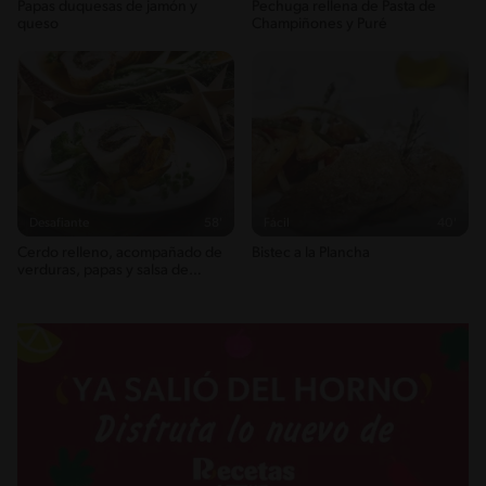
Papas duquesas de jamón y
Pechuga rellena de Pasta de
queso
Champiñones y Puré
Desafiante
58'
Fácil
40'
Cerdo relleno, acompañado de
Bistec a la Plancha
verduras, papas y salsa de
mostaza