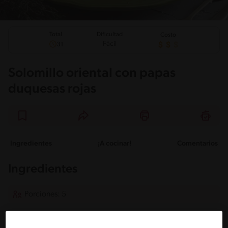
Total
Dificultad
Costo
Fácil
31
Solomillo oriental con papas
duquesas rojas
Ingredientes
¡A cocinar!
Comentarios
Ingredientes
Porciones: 5
Para el Solomillo: