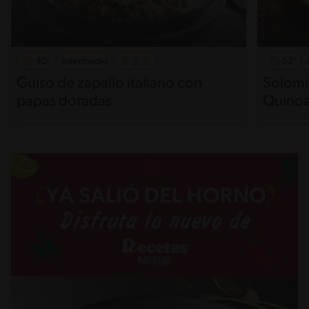
40'
Intermedio
52'
Guiso de zapallo italiano con
Solomi
papas doradas
Quinoa