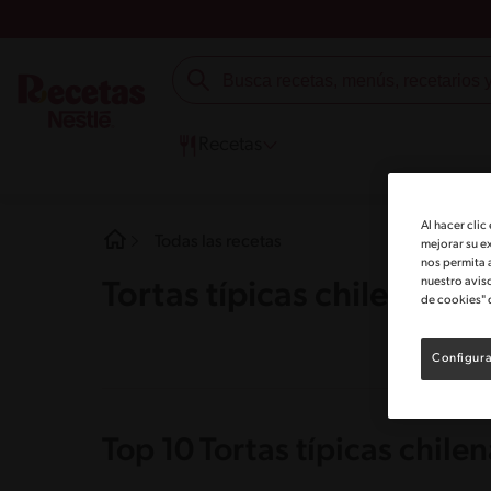
Recetas
Al hacer clic
Todas las recetas
mejorar su e
nos permita 
nuestro avis
Tortas típicas chilenas
de cookies" 
Configura
Top 10 Tortas típicas chile