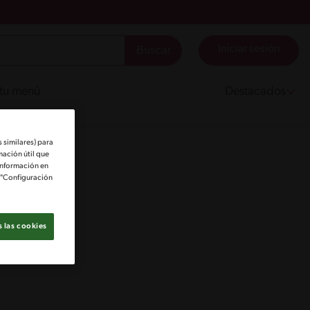
Iniciar sesión
 tu menú
Destacados
 similares) para
mación útil que
información en
e "Configuración
 las cookies