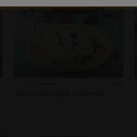
60'
Desafiante
5
Torta de Merengue con Berries