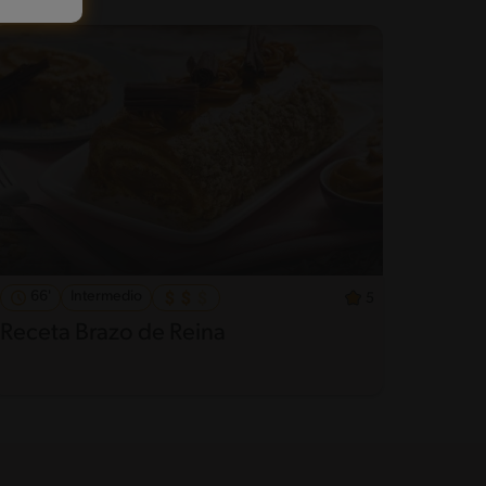
66'
Intermedio
5
Receta Brazo de Reina