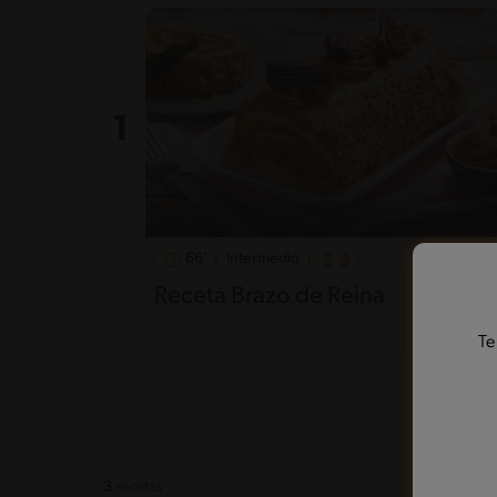
66'
Intermedio
5
Receta Brazo de Reina
Te
3
recetas