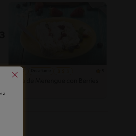
60'
Desafiante
5
Torta de Merengue con Berries
r a