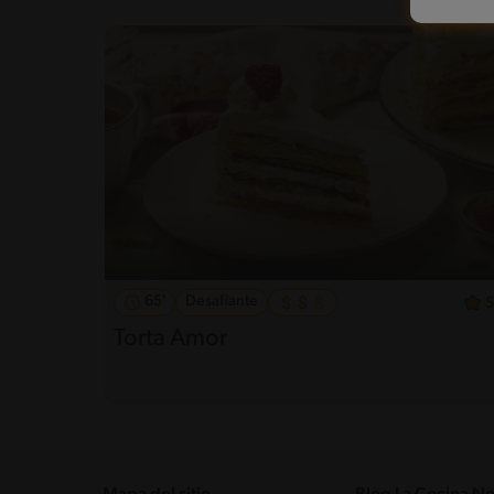
65'
Desafiante
5
Torta Amor