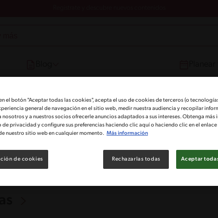
Registrate y descubre nuevos contenidos
Blog
Planear
 en el botón "Aceptar todas las cookies", acepta el uso de cookies de terceros (o tecnologías
xperiencia general de navegación en el sitio web, medir nuestra audiencia y recopilar infor
a nosotros y a nuestros socios ofrecerle anuncios adaptados a sus intereses. Obtenga más 
o de privacidad y configure sus preferencias haciendo clic aquí o haciendo clic en el enlac
de nuestro sitio web en cualquier momento.
Más información
ción de cookies
Rechazarlas todas
Aceptar todas
nas