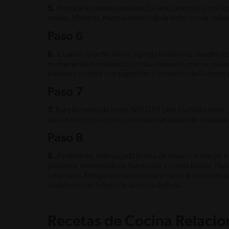
5.
Preparar la crema pastelera. En una cacerola, junta ¾ p
medio. Mientras, mezcla el resto de la leche con la maic
Paso 6
6.
Cuando la leche hierva, agrega la maicena disuelta y
nuevamente, revolviendo constantemente. Hierve durante
budinera y cubre con papel film a contacto de la crema p
Paso 7
7.
Bate la crema de leche NESTLÉ® bien fría hasta tener 
azúcar flor poco a poco mientras vas batiendo si deseas
Paso 8
8.
Finalmente, rellena cada lámina de masa con manjar t
pastelera, mermelada de frambuesa y crema batida. Ha
cada capa. Refrigera unos minutos y cubre la torta con
cada trozo de 1 dedo de ancho y disfruta.
Recetas de Cocina Relaci