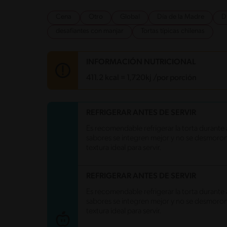
Cena
Otro
Global
Día de la Madre
D
desafiantes con manjar
Tortas típicas chilenas
INFORMACIÓN NUTRICIONAL
411.2 kcal = 1,720kj /por porción
Carbohidratos
54.9 g
REFRIGERAR ANTES DE SERVIR
Energía
411.2 kcal
Es recomendable refrigerar la torta durante 
Grasas
18.5 g
sabores se integren mejor y no se desmorone al
Fibra
1 g
textura ideal para servir.
Proteína
8.9 g
Grasas saturadas
11.1 g
Sodio
102.9 mg
REFRIGERAR ANTES DE SERVIR
Azúcares
20.6 g
Es recomendable refrigerar la torta durante 
sabores se integren mejor y no se desmorone al
textura ideal para servir.