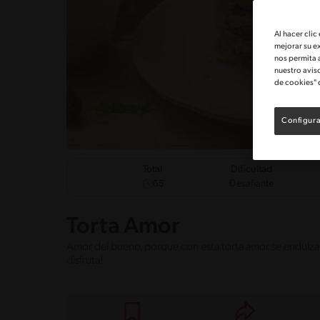
Al hacer clic
mejorar su e
nos permita 
nuestro avis
de cookies" 
Configura
Dificultad
Total
Desafiante
65
Torta Amor
Amor del bueno, porque con esta torta amor se endulza es
disfruta!