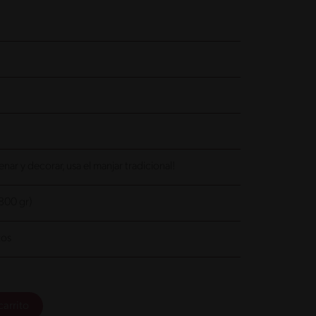
nar y decorar, usa el manjar tradicional!
(800 gr)
zos
carrito