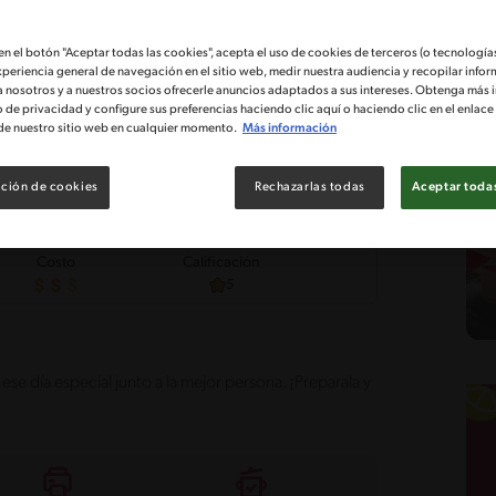
 en el botón "Aceptar todas las cookies", acepta el uso de cookies de terceros (o tecnologías
xperiencia general de navegación en el sitio web, medir nuestra audiencia y recopilar infor
a nosotros y a nuestros socios ofrecerle anuncios adaptados a sus intereses. Obtenga más 
o de privacidad y configure sus preferencias haciendo clic aquí o haciendo clic en el enlac
de nuestro sitio web en cualquier momento.
Más información
ción de cookies
Rechazarlas todas
Aceptar todas
Costo
Calificación
5
e día especial junto a la mejor persona. ¡Preparala y