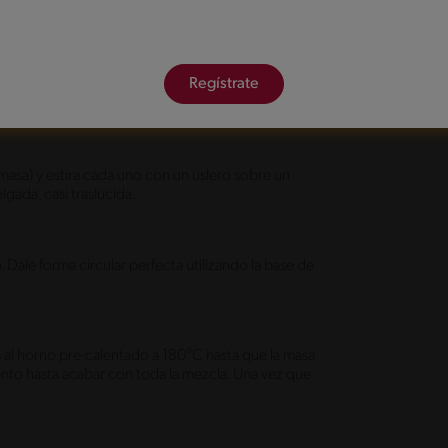
Regístrate
a y el vinagre. Amasa ligeramente hasta
 masa) y estira cada uno con un uslero sobre un
gada, casi traslúcida.
Dale forma circular perfecta utilizando la base de
a al horno pre-calentado a 180°C hasta que la masa
nto hasta acabar con toda la mezcla. Una vez que