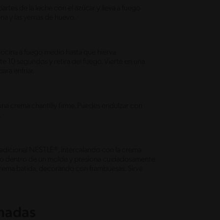
artes de la leche con el azúcar y lleva a fuego
ena y las yemas de huevo.
 cocina a fuego medio hasta que hierva
 10 segundos y retira del fuego. Vierte en una
ara enfriar.
una crema chantilly firme. Puedes endulzar con
.
radicional NESTLÉ®, intercalando con la crema
zlo dentro de un molde y presiona cuidadosamente
 crema batida, decorando con frambuesas. Sirve
onadas