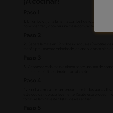
¡A cocinar!
Paso 1
1.
En un bowl, junta la harina con los huevos, la margarin
homogenizar y obtener una masa compacta.
Paso 2
2.
Separa la masa en 12 bollos individuales (pelotitas de
mesón previamente enharinado, dejando la masa bien del
Paso 3
3.
Acomoda cada masa estirada sobre una lata de horno. 
un molde de 26 centímetros de diámetro.
Paso 4
4.
Pincha la masa con un tenedor por todos lados y llev
esté cocida y dorada levemente. Repite este procedimie
todas las láminas estén listas, déjalas enfriar.
Paso 5