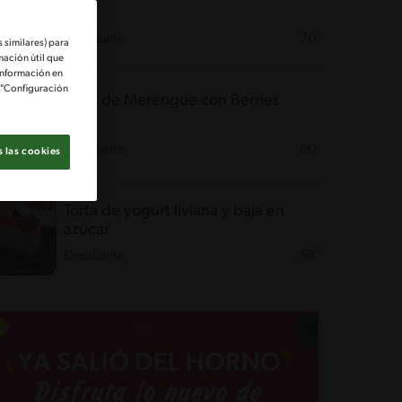
Desafiante
70'
 similares) para
mación útil que
información en
e "Configuración
Torta de Merengue con Berries
Desafiante
60'
 las cookies
Torta de yogurt liviana y baja en
azúcar
Desafiante
58'