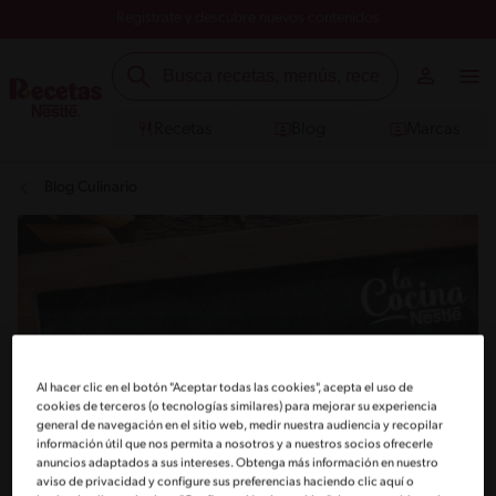
Registrate y descubre nuevos contenidos
Recetas
Blog
Marcas
Blog Culinario
Al hacer clic en el botón "Aceptar todas las cookies", acepta el uso de
cookies de terceros (o tecnologías similares) para mejorar su experiencia
general de navegación en el sitio web, medir nuestra audiencia y recopilar
información útil que nos permita a nosotros y a nuestros socios ofrecerle
anuncios adaptados a sus intereses. Obtenga más información en nuestro
aviso de privacidad y configure sus preferencias haciendo clic aquí o