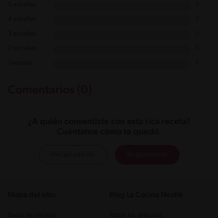
5 estrellas
0
4 estrellas
0
3 estrellas
0
2 estrellas
0
1 estrella
0
Comentarios (0)
¿A quién consentiste con esta rica receta?
Cuéntanos cómo te quedó.
Iniciar sesión
Registrarme
Mapa del sitio
Blog La Cocina Nestlé
Todas las recetas
Todos los artículos