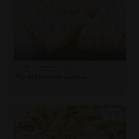
45'
Intermedio
Pie de Limón sin Lactosa