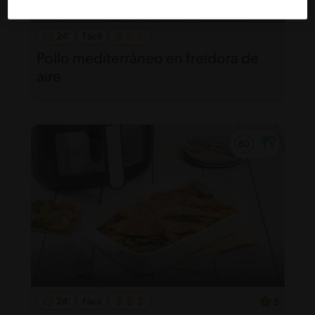
24'
Fácil
Pollo mediterráneo en freidora de
aire
24'
Fácil
5