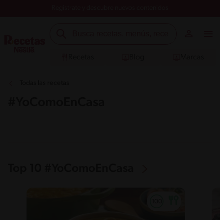
Registrate y descubre nuevos contenidos
Recetas
Blog
Marcas
Todas las recetas
#YoComoEnCasa
Top 10 #YoComoEnCasa