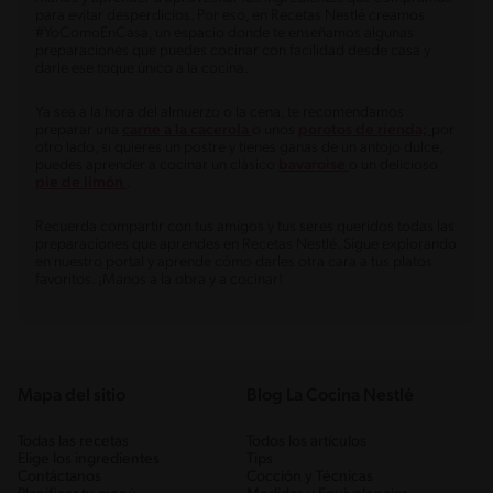
para evitar desperdicios. Por eso, en Recetas Nestlé creamos
#YoComoEnCasa, un espacio donde te enseñamos algunas
preparaciones que puedes cocinar con facilidad desde casa y
darle ese toque único a la cocina.
Ya sea a la hora del almuerzo o la cena, te recomendamos
preparar una
carne a la cacerola
o unos
porotos de rienda;
por
otro lado, si quieres un postre y tienes ganas de un antojo dulce,
puedes aprender a cocinar un clásico
bavaroise
o un delicioso
pie de limón
.
Recuerda compartir con tus amigos y tus seres queridos todas las
preparaciones que aprendes en Recetas Nestlé. Sigue explorando
en nuestro portal y aprende cómo darles otra cara a tus platos
favoritos. ¡Manos a la obra y a cocinar!
Mapa del sitio
Blog La Cocina Nestlé
Todas las recetas
Todos los artículos
Elige los ingredientes
Tips
Contáctanos
Cocción y Técnicas