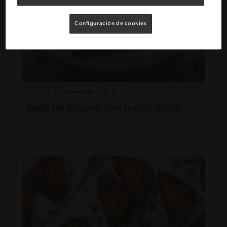
Configuración de cookies
30'
Intermedio
Tarta de lúcuma con frutos secos