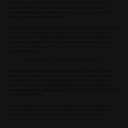
especial o simplemente para darte un gusto. Los postres con
Manjar NESTLÉ® siempre serán una elección ganadora. Su
versatilidad te permite experimentar en la cocina y crear delicias
únicas que sorprenderán a todos.
El manjar NESTLÉ® es el ingrediente secreto que transformará tus
recetas en experiencias inolvidables. Su dulzura y suavidad lo
hacen ideal para rellenar pasteles, galletas o panes. Además, se
combina a la perfección con una variedad de sabores, desde
nueces crujientes hasta el rico sabor del chocolate o por qué no,
unas frambuesas.
Déjate seducir por el poder del Manjar NESTLÉ®
Aventúrate a preparar postres inolvidables. Haz de tu cocina un
espacio de creatividad y sabor, y sorprende a tu familia y amigos
con auténticas delicias. Desde el momento en que pruebes el
primer bocado de un
rollo de manjar y nuez
o un pedazo de
pastel de manjar y chocolate
, te enamorarás de estos postres y
su sabor inigualable.
Así que, anímate a probar estas recetas y descubre por qué el
Manjar NESTLÉ® es un tesoro culinario que ha conquistado los
corazones de quienes aman los postres. ¡Disfruta de cada
mordisco y comparte la dulzura con quienes más quieres!