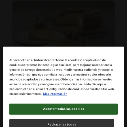
Al hacer clic en el botón "Aceptar todas las cookies", acepta el uso de
cookies de terceros (o tecnologías similares) para mejorar su experiencia
general de navegación en el sitio web, medir nuestra audiencia y recopilar
75'
Desafiante
información útil que nos permita a nosotros y a nuestros socios ofrecerle
anuncios adaptados a sus intereses. Obtenga más información en nuestro
Cheesecake de coco y manjar
aviso de privacidad y configure sus preferencias haciendo clic aquí o
haciendo clic en el enlace "Configuración de cookies" de nuestro sitio web
en cualquier momento.
Más información
Aceptar todas las cookies
Rechazarlas todas