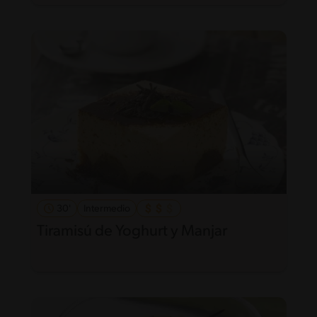
30'
Intermedio
Tiramisú de Yoghurt y Manjar