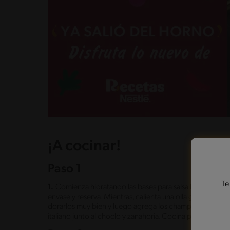
¡A cocinar!
Paso 1
Te
1.
Comienza hidratando las bases para salsa boloñesa M
envase y reserva. Mientras, calienta una olla grande con e
dorarlos muy bien y luego agrega los champiñones, coci
italiano junto al choclo y zanahoria. Cocina por otros 5 