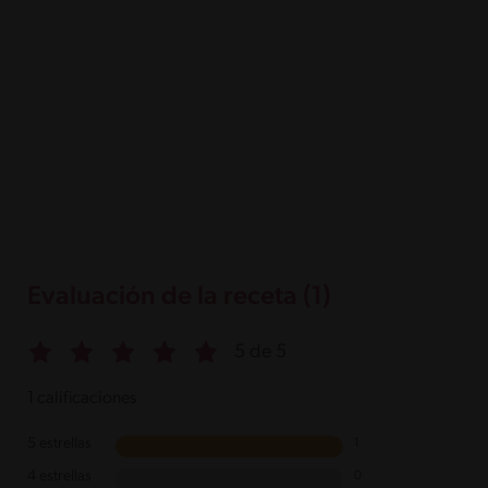
Evaluación de la receta (1)
5 de 5
1 calificaciones
5 estrellas
1
4 estrellas
0