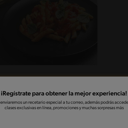
iRegístrate para obtener la mejor experiencia!
 enviaremos un recetario especial a tu correo, además podrás accede
AGGI® VEG en la cantidad de agua indicada en el
clases exclusivas en línea, promociones y muchas sorpresas más
l aceite de oliva y agrega los dientes de ajo para
na por 5 minutos, agrega enseguida el zapallo
minutos más.