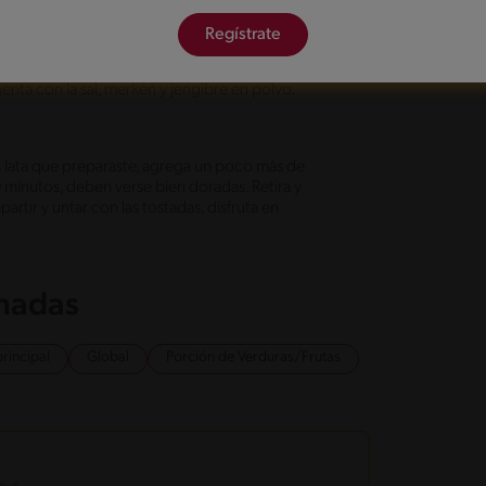
Regístrate
apita de aceite de oliva sobre una lata y reserva.
indicaciones y luego agrégalas al guiso de
enta con la sal, merkén y jengibre en polvo.
a lata que preparaste, agrega un poco más de
0 minutos, deben verse bien doradas. Retira y
artir y untar con las tostadas, disfruta en
onadas
principal
Global
Porción de Verduras/Frutas