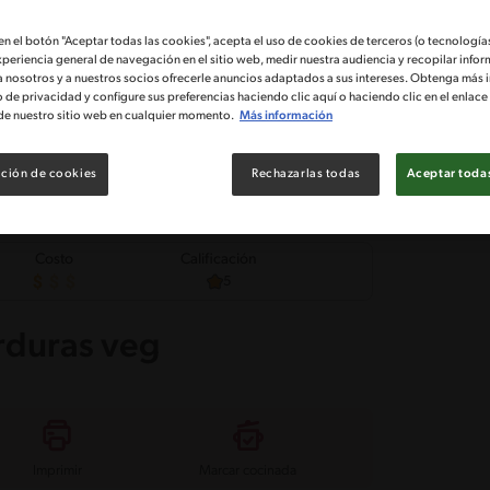
 en el botón "Aceptar todas las cookies", acepta el uso de cookies de terceros (o tecnologías
xperiencia general de navegación en el sitio web, medir nuestra audiencia y recopilar infor
a nosotros y a nuestros socios ofrecerle anuncios adaptados a sus intereses. Obtenga más 
o de privacidad y configure sus preferencias haciendo clic aquí o haciendo clic en el enlac
de nuestro sitio web en cualquier momento.
Más información
ción de cookies
Rechazarlas todas
Aceptar todas
Costo
Calificación
5
rduras veg
Imprimir
Marcar cocinada