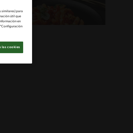
 similares) para
mación útil que
información en
e "Configuración
 las cookies