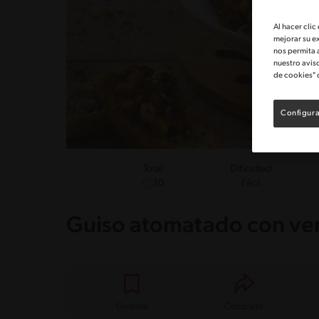
Al hacer clic
mejorar su e
nos permita 
nuestro avis
de cookies" 
Configura
Dificultad
Total
Fácil
30
Guiso atomatado con ve
Guardar
Compartir