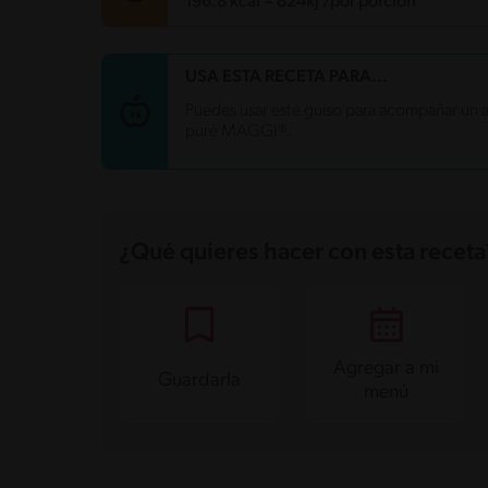
196.8 kcal = 824kj /por porción
Carbohidratos
26.1 g
USA ESTA RECETA PARA...
Energía
196.8 kcal
Puedes usar este guiso para acompañar un ar
Grasas
7.4 g
puré MAGGI®.
Fibra
4.5 g
Proteína
7.9 g
Grasas saturadas
1 g
Sodio
483.3 mg
Azúcares
6.6 g
¿Qué quieres hacer con esta receta
Agregar a mi
Guardarla
menú