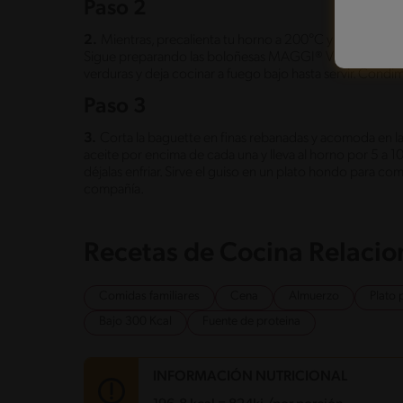
Paso 2
2.
Mientras, precalienta tu horno a 200°C y agrega una c
Sigue preparando las boloñesas MAGGI® VEG según sus 
verduras y deja cocinar a fuego bajo hasta servir. Condim
Paso 3
3.
Corta la baguette en finas rebanadas y acomoda en l
aceite por encima de cada una y lleva al horno por 5 a 1
déjalas enfriar. Sirve el guiso en un plato hondo para comp
compañía.
Recetas de Cocina Relaci
Comidas familiares
Cena
Almuerzo
Plato 
Bajo 300 Kcal
Fuente de proteina
INFORMACIÓN NUTRICIONAL