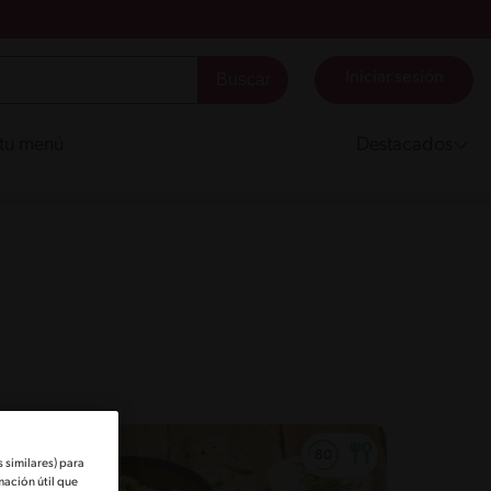
Iniciar sesión
 tu menú
Destacados
 similares) para
mación útil que