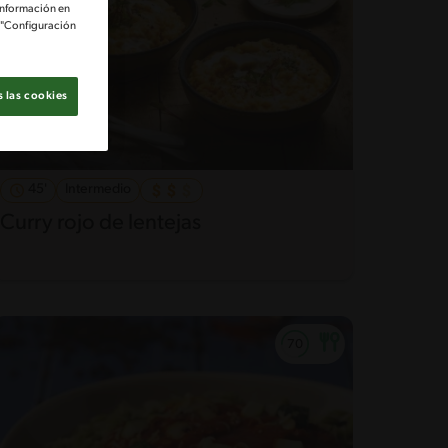
información en
e "Configuración
 las cookies
45'
Intermedio
Curry rojo de lentejas