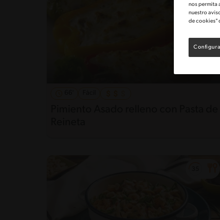
nos permita 
nuestro avis
de cookies" 
Configura
66'
Fácil
Pimiento Asado relleno con Pasta de
Reineta