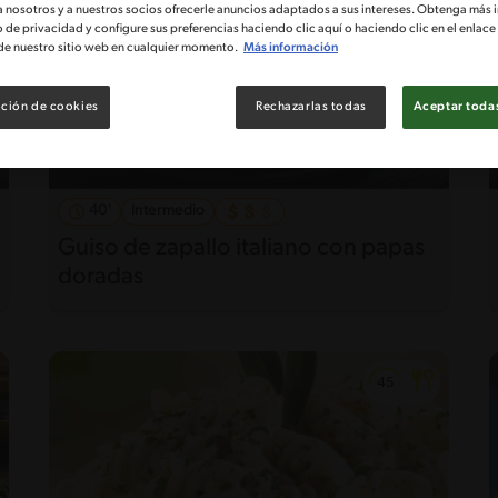
a nosotros y a nuestros socios ofrecerle anuncios adaptados a sus intereses. Obtenga más 
o de privacidad y configure sus preferencias haciendo clic aquí o haciendo clic en el enlac
de nuestro sitio web en cualquier momento.
Más información
ción de cookies
Rechazarlas todas
Aceptar todas
40'
Intermedio
Guiso de zapallo italiano con papas
doradas