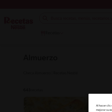
Recetas
Almuerzo
Checa Almuerzo | Recetas Nestlé
643
recetas
Al hacer clic
mejorar su e