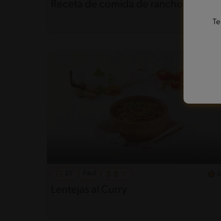
Receta de comida de rancho
Te
25'
Fácil
5
Lentejas al Curry