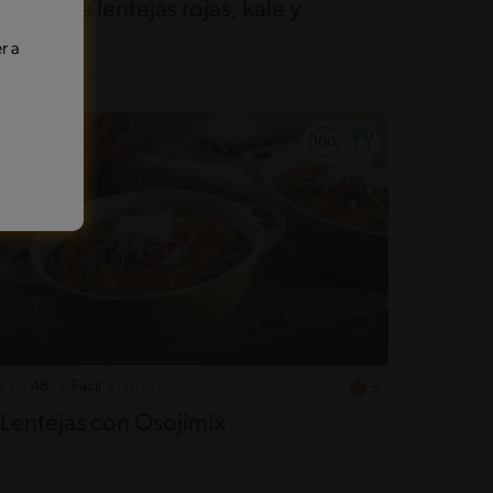
Guiso de lentejas rojas, kale y
camote
r a
48'
Fácil
5
Lentejas con Osojimix