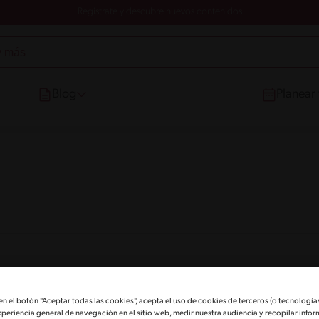
Registrate y descubre nuevos contenidos
Blog
Planear
 en el botón "Aceptar todas las cookies", acepta el uso de cookies de terceros (o tecnologías
xperiencia general de navegación en el sitio web, medir nuestra audiencia y recopilar infor