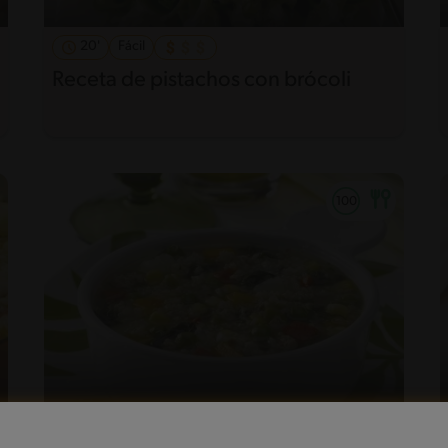
20'
Fácil
Receta de pistachos con brócoli
34'
Intermedio