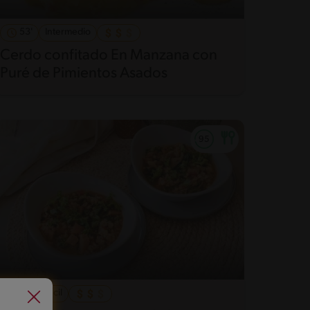
53'
Intermedio
Cerdo confitado En Manzana con
Puré de Pimientos Asados
18'
Fácil