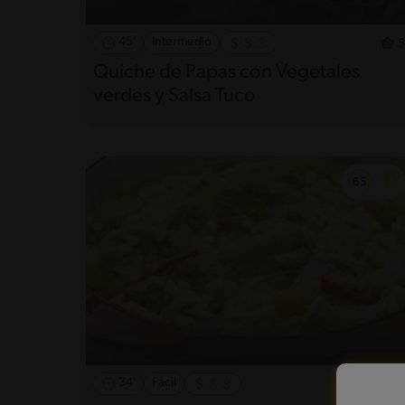
45'
Intermedio
5
Quiche de Papas con Vegetales
verdes y Salsa Tuco
34'
Fácil