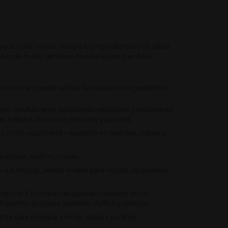
da a dar textura, integra los ingredientes y da sabor,
és de frutas, semillas o levadura para que estas
n huevo se pueden utilizar los siguientes ingredientes:
como emulsionante, aglutinante, espesante y espumante
as, helados, brownies, mousses y pasteles.
a como aglutinante y leudante en pasteles, crepes y
pasteles, muffins y panes.
 la mezcla, siendo el ideal para recetas de pasteles,
larse con 3 cucharas de agua se convierte en un
herentes en panes, pasteles, muffins y galletas.
nte para preparar cremas, salsas y pudines.