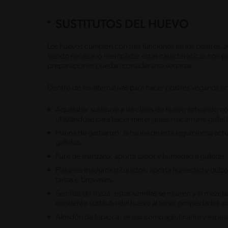
SUSTITUTOS DEL HUEVO
Los huevos cumplen con tres funciones en los postres, ayu
siendo necesario reemplazar estas características con pur
preparaciones puedan considerarse veganas.
Dentro de las alternativas para hacer postres veganos si
Aquafaba: sustituye a las claras de huevo actuando 
utilizándose para hacer merengues, macarrons, gallet
Harina de garbanzo: la harina de esta leguminosa actú
galletas.
Puré de manzana: aporta sabor y humedad a galletas, 
Plátanos maduros triturados: aporta humedad y dulzor a
tartas o brownies.
Semillas de linaza: estas semillas se muelen y al mezc
excelente sustituto del huevo al tener propiedades ad
Almidón de tapioca: se usa como aglutinante y espesa