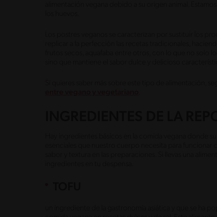
alimentación vegana debido a su origen animal. Estamos ha
los huevos.
Los postres veganos se caracterizan por sustituir los p
replicar a la perfección las recetas tradicionales, hacie
frutos secos, aquafaba entre otros, con lo que no solo logr
sino que mantiene el sabor dulce y delicioso característi
Si quieres saber más sobre este tipo de alimentación, seg
entre vegano y vegetariano
.
INGREDIENTES DE LA RE
Hay ingredientes básicos en la comida vegana donde su 
esenciales que nuestro cuerpo necesita para funcionar
sabor y textura en las preparaciones. Si llevas una alimen
ingredientes en tu despensa.
TOFU
un ingrediente de la gastronomía asiática y que se ha po