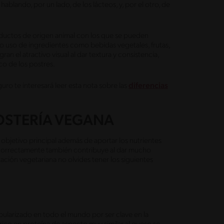
blando, por un lado, de los lácteos, y, por el otro, de
roductos de origen animal con los que se pueden
ndo uso de ingredientes como bebidas vegetales, frutas,
an el atractivo visual al dar textura y consistencia,
co de los postres.
uro te interesará leer esta nota sobre las
diferencias
POSTERÍA VEGANA
objetivo principal además de aportar los nutrientes
 correctamente también contribuye al dar mucho
tación vegetariana no olvides tener los siguientes
pularizado en todo el mundo por ser clave en la