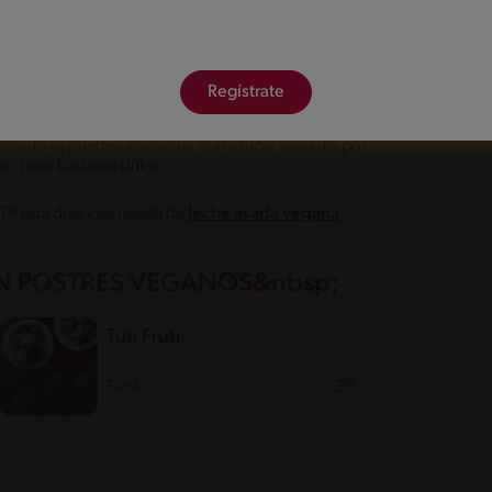
s recetas de postres al cumplir con la función de
l sabor, pero en los últimos años se ha popularizado las
a la lactosa o por llevar un estilo de vida que protege
Regístrate
 veganos encontramos a las bebidas de almendras,
mercado se pueden encontrar con azúcar añadido, por
no, pero bastante dulce.
esta deliciosa receta de
leche asada vegana
.
 POSTRES VEGANOS&nbsp;
Tuti Fruti
Fácil
30'