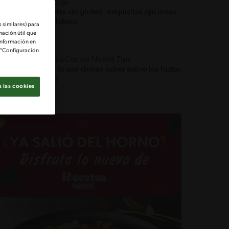
Técnicas
Recetas sin gluten: exquisitas opciones
saludables
 similares) para
mación útil que
información en
e "Configuración
Blog La Cocina Nestlé Tips
Todo lo que debes saber sobre los frutos
secos
 las cookies