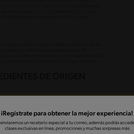
rico en proteína de aspecto muy similar al queso se
e que el tofu sea un excelente producto para elaborar
 aportará suavidad y cremosidad en tartas, mousse,
n sustituto del queso mascarpone en los postres.
 comerse un postre vegano si saben que dentro de sus
ta ocasión nos referimos al aquafaba o agua de
que al utilizarse en recetas de postres veganos es casi
ya que actúa de forma similar a las claras de huevo.
EDIENTES DE ORIGEN
 preparaciones de repostería sin agregar a la mezcla
te existen algunos sustitutos de los productos de
rísticas de los postres tradicionales.
iRegístrate para obtener la mejor experiencia!
 enviaremos un recetario especial a tu correo, además podrás accede
clases exclusivas en línea, promociones y muchas sorpresas más