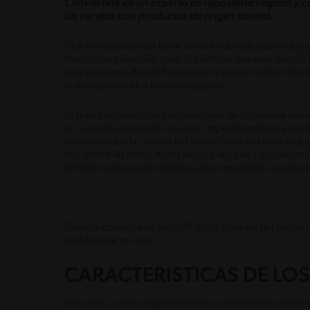
Conviértete en un experto en repostería vegana y 
las recetas con productos de origen animal.
Muchos piensan que llevar un estilo de vida que excluye
monótona y aburrida, pero lo cierto es que este tipo de
preparaciones donde hay espacio para complacer el pala
dulces gracias a los postres veganos.
La gran mayoría de las preparaciones de repostería tien
en su receta, pero esto no es un impedimento para crear
enseñado que la creatividad y la recursividad es un ing
nos ofrece las frutas, frutos secos y algunas especias no
tendrán nada que envidiarles a los preparados con prod
Celebra con Recetas Nestlé® el Día Mundial del Vegani
para festejar en casa.
CARACTERISTICAS DE LO
Hay unos cuantos ingredientes muy importantes en el m