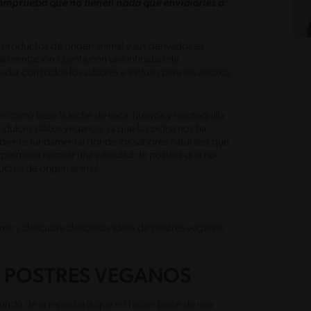
comprueba que no tienen nada que envidiarles a
 productos de origen animal y sus derivados es
 alimentación cuenta con una infinidad de
dar con todos los sabores e incluso para los antojos
en como base la leche de vaca, huevos y mantequilla
 dulces platos veganos, ya que la cocina nos ha
rediente fundamental donde los sabores naturales que
s permiten recrear una infinidad de postres que no
uctos de origen animal.
smo y descubre deliciosas ideas de postres veganos
S POSTRES VEGANOS
undo de la repostería que no hacen parte de una