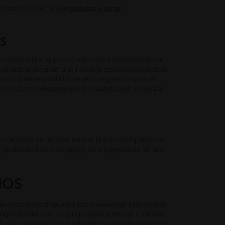
e contamos cómo hacer
galletas y otras
OS
 mantequillas, quesos o natas son indispensables en
on el azúcar creando una increíble consistencia sedosa
aso que necesitan las recetas veganas se puede
 de coco, oliva o girasol los cuales darán la textura
an cantidad de recetas, este se puede reemplazar por
l jarabe de arce o de agave, otro ingrediente no tan
ANOS
ue debamos comer aburrido o renunciar a las recetas
e ingredientes con los que podemos recrear cualquier
l. A continuación, te compartimos algunas ideas con