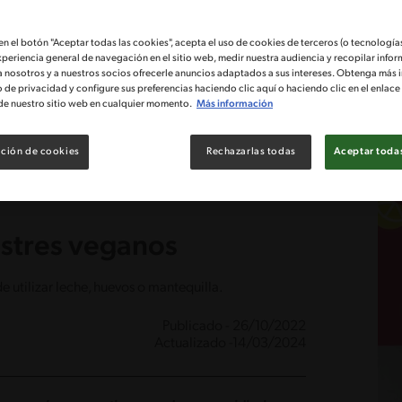
 en el botón "Aceptar todas las cookies", acepta el uso de cookies de terceros (o tecnologías
xperiencia general de navegación en el sitio web, medir nuestra audiencia y recopilar infor
a nosotros y a nuestros socios ofrecerle anuncios adaptados a sus intereses. Obtenga más 
o de privacidad y configure sus preferencias haciendo clic aquí o haciendo clic en el enlac
de nuestro sitio web en cualquier momento.
Más información
ción de cookies
Rechazarlas todas
Aceptar todas
stres veganos
 utilizar leche, huevos o mantequilla.
Publicado - 26/10/2022
Actualizado -14/03/2024