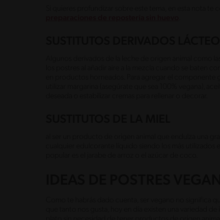
Si quieres profundizar sobre este tema, en esta nota t
preparaciones de repostería sin huevo
.
SUSTITUTOS DERIVADOS LÁCTE
Algunos derivados de la leche de origen animal como las
los postres al añadir aire a la mezcla cuando se baten c
en productos horneados. Para agregar el componente gr
utilizar margarina (asegúrate que sea 100% vegana), aceite
deseada o estabilizar cremas para rellenar o decorar.
SUSTITUTOS DE LA MIEL
al ser un producto de origen animal que endulza una gr
cualquier edulcorante líquido siendo los más utilizados e
popular es el jarabe de arroz o el azúcar de coco.
IDEAS DE POSTRES VEG
Como te habrás dado cuenta, ser vegano no significa q
que tanto nos gusta, hoy en día existen una variedad d
plato sin necesidad de tener productos de origen anima