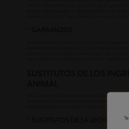
comida vegana en recetas dulces y de sal. Este alimento 
elabora con soya triturada y agua. Su insípido gusto hac
postres veganos ya que no afectará el sabor y en cambio
helados, entre otros. Hay quienes afirman que es un gra
GARBANZOS
Probablemente a más de uno se le quitarán las ganas de
ingredientes están los garbanzos, pero tranquilos, es es
garbanzos. Este ingrediente tiene un ligero sabor a nuez 
imperceptible. Su popularidad en el mundo vegano se da 
SUSTITUTOS DE LOS INGR
ANIMAL
Nos cuesta mucho imaginarnos poder llevar a cabo varias
leche, huevos, mantequilla o crema, pero afortunadamen
origen animal que nos ayudan a lograr las mismas caracte
Te
SUSTITUTOS DE LA LECHE