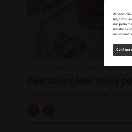
Al hacer clic
mejorar su e
nos permita 
nuestro avis
de cookies" 
Configura
Blog La Cocina Nestlé Cocción y Técnicas
Descubre cómo hacer po
Descubre cómo hacer postres veganos sin necesidad de