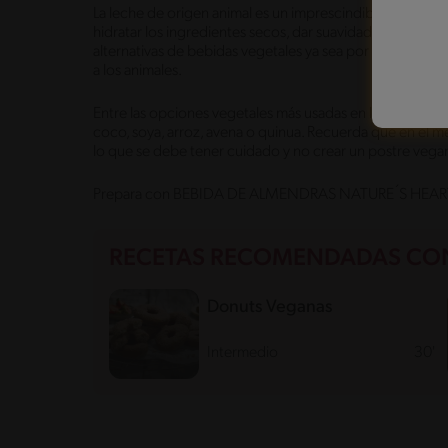
La leche de origen animal es un imprescindible en mucha
hidratar los ingredientes secos, dar suavidad y mejorar e
alternativas de bebidas vegetales ya sea por intolerancia 
a los animales.
Entre las opciones vegetales más usadas en los postres
coco, soya, arroz, avena o quinua. Recuerda que en el 
lo que se debe tener cuidado y no crear un postre vega
Prepara con BEBIDA DE ALMENDRAS NATURE´S HEART® 
RECETAS RECOMENDADAS CON
Donuts Veganas
Intermedio
30'