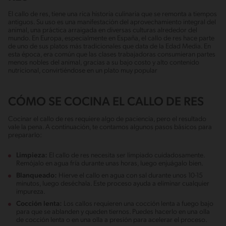
El callo de res, tiene una rica historia culinaria que se remonta a tiempos
antiguos. Su uso es una manifestación del aprovechamiento integral del
animal, una práctica arraigada en diversas culturas alrededor del
mundo. En Europa, especialmente en España, el callo de res hace parte
de uno de sus platos más tradicionales que data de la Edad Media. En
esta época, era común que las clases trabajadoras consumieran partes
menos nobles del animal, gracias a su bajo costo y alto contenido
nutricional, convirtiéndose en un plato muy popular
CÓMO SE COCINA EL CALLO DE RES
Cocinar el callo de res requiere algo de paciencia, pero el resultado
vale la pena. A continuación, te contamos algunos pasos básicos para
prepararlo:
Limpieza:
El callo de res necesita ser limpiado cuidadosamente.
Remójalo en agua fría durante unas horas, luego enjuágalo bien.
Blanqueado:
Hierve el callo en agua con sal durante unos 10-15
minutos, luego deséchala. Este proceso ayuda a eliminar cualquier
impureza.
Cocción lenta:
Los callos requieren una cocción lenta a fuego bajo
para que se ablanden y queden tiernos. Puedes hacerlo en una olla
de cocción lenta o en una olla a presión para acelerar el proceso.