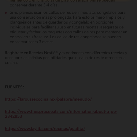
hermético o en una bolsa de plástico sellada. Allí se pueden
conservar durante 3-4 días.
Si no planeas usar los callos de res de inmediato, congélalos para
una conservación más prolongada. Para esto primero límpialos y
blanquéalos antes de guardarlos y congélalo en porciones
individuales para facilitar su uso en futuras recetas, asegúrate de
etiquetar y fechar los paquetes con callos de res para mantener un
control en su frescura. Los callos de res congelados se pueden
conservar hasta 3 meses.
Regístrate en Recetas Nestlé® y experimenta con diferentes recetas y
descubre las infinitas posibilidades que el callo de res te ofrece en la
cocina.
FUENTES:
https://laroussecocina.mx/palabra/menudo/
https://www.thespruceeats.com/information-about-tripe-
2342853
https://www.laylita.com/recetas/guatita/