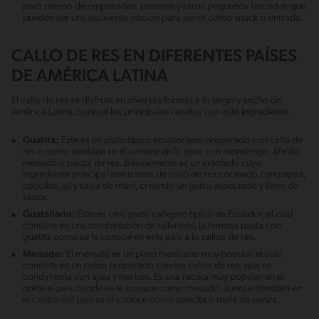
para relleno de empanadas, pasteles y otros pequeños bocados que
pueden ser una excelente opción para servir como snack o entrada.
CALLO DE RES EN DIFERENTES PAÍSES
DE AMÉRICA LATINA
El callo de res se disfruta en diversas formas a lo largo y ancho de
América Latina, conoce las principales recetas con este ingrediente.
Guatita:
Este es un plato típico ecuatoriano preparado con callo de
res o como también se el conoce en la zona con mondongo, librillo,
menudo o panza de res. Básicamente es un estofado cuyo
ingrediente principal son trozos de callo de res cocinado con papas,
cebollas, ají y salsa de maní, creando un guiso especiado y lleno de
sabor.
Guatallarin:
Este es otro plato callejero típico de Ecuador, el cual
consiste en una combinación de tallarines, la famosa pasta con
guatita como se le conoce en este país a lo callos de res.
Menudo:
El menudo es un plato mexicano muy popular el cual
consiste en un caldo preparado con los callos de res, que se
condimenta con ajíes y hierbas. Es una receta muy popular en el
norte el país donde se le conoce como menudo, aunque también en
el centro del país se el conoce como pancita o mole de panza.