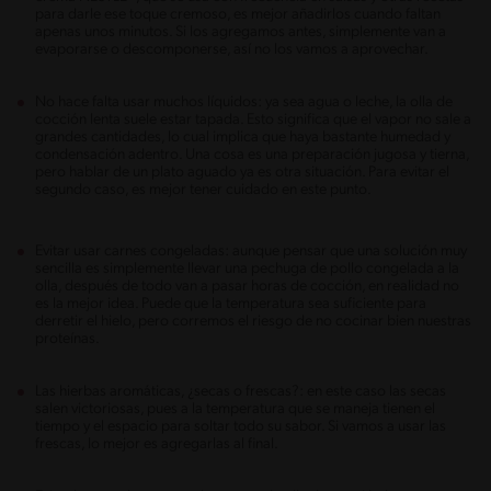
para darle ese toque cremoso, es mejor añadirlos cuando faltan
apenas unos minutos. Si los agregamos antes, simplemente van a
evaporarse o descomponerse, así no los vamos a aprovechar.
No hace falta usar muchos líquidos: ya sea agua o leche, la olla de
cocción lenta suele estar tapada. Esto significa que el vapor no sale a
grandes cantidades, lo cual implica que haya bastante humedad y
condensación adentro. Una cosa es una preparación jugosa y tierna,
pero hablar de un plato aguado ya es otra situación. Para evitar el
segundo caso, es mejor tener cuidado en este punto.
Evitar usar carnes congeladas: aunque pensar que una solución muy
sencilla es simplemente llevar una pechuga de pollo congelada a la
olla, después de todo van a pasar horas de cocción, en realidad no
es la mejor idea. Puede que la temperatura sea suficiente para
derretir el hielo, pero corremos el riesgo de no cocinar bien nuestras
proteínas.
Las hierbas aromáticas, ¿secas o frescas?: en este caso las secas
salen victoriosas, pues a la temperatura que se maneja tienen el
tiempo y el espacio para soltar todo su sabor. Si vamos a usar las
frescas, lo mejor es agregarlas al final.