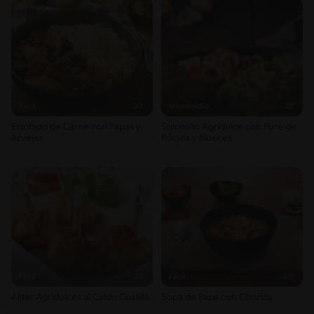
Fácil
30'
Intermedio
35'
Estofado de Carne con Papas y
Solomillo Agridulce con Puré de
Arvejas
Rúcula y Nueces
Fácil
37'
Fácil
35'
Alitas Agridulces al Caldo Costilla
Sopa de Papa con Chorizo