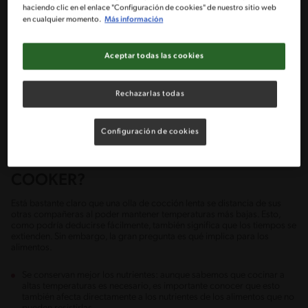
intensidad similar a la de las cocinas con resistencia eléctrica o de
haciendo clic en el enlace "Configuración de cookies" de nuestro sitio web
vitrocerámica cuando no han alcanzado su máximo de temperatura.
en cualquier momento.
Más información
En ciertas ollas también se le llama con el número romano II.
Aceptar todas las cookies
Warm: se usa para que la comida no se enfríe.
Rechazarlas todas
Hoy en día, además, vienen con un temporizador para facilitar los
tiempos de cocción.
Configuración de cookies
¿QUÉ DIFERENCIA A LOS ALIMENTOS
COCINADOS EN UNA SLOW
COOKER?
Está bastante claro que una olla de cocción lenta se distancia de sus
otras compañeras al poder mantener temperaturas más bajas. Esto,
como podría deducirse fácilmente, también significa que los tiempos se
extienden. Sin embargo, la gran pregunta es qué implica para los
alimentos.
Se conservan mejor los nutrientes: aunque sabemos que cocinar a
altas temperaturas es necesario, es importante conocer que esto
también afecta directamente a los nutrientes de los alimentos que no