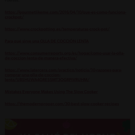
Fuentes:
https://gourmetlikeme.com/2016/04/10/que-es-como-funciona-
crockpot/
https://www.crockpotting.es/temperaturas-crock-pot/
Para qué sirve una OLLA DE COCCIÓN LENTA
https://www.consumerreports.org/es/hogar/como-usar-la-olla-
de-coccion-lenta-de-manera-efectiva/
https://www.latercera.com/practico/noticia/10-razones-para-
comprar-una-olla-de-coccion-
lenta/UBSHUWA4GRE55MT3OGRPIVRUHM/
Mistakes Everyone Makes Using The Slow Cooker
https://themodernproper.com/30-best-slow-cooker-recipes