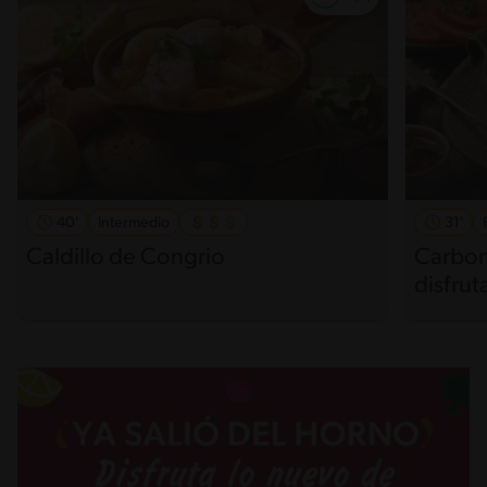
40'
Intermedio
31'
Caldillo de Congrio
Carbon
disfrut
casera