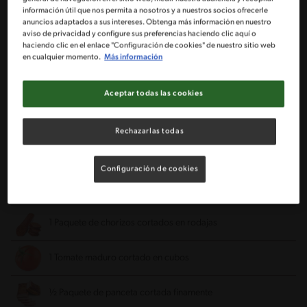
información útil que nos permita a nosotros y a nuestros socios ofrecerle
1 Cebolla grande
anuncios adaptados a sus intereses. Obtenga más información en nuestro
aviso de privacidad y configure sus preferencias haciendo clic aquí o
haciendo clic en el enlace "Configuración de cookies" de nuestro sitio web
2 Dientes de ajo cortados finamente
en cualquier momento.
Más información
½ Pimentón rojo cortado en cubitos
Aceptar todas las cookies
½ Pimentón verde cortado en cubitos
Rechazarlas todas
1 Puerro cortado finamente
Configuración de cookies
1 Tallo de apio cortado finamente
1 Paquete de chorizos cortados en rodajas
1 Tomate maduro cortado en cubos
½ Paquete de panceta cortada finamente