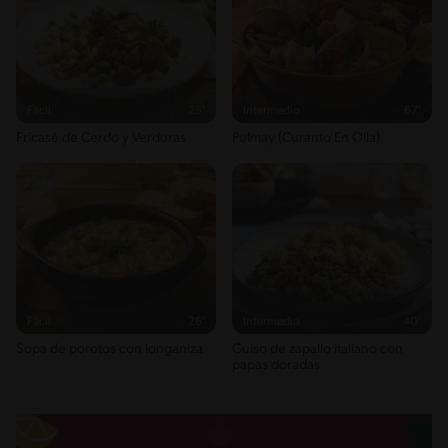
Fácil
25'
Intermedio
67'
Fricasé de Cerdo y Verduras
Pulmay (Curanto En Olla)
Fácil
26'
Intermedio
40'
Sopa de porotos con longaniza
Guiso de zapallo italiano con
papas doradas