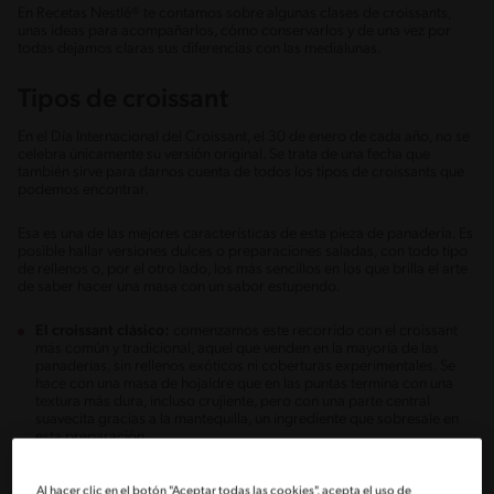
En Recetas Nestlé® te contamos sobre algunas clases de croissants,
unas ideas para acompañarlos, cómo conservarlos y de una vez por
todas dejamos claras sus diferencias con las medialunas.
Tipos de croissant
En el Día Internacional del Croissant, el 30 de enero de cada año, no se
celebra únicamente su versión original. Se trata de una fecha que
también sirve para darnos cuenta de todos los tipos de croissants que
podemos encontrar.
Esa es una de las mejores características de esta pieza de panadería. Es
posible hallar versiones dulces o preparaciones saladas, con todo tipo
de rellenos o, por el otro lado, los más sencillos en los que brilla el arte
de saber hacer una masa con un sabor estupendo.
El croissant clásico:
comenzamos este recorrido con el croissant
más común y tradicional, aquel que venden en la mayoría de las
panaderías, sin rellenos exóticos ni coberturas experimentales. Se
hace con una masa de hojaldre que en las puntas termina con una
textura más dura, incluso crujiente, pero con una parte central
suavecita gracias a la mantequilla, un ingrediente que sobresale en
esta preparación.
Croissant de almendras:
en la larga historia que tiene el croissant y
sus derivados, este alimento tuvo un paso muy importante por
Al hacer clic en el botón "Aceptar todas las cookies", acepta el uso de