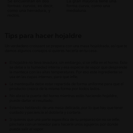
Se encuentran en dos
La gran mayoría tiene una
formas: curvos, es decir,
forma curva, como una
como una herradura, y
medialuna.
rectos.
Tips para hacer hojaldre
Un verdadero croissant se prepara con una masa hojaldrada, así que te
damos algunos consejos si quieres hacerla en tu casa.
El hojaldre no lleva levadura, sin embargo, sí se infla en el horno. Esto
se debe a la humedad interna y esa especie de vapor que desprende
la manteca con las altas temperaturas. Por eso este ingrediente se
usa en las capas internas, para que infle.
La mantequilla debe estar repartida de forma uniforme para que el
producto crezca de la misma forma por todos lados.
No abras la puerta del horno mientras estás haciendo hojaldre,
puede dañar el resultado.
Estamos hablando de una masa delicada, por lo que hay que tener
cuidado y paciencia al doblarla y cortarla.
Si quieres que una parte específica de tu preparación no se infle,
pínchala con un tenedor para hacerle unos agujeros por donde
pueda salir el vapor.