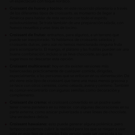
un espectáculo con toque nórdico.
Croissant de huevo y tocino:
en este recorrido planetario a través
de los diferentes tipos de croissants, es momento de llegar a
América para hablar de esta versión con todo el espíritu
estadounidense. Se trata también de una preparación salada, con
huevos revueltos y unas tiras de tocino.
Croissant de frutas:
entramos, para algunos, a un terreno que
puede ser inexplorado. Ya hablamos de croissants salados y
croissants dulces, pero aún no hemos mencionado ninguna fruta
para acompañarlo. El mango, el plátano y las frutillas pueden ser una
buena combinación, incluso si ya lleva chocolate, así que te
sugerimos no descartar esta opción.
Croissant multicereal:
hoy en día existen versiones más
balanceadas prácticamente de cualquier comida, dirigidas,
especialmente, a las personas que se enfocan en su alimentación. De
ahí viene este tipo de croissant que tiene una masa menos grasosa y
se hace con otros cereales, como cebada, avena y centeno. También
es común encontrarlo con algunas semillas como decoración y
complemento.
Croissant de crema:
el croissant convertido en un postre suele
tener crema pastelera en su interior, con algunas decoraciones en su
parte externa, como azúcar pulverizada o unas líneas de chocolate.
Una verdadera delicia.
Croissant hawaiano:
esto puede generar alguna polémica, pero
tampoco podemos cubrir la realidad para los que se niegan a usar
piña en este tipo de comidas Esta versión suele ser parecida a su