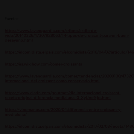
Fuentes:
https://www.lavanguardia.com/cribeo/estilo-de-
vida/20140326/47307928063/14-tipos-de-croissant-para-un-buen-
desayuno.html
https://elcomidista.elpais.com/elcomidista/2016/04/07/articulo/1
https://es.wikihow.com/comer-croissants
https://www.lavanguardia.com/comer/tendencias/20200130/47320
internacional-del-croissant-como-conservarlo.html
https://www.clarin.com/gourmet/dia-internacional-croissant-
receta-original-diferencia-medialuna_0_XyUnc9-jp.html
https://vinomanos.com/2020/04/diferencia-entre-croissant-y-
medialuna/
https://elcomidista.elpais.com/elcomidista/2017/02/08/receta/14