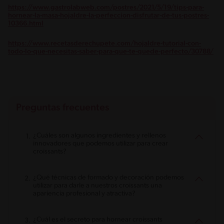
https://www.gastrolabweb.com/postres/2021/5/19/tips-para-
hornear-la-masa-hojaldre-la-perfeccion-disfrutar-de-tus-postres-
10366.html
https://www.recetasderechupete.com/hojaldre-tutorial-con-
todo-lo-que-necesitas-saber-para-que-te-quede-perfecto/30788/
Preguntas frecuentes
¿Cuáles son algunos ingredientes y rellenos
innovadores que podemos utilizar para crear
croissants?
¿Qué técnicas de formado y decoración podemos
utilizar para darle a nuestros croissants una
apariencia profesional y atractiva?
¿Cuál es el secreto para hornear croissants