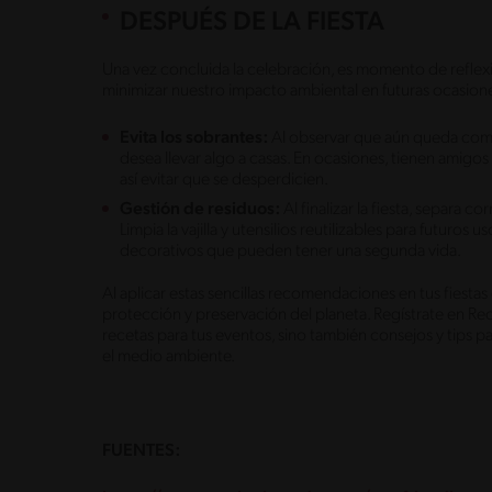
DESPUÉS DE LA FIESTA
Una vez concluida la celebración, es momento de reflex
minimizar nuestro impacto ambiental en futuras ocasion
Evita los sobrantes:
Al observar que aún queda comida 
desea llevar algo a casas. En ocasiones, tienen amigos
así evitar que se desperdicien.
Gestión de residuos:
Al finalizar la fiesta, separa c
Limpia la vajilla y utensilios reutilizables para futuros
decorativos que pueden tener una segunda vida.
Al aplicar estas sencillas recomendaciones en tus fiestas 
protección y preservación del planeta. Regístrate en Re
recetas para tus eventos, sino también consejos y tips 
el medio ambiente.
FUENTES: