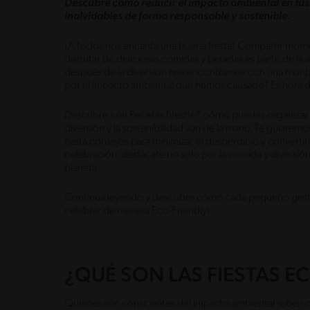
Descubre cómo reducir el impacto ambiental en tus
inolvidables de forma responsable y sostenible.
¡A todos nos encanta una buena fiesta! Compartir momento
disfrutar de deliciosas comidas y bebidas es parte de la 
después de la diversión nos encontramos con una monta
por el impacto ambiental que hemos causado? Es hora 
Descubre con Recetas Nestlé® cómo puedes organizar fie
diversión y la sostenibilidad van de la mano. Te guiarem
hasta consejos para minimizar el desperdicio y convertir
celebración, destácate no solo por la comida y diversió
planeta.
Continúa leyendo y descubre cómo cada pequeño gesto 
celebrar de manera Eco-Friendly!
¿QUÉ SON LAS FIESTAS E
Quienes son conscientes del impacto ambiental saben que 