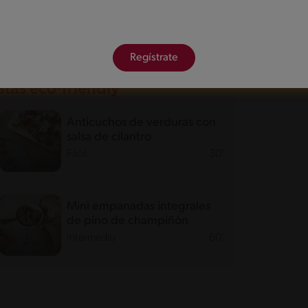
abricadas con materiales como bambú o madera que
tal en comparación con los utensilios de plástico.
 fiesta
.
Regístrate
tas eco-friendly
Anticuchos de verduras con
salsa de cilantro
Fácil
30'
Mini empanadas integrales
de pino de champiñón
Intermedio
60'