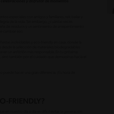
 celebraciones y disfrutar de momentos
s especiales con amigos y familiares, reír, bailar y
alegría de la vida. Sin embargo, ¿cuántas veces
ña de residuos y un sentimiento de arrepentimiento
de cambiar eso.
stas inolvidables y eco-friendly en casa, donde la
os desde la selección de materiales biodegradables
te en un anfitrión más responsable. En tu próxima
n, sino también por el cuidado que demuestras hacia el
puede hacer una gran diferencia. ¡Es hora de
CO-FRIENDLY?
en nuestro día a día es difícil evitar la generación