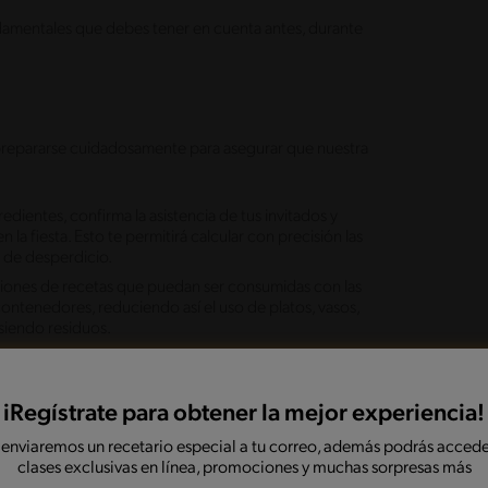
amentales que debes tener en cuenta antes, durante
y prepararse cuidadosamente para asegurar que nuestra
dientes, confirma la asistencia de tus invitados y
la fiesta. Esto te permitirá calcular con precisión las
o de desperdicio.
ciones de recetas que puedan ser consumidas con las
ontenedores, reduciendo así el uso de platos, vasos,
siendo residuos.
, haz una lista de compras con las cantidades
eutilizable para evitar el uso de plástico y otros
y evita los que tienen un exceso de embalaje.
iRegístrate para obtener la mejor experiencia!
 enviaremos un recetario especial a tu correo, además podrás accede
la vajilla de tu casa no es suficiente o no quieres
clases exclusivas en línea, promociones y muchas sorpresas más
ta, utiliza utensilios de cocina y vajilla reutilizables en