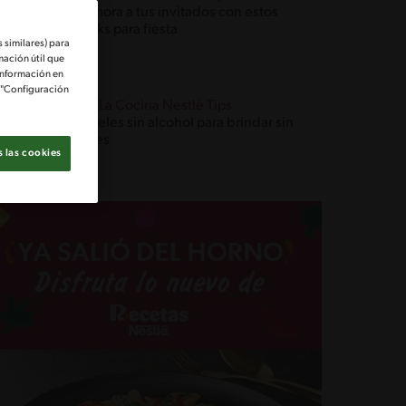
Enamora a tus invitados con estos
snacks para fiesta
 similares) para
mación útil que
información en
e "Configuración
Blog La Cocina Nestlé Tips
Cócteles sin alcohol para brindar sin
límites
 las cookies