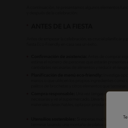
A continuación, te presentamos algunos elementos fund
y después de la celebración:
ANTES DE LA FIESTA
Antes de empezar la celebración, es crucial planificar 
fiesta Eco-Friendly en casa sea un éxito.
Confirmación de asistencia:
Antes de comprar ingre
estima el número de personas que estarán presentes en 
cantidades necesarias de alimentos y reducir el riesg
Planificación de menú eco-friendly:
Investiga op
manos o que utilicen los propios ingredientes como c
palitos de brochetas y otros elementos que terminan 
Compra responsable:
Una vez tengas claro el menú
necesarias y ve al supermercado. Lleva tu propia bolsa r
materiales desechables, opta por productos a granel 
Te
Utensilios sostenibles:
Si esperas muchos invitados y 
terminar lavando una montaña de platos al final de la fies