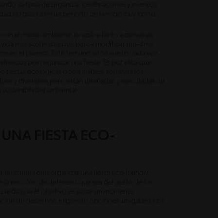
uando se trata de organizar celebraciones y eventos.
antidad de basura en un período de tiempo muy corto.
o con el medio ambiente, se aplica tanto a personas
 vida más sostenible que busca modificar nuestros
s en el planeta. Este término se ha vuelto cada vez
fuerzos por organizar una fiesta. Es por esto que
o fiestas ecológicas o sostenibles, son eventos
rar y divertirse, pero están diseñadas y ejecutadas de
 sostenibilidad ambiental.
UNA FIESTA ECO-
r en cuenta que organizar una fiesta eco-friendly
la elección de del menú que sea del gusto de los
ecuerda que el objetivo es pasar un momento
ración de desechos, eligiendo opciones amigables con