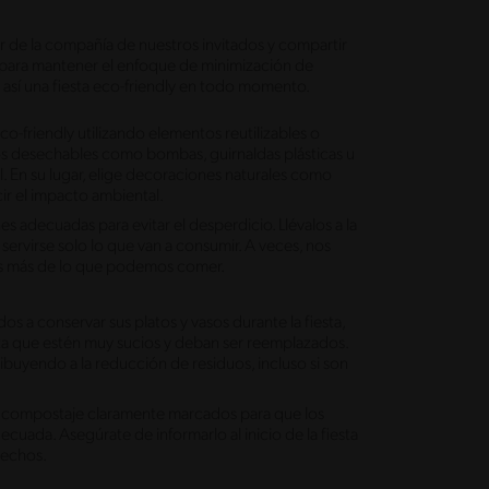
r de la compañía de nuestros invitados y compartir
s para mantener el enfoque de minimización de
o así una fiesta eco-friendly en todo momento.
-friendly utilizando elementos reutilizables o
os desechables como bombas, guirnaldas plásticas u
il. En su lugar, elige decoraciones naturales como
cir el impacto ambiental.
 adecuadas para evitar el desperdicio. Llévalos a la
servirse solo lo que van a consumir. A veces, nos
mos más de lo que podemos comer.
dos a conservar sus platos y vasos durante la fiesta,
sta que estén muy sucios y deban ser reemplazados.
ibuyendo a la reducción de residuos, incluso si son
 compostaje claramente marcados para que los
uada. Asegúrate de informarlo al inicio de la fiesta
sechos.