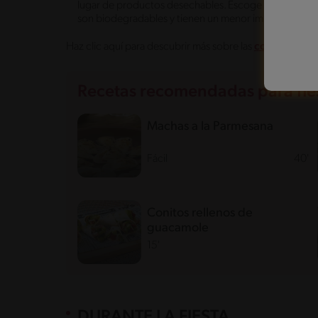
lugar de productos desechables. Escoge opciones f
son biodegradables y tienen un menor impacto ambien
Haz clic aquí para descubrir más sobre las
comidas para
Recetas recomendadas para fies
Machas a la Parmesana
Fácil
40'
Conitos rellenos de
guacamole
15'
DURANTE LA FIESTA