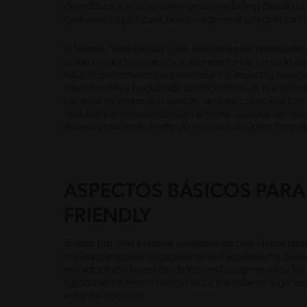
de residuos, y esto se vuelve en un verdadero desafío c
Las fiestas, es particular, tienden a generar una gran c
El término “eco-friendly”, que se refiere a ser respetuos
como productos y servicios, representando un estilo de
hábitos de consumo para minimizar los impactos negativo
más relevante y ha cobrado protagonismo en nuestros es
nacieron las fiestas eco-friendly, también conocidas com
sociales que se organizan con el mismo objetivo de celeb
manera consciente, teniendo en cuenta los principios de
ASPECTOS BÁSICOS PARA 
FRIENDLY
Si estás próximo a realizar un evento en casa, debes tene
implica considerar cuidadosamente cada aspecto, desde 
invitados hasta la gestión de los residuos generados. R
agradable y al mismo tiempo reducir al máximo la gene
el medio ambiente.