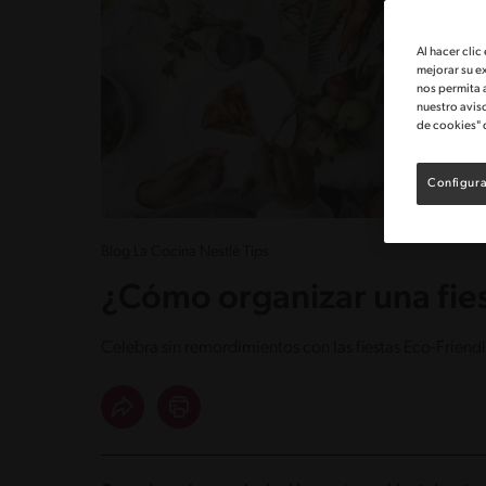
Al hacer clic
mejorar su e
nos permita 
nuestro avis
de cookies" 
Configura
Blog La Cocina Nestlé Tips
¿Cómo organizar una fies
Celebra sin remordimientos con las fiestas Eco-Frien