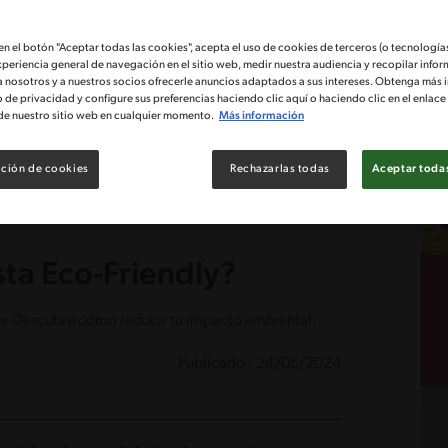
 en el botón "Aceptar todas las cookies", acepta el uso de cookies de terceros (o tecnologías
xperiencia general de navegación en el sitio web, medir nuestra audiencia y recopilar infor
a nosotros y a nuestros socios ofrecerle anuncios adaptados a sus intereses. Obtenga más 
o de privacidad y configure sus preferencias haciendo clic aquí o haciendo clic en el enlac
de nuestro sitio web en cualquier momento.
Más información
ción de cookies
Rechazarlas todas
Aceptar todas
ta Eco-Friendly?
dly. Descubre cómo reducir tu impacto ambiental.
Publicado - 24/05/2024