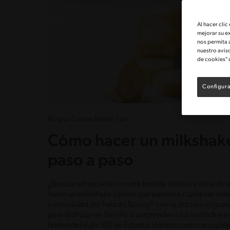
Al hacer clic
mejorar su e
nos permita 
nuestro avis
de cookies" 
Configura
Blog La Cocina Nestlé Tips
Cómo hacer un milkshake
paso a paso
¿Buscas refrescarte con una bebida clásica y llena d
hacer un milkshake casero que superará cualquier vers
cremosidad del helado Savory® con la dulzura inigual
para disfrutar en familia o sorprender a tus invitados 
finales del siglo XIX en Estados Unidos como un supleme