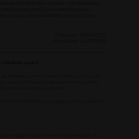
ás sencillo de lo que imaginas: solo necesitas tu
ividad para decorar. Sigue nuestros consejos
nto nos gusta, personalizándola con tus frutas o
Publicado - 08/04/2022
Actualizado -22/07/2026
e milkshake casera.
ulas extranjeras en las famosas fuentes de soda pues
idos que con la llegada a Latinoamérica de grandes
pularidad entre niños y jóvenes.
 sobre los milkshakes, su origen y cómo prepararlos
ue en inglés traduce milk-leche y shake-batido, es