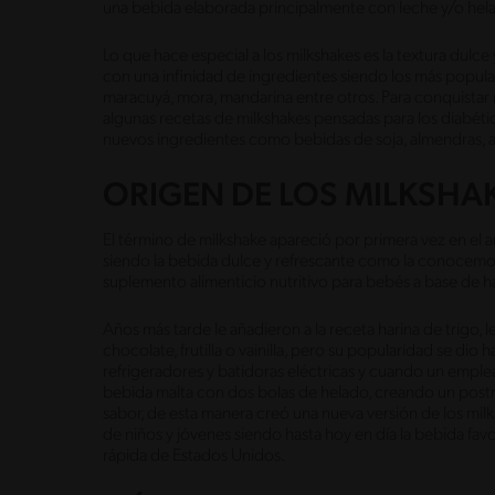
una bebida elaborada principalmente con leche y/o helad
Lo que hace especial a los milkshakes es la textura dulc
con una infinidad de ingredientes siendo los más populares 
maracuyá, mora, mandarina entre otros. Para conquistar
algunas recetas de milkshakes pensadas para los diabético
nuevos ingredientes como bebidas de soja, almendras, a
ORIGEN DE LOS MILKSHA
El término de milkshake apareció por primera vez en el a
siendo la bebida dulce y refrescante como la conocemos
suplemento alimenticio nutritivo para bebés a base de ha
Años más tarde le añadieron a la receta harina de trigo
chocolate, frutilla o vainilla, pero su popularidad se di
refrigeradores y batidoras eléctricas y cuando un empl
bebida malta con dos bolas de helado, creando un postr
sabor, de esta manera creó una nueva versión de los mil
de niños y jóvenes siendo hasta hoy en día la bebida fav
rápida de Estados Unidos.