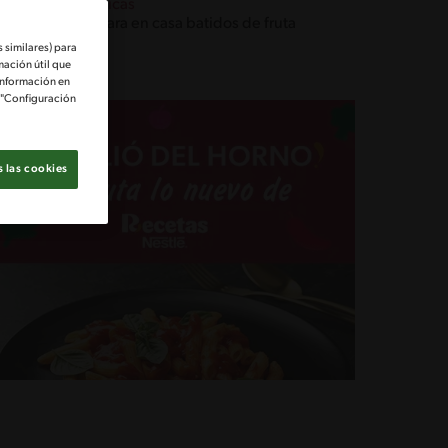
Técnicas
Prepara en casa batidos de fruta
 similares) para
mación útil que
información en
e "Configuración
 las cookies