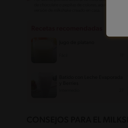
de chocolate o pepitas de colores, aquí puedes dejar
versión de milkshake creado en casa.
Recetas recomendadas
Jugo de platano
Fácil
11'
Batido con Leche Evaporada
y Berries
Intermedio
21'
CONSEJOS PARA EL MILK