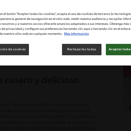
 en el botón "Aceptar todas las cookies", acepta el uso de cookies de terceros (o tecnologías
xperiencia general de navegación en el sitio web, medir nuestra audiencia y recopilar infor
a nosotros y a nuestros socios ofrecerle anuncios adaptados a sus intereses. Obtenga más 
o de privacidad y configure sus preferencias haciendo clic aquí o haciendo clic en el enlac
de nuestro sitio web en cualquier momento.
Más información
ción de cookies
Rechazarlas todas
Aceptar todas
 casero y delicioso
e sabor? En Recetas Nestlé® te enseñamos cómo
ión de restaurante. Esta bebida, que combina la
able de la Leche Condensada Nestlé®, es perfecta
en un día caluroso. Aunque su origen se remonta a
nto nutritivo, hoy el milkshake es el postre líquido