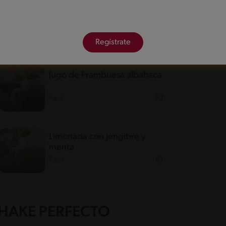
 volar tu imaginación para llevar a la mesa tu mejor
Regístrate
Jugo de Frambuesa albahaca
Fácil
10'
Limonada con jengibre y
menta
Fácil
10'
SHAKE PERFECTO