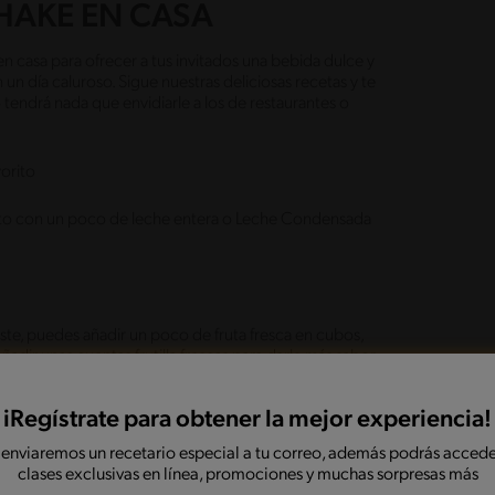
AKE EN CASA
 casa para ofrecer a tus invitados una bebida dulce y
un día caluroso. Sigue nuestras deliciosas recetas y te
tendrá nada que envidiarle a los de restaurantes o
orito
orito con un poco de leche entera o Leche Condensada
aste, puedes añadir un poco de fruta fresca en cubos,
ñadir unas cuentas frutilla frescas para darle más sabor
 en el milkshake
iRegístrate para obtener la mejor experiencia!
rvir tu milkshake. Antes de añadirlo, puedes decorar
lo o algún syrup de fruta.
 enviaremos un recetario especial a tu correo, además podrás accede
clases exclusivas en línea, promociones y muchas sorpresas más
 añadir algún topping como una cereza, maní, virutas