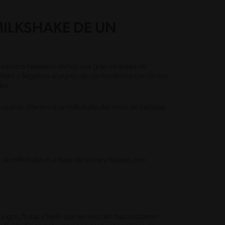
ILKSHAKE DE UN
rante o heladería vemos una gran variedad de
kshake y llegamos al punto de confundirnos con tantos
es.
qué se diferencia un milkshake del resto de bebidas
n milkshake es a base de leche y helado, con
ugos, frutas y hielo que se mezclan hasta obtener