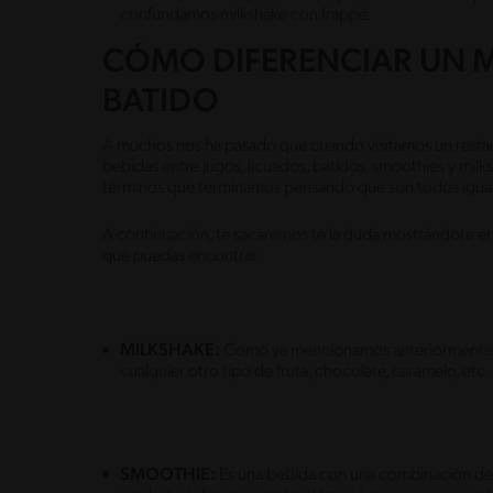
confundamos milkshake con frappé.
CÓMO DIFERENCIAR UN M
BATIDO
A muchos nos ha pasado que cuando visitamos un restau
bebidas entre jugos, licuados, batidos, smoothies y mil
términos que terminamos pensando que son todos igual
A continuación, te sacaremos te la duda mostrándote en 
que puedas encontrar.
MILKSHAKE:
Como ya mencionamos anteriormente, u
cualquier otro tipo de fruta, chocolate, caramelo, etc.
SMOOTHIE:
Es una bebida con una combinación de j