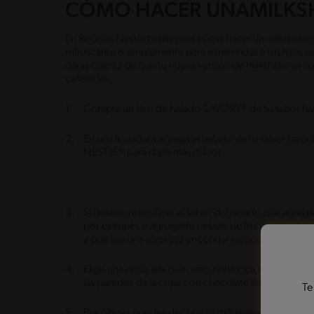
CÓMO HACER UNAMILKSH
En Recetas Nestlé te diremos cómo hacer un milkshake en
refrescante o simplemente para sorprender a tus hijos en 
darás cuenta de que tu nueva versión de milkshake ya no 
cafeterías.
Compra un litro de helado SAVORY® de tu sabor fav
En una licuadora agrega el helado de tu sabor fav
NESTLÉ® para darle más dulzor.
Si deseas intensificar el sabor del helado que agreg
por ejemplo, si agregaste helado de frutilla, puedes a
y que sea una sorpresa encontrar pequeños trocitos
Elige una copa alta o un vaso con boca ancha para se
las paredes de la copa con chocolate líquido, carame
Te
Por último, puedes decorar tu milkshake con crema y