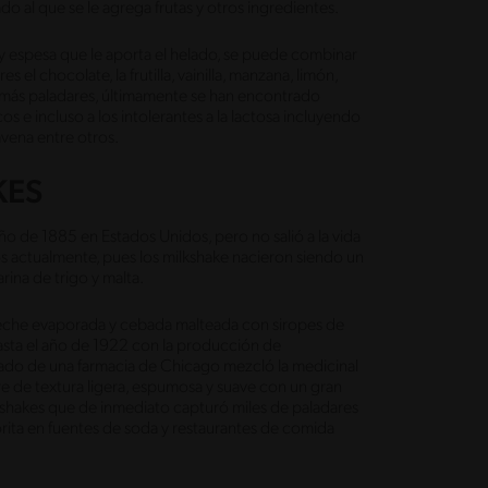
o al que se le agrega frutas y otros ingredientes.
e y espesa que le aporta el helado, se puede combinar
el chocolate, la frutilla, vainilla, manzana, limón,
 más paladares, últimamente se han encontrado
s e incluso a los intolerantes a la lactosa incluyendo
vena entre otros.
KES
ño de 1885 en Estados Unidos, pero no salió a la vida
 actualmente, pues los milkshake nacieron siendo un
rina de trigo y malta.
, leche evaporada y cebada malteada con siropes de
o hasta el año de 1922 con la producción de
eado de una farmacia de Chicago mezcló la medicinal
e de textura ligera, espumosa y suave con un gran
kshakes que de inmediato capturó miles de paladares
orita en fuentes de soda y restaurantes de comida