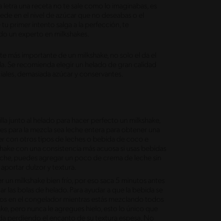
a letra una receta no te sale como lo imaginabas, es
uede en el nivel de azúcar que no deseabas o el
tu primer intento salga a la perfección, te
do un experto en milkshakes.
te más importante de un milkshake, no solo el da el
ada. Se recomienda elegir un helado de gran calidad
iciales, demasiada azúcar y conservantes.
lla junto al helado para hacer perfecto un milkshake,
ses para la mezcla sea leche entera para obtener una
er con otros tipos de leches o bebida de coco e
shake con una consistencia más acuosa si usas bebidas
 leche, puedes agregar un poco de crema de leche sin
aportar dulzor y textura.
un milkshake bien frío, por eso saca 5 minutos antes
ar las bolas de helado. Para ayudar a que la bebida se
sos en el congelador mientras estás mezclando todos
hake, pero nunca le agregues hielo, esto lo único que
ida perdiendo el encanto de su textura espesa. No