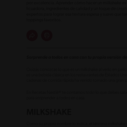
por excelencia. Aprender cómo hacer un milkshake es m
licuadora, ingredientes de calidad y un toque de creat
expertos para lograr esa textura espesa y suave que ta
toppings favoritos.
Sorprende a todos en casa con tu propia versión d
Quizás conozcas lo que es un milkshake al verlo en pelíc
es una bebida clásica en los restaurantes de Estados Un
cadenas de comida rápida ha venido tomado una gran po
En Recetas Nestlé® te contamos todo lo que debes saber
para sorprender a todos en casa.
MILKSHAKE
Como su propio nombre lo indica, el término milkshake q