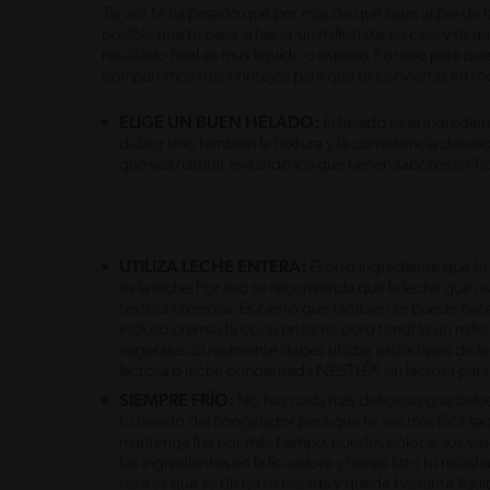
Tal vez te ha pasado que por más de que sigas al pie de l
posible que te pase al hacer un milkshake en casa y te q
resultado final es muy líquido o espeso. Por eso para que 
compartimos tres consejos para que te conviertas en to
ELIGE UN BUEN HELADO:
El helado es el ingredien
dulzor sino también la textura y la consistencia dese
que sea natural, evitando los que tienen sabores artif
UTILIZA LECHE ENTERA:
El otro ingrediente que bri
es la leche. Por eso se recomienda que la leche que u
textura cremosa. Es cierto que también se puede hac
incluso crema de coco en tarro, pero tendrás un milk
vegetales. Si realmente debes utilizar estos tipos de
lactosa o leche condensada NESTLÉ® sin lactosa para 
SIEMPRE FRÍO:
No hay nada más delicioso que beber 
tu helado del congelador para que te sea más fácil sac
mantenga fría por más tiempo, puedes colocar los va
los ingredientes en la licuadora y tienes listo tu milks
hará es que se diluya tu bebida y quede bastante liqu