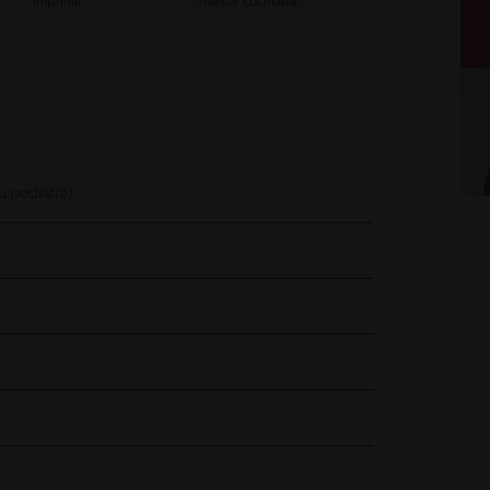
Imprimir
Marcar cocinada
u pediatra)