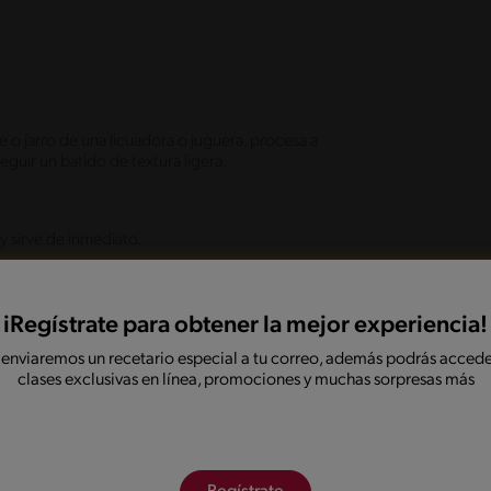
e o jarro de una licuadora o juguera, procesa a
guir un batido de textura ligera.
y sirve de inmediato.
iRegístrate para obtener la mejor experiencia!
 enviaremos un recetario especial a tu correo, además podrás accede
clases exclusivas en línea, promociones y muchas sorpresas más
onadas
emana
Verano
Fácil
Bajo en sal