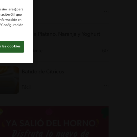
 similares) para
Fácil
11'
mación útil que
información en
e "Configuración
Pie de Platano, Naranja y Yoghurt
 las cookies
Desafiante
60'
Batido de Cítricos
Fácil
11'