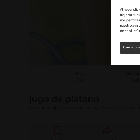
Al hacer clic
mejorar su e
nos permita 
nuestro avis
de cookies" 
Configura
Dificul
Total
Fácil
11
Jugo de platano
Haz que tu hijo disfrute con esta rica Bebida de Plátano.