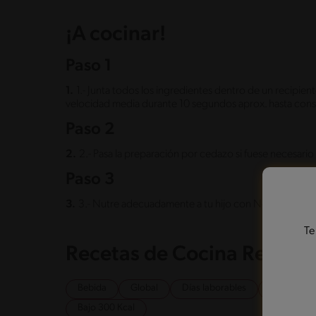
¡A cocinar!
Paso 1
1.
1.- Junta todos los ingredientes dentro de un recipient
velocidad media durante 10 segundos aprox. hasta conse
Paso 2
2.
2.- Pasa la preparación por cedazo si fuese necesario 
Paso 3
3.
3.- Nutre adecuadamente a tu hijo con Nestúm.
Te
Recetas de Cocina Relaci
Bebida
Global
Días laborables
Fines de s
Bajo 300 Kcal