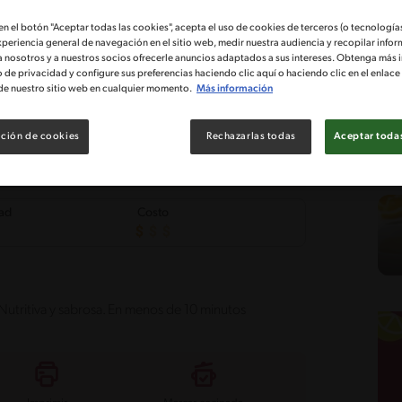
 en el botón "Aceptar todas las cookies", acepta el uso de cookies de terceros (o tecnologías
xperiencia general de navegación en el sitio web, medir nuestra audiencia y recopilar infor
a nosotros y a nuestros socios ofrecerle anuncios adaptados a sus intereses. Obtenga más 
o de privacidad y configure sus preferencias haciendo clic aquí o haciendo clic en el enlac
de nuestro sitio web en cualquier momento.
Más información
ción de cookies
Rechazarlas todas
Aceptar todas
tad
Costo
 Nutritiva y sabrosa. En menos de 10 minutos