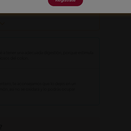
Regístrate
bé a tener una adecuada digestión, porque estimula
osos del colon.
ntero, te aconsejamos que lo dejes en un
món, así no se oxidará y lo podrás ocupar
?