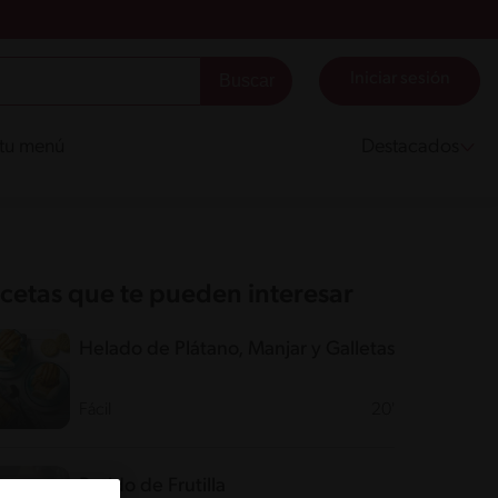
Iniciar sesión
 tu menú
Destacados
cetas que te pueden interesar
Helado de Plátano, Manjar y Galletas
Fácil
20'
Batido de Frutilla