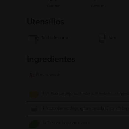
Guardar
Compartir
Utensílios
Tabla de cortar
Vaso
Ingredientes
Porciones: 5
1 ½ Taza de jugo de limón sutil fresco o conge
1 Trozo de raíz de jengibre pelada (3 cm de larg
¼ Taza de hojas de menta