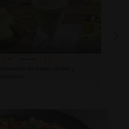
20'
Intermedio
25'
Smoothie de frutas verdes y
Espum
espinaca
Jengi