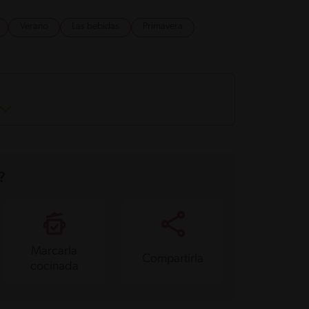
Verano
Las bebidas
Primavera
?
Marcarla
Compartirla
cocinada