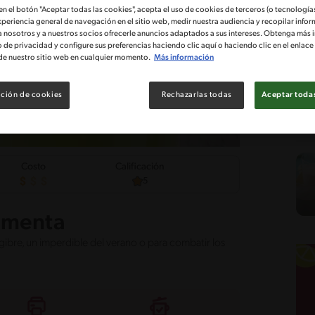
 en el botón "Aceptar todas las cookies", acepta el uso de cookies de terceros (o tecnologías
xperiencia general de navegación en el sitio web, medir nuestra audiencia y recopilar infor
a nosotros y a nuestros socios ofrecerle anuncios adaptados a sus intereses. Obtenga más 
o de privacidad y configure sus preferencias haciendo clic aquí o haciendo clic en el enlac
de nuestro sitio web en cualquier momento.
Más información
ción de cookies
Rechazarlas todas
Aceptar todas
Costo
Calificación
5
y menta
gibre, un imperdible del verano o para combatir los