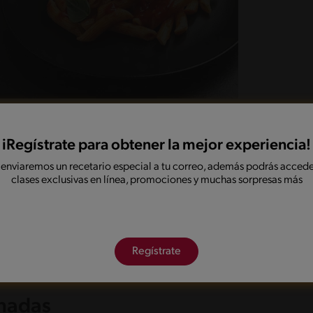
iRegístrate para obtener la mejor experiencia!
 enviaremos un recetario especial a tu correo, además podrás accede
clases exclusivas en línea, promociones y muchas sorpresas más
URE LIFE en el jarro de una juguera, endulza a
énea. Puedes agregar hielos si gustas.
Regístrate
arde calurosa.
onadas