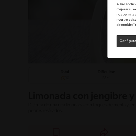
Al hacer clic
mejorar su e
nos permita 
nuestro avis
de cookies" 
Configura
Dificultad
Total
Fácil
10
Limonada con jengibre 
Disfruta de una rica limonada con toques de menta y jen
peores resfriados.