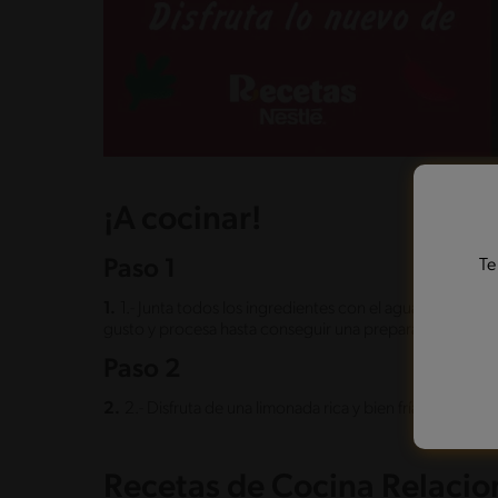
¡A cocinar!
Te
Paso 1
1.
1.- Junta todos los ingredientes con el agua NESTLÉ® P
gusto y procesa hasta conseguir una preparación homog
Paso 2
2.
2.- Disfruta de una limonada rica y bien fría para una t
Recetas de Cocina Relaci