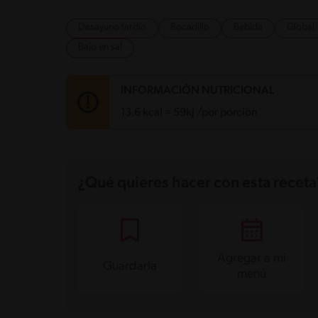
Desayuno tardío
Bocadillo
Bebida
Global
Bajo en sal
INFORMACIÓN NUTRICIONAL
13.6 kcal = 59kj /por porción
Carbohidratos
4.2 g
Energía
13.6 kcal
¿Qué quieres hacer con esta receta
Grasas
0.1 g
Fibra
0.2 g
Proteína
0.2 g
Grasas saturadas
0 g
Sodio
0.7 mg
Azúcares
1.5 g
Agregar a mi
Guardarla
menú