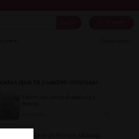
Iniciar sesión
 tu menú
Destacados
cetas que te pueden interesar
Batido con Leche Evaporada y
Berries
Intermedio
21'
Granizado de Piña con Albahaca