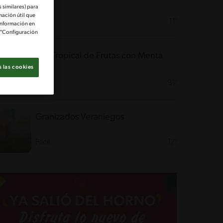
 similares) para
mación útil que
Fácil
11'
información en
e "Configuración
Mix Tropical de Frutas con Menta
 las cookies
Fácil
31'
Granizados Veraniegos
Fácil
17'