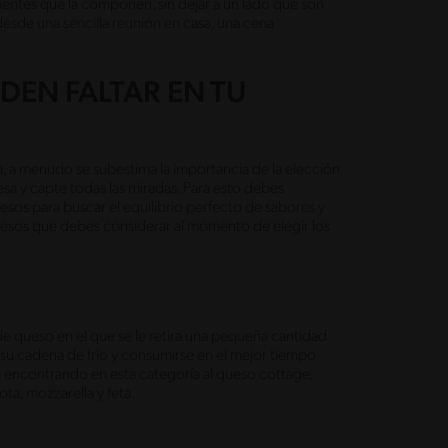
dientes que la componen, sin dejar a un lado que son
 desde una sencilla reunión en casa, una cena
DEN FALTAR EN TU
, a menudo se subestima la importancia de la elección
sa y capte todas las miradas. Para esto debes
uesos para buscar el equilibrio perfecto de sabores y
quesos que debes considerar al momento de elegir los
de queso en el que se le retira una pequeña cantidad
u cadena de frío y consumirse en el mejor tiempo
ja encontrando en esta categoría al queso cottage,
ota, mozzarella y feta.