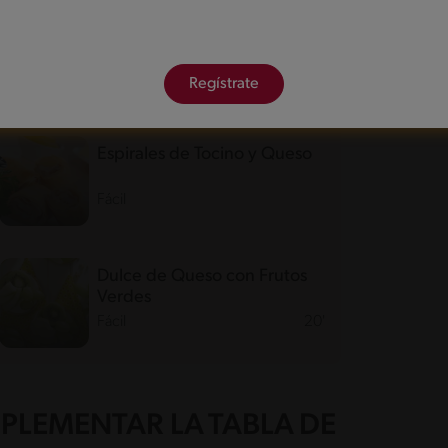
los diferentes tipos de quesos
.
Regístrate
Espirales de Tocino y Queso
Fácil
Dulce de Queso con Frutos
Verdes
Fácil
20'
PLEMENTAR LA TABLA DE