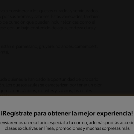
eva a considerar a los quesos curados y semicurados,
o por sus aromas y sabores. Estas variedades, también
de curación que pueden incluir técnicas como el
eso con un bajo contenido de agua, corteza dura y
 están el parmesano, gruyére, holandés, camembert,
comté.
duda quienes le han dado la oportunidad de probarlo
ón. Los quesos azules se caracterizan por tener un olor
geros tonos ácidos, picantes y salados, los cuales
ración.
es como el Roquefort, Bleu de Bresse, Gorgonzola o
iRegístrate para obtener la mejor experiencia!
 enviaremos un recetario especial a tu correo, además podrás accede
gue entre 3 a 5 tipos de quesos, variando entre
clases exclusivas en línea, promociones y muchas sorpresas más
 otro duro y un tercero con más sabor.