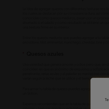
La idea de agregar quesos con diferentes texturas nos ll
los cuales se destacan por su consistencia dura, así com
conocidas como quesos maduros, pasan por un proceso 
ahumado o el salado y como resultado se obtiene un qu
una textura firme en su interior.
Entre los quesos maduros que puedes agregar a tu tabla
provolone, tilsil, emmental, manchego, cheddar, brie y 
Quesos azules
Una variedad que genera amores y odios pero que, sin 
coinciden en que es sinónimo de exquisites y sofisticaci
penetrante, vetas azules y al paladar es mantecoso con li
varían según la leche que se utilice y el tiempo de madu
Para armar tu tabla de quesos puedes agregar variedad
un Stilton.
Te
Expertos recomiendan que en la tabla de quesos se agre
sabores y texturas donde puede haber un queso blando,