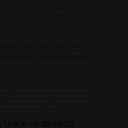
sabor umami que combina perfectamente con los quesos.
salami, el prosciutto, jamón de pavo, chorizo ibérico o
equilibrio a tu tabla de quesos. Opta por seleccionar
ue son del agrado de todos y fáciles de conseguir. Los
óticas como el kiwi o higos los cuales lucirán bien en
tá de más tener una salsa o dip adicional para
l queso. Estas opciones no solo añaden humedad a la
dos. Para esto puedes colocar a tu tabla pequeños
o conservas de frutos rojos o cítricos, que ofrecen un
fisticación a tu tabla de quesos.
 TABLA DE QUESOS