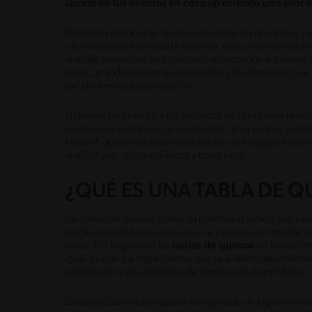
Lúcete en tus eventos en casa ofreciendo una sencil
Debemos reconocer que nos encantan las reuniones y abr
y familiares para compartir historias, risas y momentos i
atender a nuestros invitados, nos esforzamos al máximo 
preocupándonos por la decoración y los alimentos que v
excelente y deliciosa opción.
Si deseas sorprender a tus invitados en tu próxima reun
puedes encontrar una gran variedad de opciones ya lista
Nestlé® queremos enseñarte a armar una elegante pero se
una fortuna. ¡Acompáñanos y toma nota!
¿QUÉ ES UNA TABLA DE 
Las tablas de quesos, como su nombre lo indica, son ba
amplia variedad de quesos que se pueden acompañar con pa
salsas. Por lo general, las
tablas de quesos
no todas tie
igual, ya que los ingredientes que se añadan dependerán d
comensales y los alimentos de temporada disponibles.
Estas populares bandejas se han ganado un lugar en nue