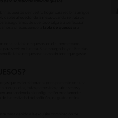
la pero sofisticada tabla de quesos.
ir las puertas de nuestro hogar para recibir a amigos
nolvidables alrededor de la mesa. Cuando se trata de
para asegurarnos de que todo salga a la perfección,
amos a ofrecer, siendo la
tabla de quesos
una
ión con una tabla de quesos, en el supermercado
s para servir en la mesa. Sin embargo, hoy en Recetas
ncilla tabla de quesos en casa sin tener que gastar
QUESOS?
ndejas que están elaboradas principalmente con una
n, galletas, frutas, carnes frías, frutos secos y
nen una apariencia ni configuración exactamente
e la creatividad del anfitrión, los gustos de los
stra mesa debido a la exquisita combinación de