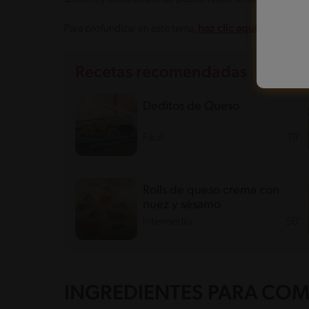
Para profundizar en este tema,
haz clic aquí y conoce 
Recetas recomendadas
Deditos de Queso
Fácil
19'
Rolls de queso crema con
nuez y sésamo
Intermedio
50'
INGREDIENTES PARA COM