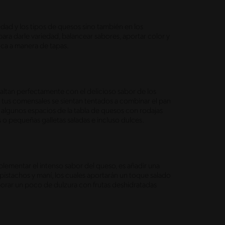
tidad y los tipos de quesos sino también en los
ara darle variedad, balancear sabores, aportar color y
boca a manera de tapas.
esaltan perfectamente con el delicioso sabor de los
e tus comensales se sientan tentados a combinar el pan
na algunos espacios de la tabla de quesos con rodajas
s o pequeñas galletas saladas e incluso dulces.
plementar el intenso sabor del queso, es añadir una
istachos y maní, los cuales aportarán un toque salado
orar un poco de dulzura con frutas deshidratadas