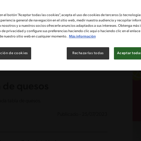
 en el botón "Aceptar todas las cookies", acepta el uso de cookies de terceros (o tecnologías
xperiencia general de navegación en el sitio web, medir nuestra audiencia y recopilar infor
a nosotros y a nuestros socios ofrecerle anuncios adaptados a sus intereses. Obtenga más 
o de privacidad y configure sus preferencias haciendo clic aquí o haciendo clic en el enlac
de nuestro sitio web en cualquier momento.
Más información
ción de cookies
Rechazarlas todas
Aceptar todas
a de quesos
cada tabla de quesos.
Publicado - 25/07/2023