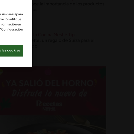
Conoce la importancia de los productos
lácteos
 similares) para
mación útil que
información en
e "Configuración
Blog La Cocina Nestlé Tips
Raclette, un regalo de Suiza para el
mundo
 las cookies