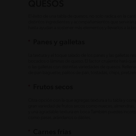
QUESOS
El éxito de una tabla de quesos, no solo radica en la can
distintos ingredientes y acompañamientos que servirán p
hasta ayudan a sostener más elementos y llevarlos a la 
Panes y galletas
La textura y el toque salado de los panes y las galletas r
bocados o láminas de queso. El factor crujiente hará qu
o las galletas con distintas variedades de quesos. Relle
de pan baguette, palitos de pan, tostadas, chips, pretzel
Frutos secos
Otra opción con la que agregas textura a tu tabla y com
gran variedad de frutos secos como nueces, almendras, p
y una agradable textura en boca También puedes incorp
como pasas, arándanos o dátiles.
Carnes frías