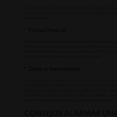
Las carnes frías aportan el característico y delicioso 
Entre las opciones que puedes agregar a la tabla está el 
jamón serrano.
Frutas frescas
Son las encargadas de aportar color, dulzura, frescura y 
frutas naturales como peras, manzanas, frutillas o uvas q
más atrevidos incluso incluyen una selección de frutas ex
la tabla y llamará la atención de los comensales.
Salsa o mermelada
Aunque algunos quesos tienen una textura cremosa, no es
sumergir los panes, galletas o la tapas que armes con e
tabla, sino que también aportan un sabores dulces o áci
recipientes con opciones como miel, mermeladas, jaleas 
equilibrio perfecto de sabores y agregarán variedad y so
CONSEJOS AL ARMAR UNA