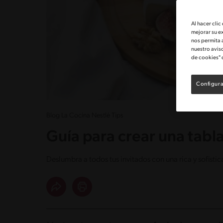
Al hacer clic
mejorar su e
nos permita 
nuestro avis
de cookies" 
Configura
Blog La Cocina Nestlé Tips
Guía para crear una tabl
Deslumbra a todos tus invitados con una rica y sofisti